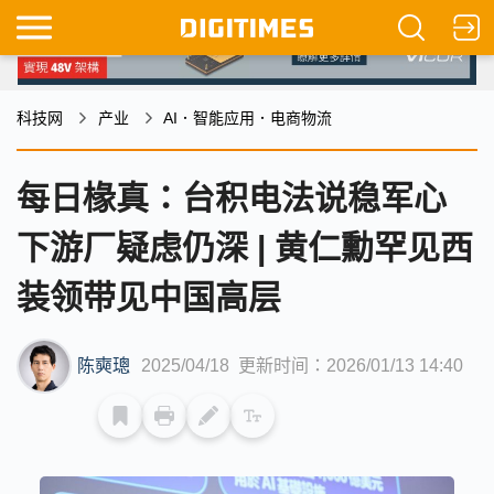
科技网
产业
AI．智能应用．电商物流
每日椽真：台积电法说稳军心
下游厂疑虑仍深 | 黄仁勳罕见西
装领带见中国高层
陈奭璁
2025/04/18
更新时间：2026/01/13 14:40