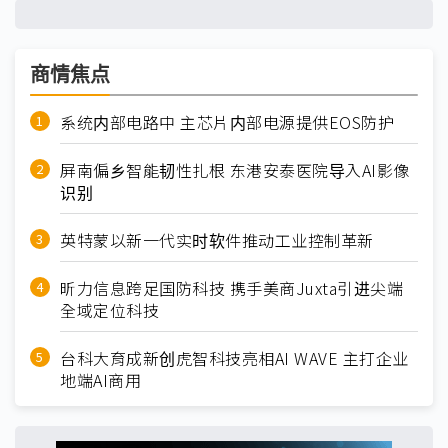
商情焦点
系统内部电路中 主芯片内部电源提供EOS防护
屏南偏乡智能韧性扎根 东港安泰医院导入AI影像
识别
英特蒙以新一代实时软件推动工业控制革新
昕力信息跨足国防科技 携手美商Juxta引进尖端
全域定位科技
台科大育成新创虎智科技亮相AI WAVE 主打企业
地端AI商用