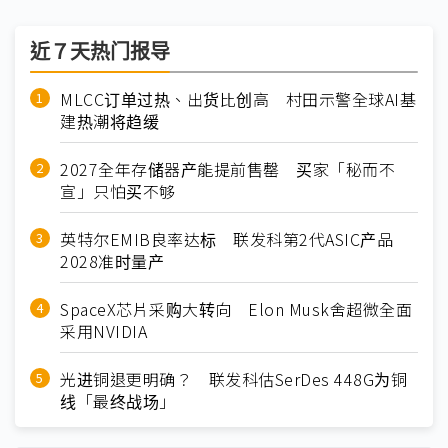
近７天热门报导
MLCC订单过热、出货比创高 村田示警全球AI基
建热潮将趋缓
2027全年存储器产能提前售罄 买家「秘而不
宣」只怕买不够
英特尔EMIB良率达标 联发科第2代ASIC产品
2028准时量产
SpaceX芯片采购大转向 Elon Musk舍超微全面
采用NVIDIA
光进铜退更明确？ 联发科估SerDes 448G为铜
线「最终战场」