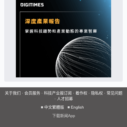
关于我们
·
会员服务
·
科技产业报订阅
·
着作权
·
隐私权
·
常见问题
·
人才招募
■
中文繁體版
■
English
下载新闻App