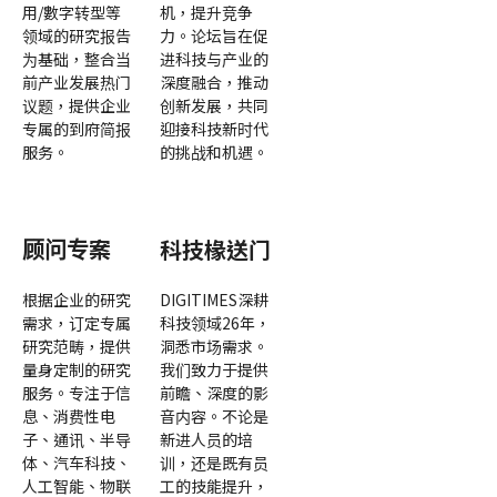
用/數字转型等
机，提升竞争
领域的研究报告
力。论坛旨在促
为基础，整合当
进科技与产业的
前产业发展热门
深度融合，推动
议题，提供企业
创新发展，共同
专属的到府简报
迎接科技新时代
服务。
的挑战和机遇。
顾问专案
科技椽送门
根据企业的研究
DIGITIMES深耕
需求，订定专属
科技领域26年，
研究范畴，提供
洞悉市场需求。
量身定制的研究
我们致力于提供
服务。专注于信
前瞻、深度的影
息、消费性电
音内容。不论是
子、通讯、半导
新进人员的培
体、汽车科技、
训，还是既有员
人工智能、物联
工的技能提升，