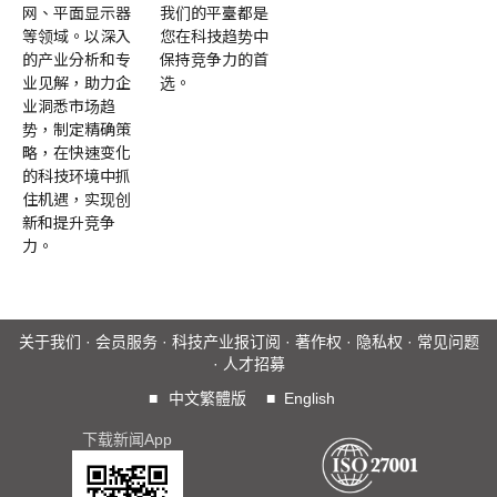
网、平面显示器
我们的平臺都是
等领域。以深入
您在科技趋势中
的产业分析和专
保持竞争力的首
业见解，助力企
选。
业洞悉市场趋
势，制定精确策
略，在快速变化
的科技环境中抓
住机遇，实现创
新和提升竞争
力。
关于我们
·
会员服务
·
科技产业报订阅
·
著作权
·
隐私权
·
常见问题
·
人才招募
■
中文繁體版
■
English
下载新闻App