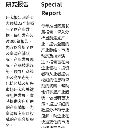
研究报告
Special
Report
研究报告涵盖七
大领域23个频道
每年推出四篇长
与全球产业数
篇报告，深入分
据，每年发布超
析当前焦点产
过300篇报告，
业，提供全面的
内容以分析全球
产业脉络、市场
及臺湾产销状
动态及技术演
况、产业发展现
进。报告旨在为
况、产品技术趋
企业领袖、投资
势、领导厂商策
者和从业者提供
略及竞争态势。
权威的信息和深
包括区域及新兴
刻的洞察，帮助
市场研究和关键
他们掌握产业趋
零组件发展，實
势，做出明智决
時提供客户所需
策。通过详细的
的产业情报，为
数据分析和专业
臺湾最专业且权
见解，助企业在
威的产业分析服
快速变化的市场
务。
中保持竞争优