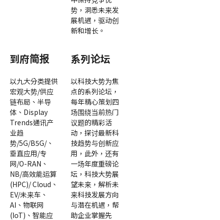
势，洞悉未来发
展机遇，驱动创
新和增长。
到府简报
系列论坛
以九大分类提供
以科技大势为焦
宏观大势/供应
点的系列论坛，
链布局、半导
每年精心策划四
体、Display
场围绕当前热门
Trends通讯产
议题的精彩活
业趋
动，探讨最新科
势/5G/B5G/、
技趋势与创新应
垂直应用/专
用，此外，还有
网/O-RAN、
一场年度重磅论
NB/高效能运算
坛，科技大势展
(HPC)/ Cloud、
望未来，解析未
EV/未来车、
来科技发展方向
AI、物联网
与潜在机遇，帮
(IoT)、智能应
助企业掌握先