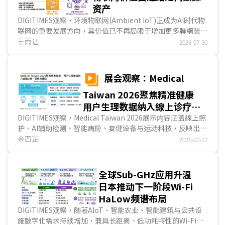
资产
DIGITIMES观察，环境物联网(Ambient IoT)正成为AI时代物
联网的重要发展方向，其价值已不再局限于增加更多聯網装
置，而是重新定义企业建立、治理及运用數據资产的方式。随
王雨让
2026-07-30
著环境能量采集、超低功耗傳感、边缘AI及无线通讯技术持续
成熟，大量过去无法數字化的实体物件开始具备持续感知能
力，使物联网由设备连结逐步走向环境感知，并进一步支撑AI
展会观察：Medical
分析、自动化决策及智能服务发展，成为企业推动數字转型的
Taiwan 2026聚焦精准健康
重要基础。...
用户生理数据纳入線上诊疗、
长照与运动
DIGITIMES观察，Medical Taiwan 2026展示内容涵盖線上照
护、AI辅助检测、智能病房、复健设备与运动科技，反映出用
户生理数据已纳入诊疗、长照及运动服务。本届业者除展示设
金西芷
2026-07-17
备功能，也强调數據量测、平臺串接与后续判读，并展示医
院、长照机构及居家场域的导入案例，呈现精准健康由产品展
示迈入实际应用发展。多数医材已取得TFDA、美国FDA或其
全球Sub-GHz应用升温
他市场许可，产业重点开始步入代理拓展与商业模式验证。...
日本推动下一阶段Wi-Fi
HaLow频谱布局
DIGITIMES观察，随著AIoT、智能农业、智能建筑与公共设
施數字化需求持续增加，兼具长距离、低功耗特性的Wi-Fi