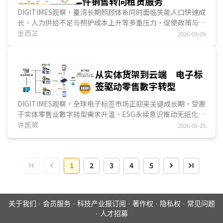
件销售转向租赁服务
DIGITIMES观察，臺湾长期照顾体系同时面临失能人口快速成
长、人力供给不足与照护成本上升等多重压力，促使政策与产
业必须寻求结构性调整。长照3.0在制度设计上，透过...
金西芷
2026-03-09
从实体货架到云端 电子标
签驱动零售數字转型
DIGITIMES观察，全球电子标签市场正迎来关键成长期，受惠
于实体零售业數字转型需求升温、ESG永续意识推动无纸化进
程，以及国际零售巨头大规模采购所带动的示范效应，电子标
许凯崴
2026-02-25
签出货量持续攀升，2025年全球电子标签出货量达1.6亿个，
2021~2028年电子标签的年均复合成长率约为25%，预估至
2028年累计出货量将突破30亿个。目前全球电子标签平均市
1
2
3
4
5
场渗透率约为11%，欧洲以25%领先，其中，挪威高达
70%、法国46%、德国41%、北美约为11%，亚太地区则普
遍低于5%，显示亚太电子标签市场仍有庞大成长空间。...
关于我们
·
会员服务
·
科技产业报订阅
·
著作权
·
隐私权
·
常见问题
·
人才招募