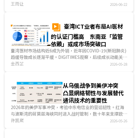
HaLow (IEEE 802.11ah)逐渐展现应用价值。相较于主流Wi-
王雨让
2026-06-22
Fi技术聚焦于消费型电子产品与高速传输需求，Wi-Fi HaLow
更著重特定场域连线应用。近年日本透过场域验证、产业协作
与频谱規劃持续推动相关发展，并讨论850MHz频谱开放的可
臺湾ICT业者布局AI医材
能性，使Wi-Fi HaLow再度成为全球Sub-GHz无线通讯市场
的认证门槛高 东南亚「监管
发展所关注的焦点。...
依赖」或成市场突破口
臺湾医材市场结构近6成为外销，近年因COVID-19(新冠肺炎)
趋缓导致成长逐渐平缓。DIGITIMES观察，后续成长动能关键
在于从传统医材制造，转向AI/ML产品加值。由于大型医疗设
金西芷
2026-05-28
备市场长期由国际品牌主导，臺湾业者目前较可行的切入点是
利用既有影像与临床數據，来发展AI判读、病灶侦测与流程辅
助应用。整体而言，臺湾AI/ML医材的机会在于軟件加值与临
从乌俄战争到美伊冲突
床流程整合；挑战则在于医材认证周期长，后续发展策略应以
凸显網絡韧性与发展替代
成熟市场取证建立基础，透过东南亚医材监管依赖机制，将单
通讯技术的重要性
一产品认证，延伸为多国市场效益。...
2026年的美伊军事冲突，考验中东电信业的营运韧性。红海
与波斯湾的荷莫兹海峡同时进入战时管制，数十年来支撑欧亚
非数据往来的海底电缆路由，在几周内几近瘫痪；地面基础设
许凯崴
2026-05-26
施在军事打击下持续面临损毁，運營商同步面对设施损耗与用
户市场萎缩的双重收缩。在这样的条件下，通讯服务能维持到