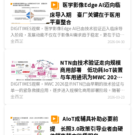
什么程度，取决于业者在冲突爆发前已累积的架构投资，而非
医学影像Edge AI迈向临
冲突发生后能紧急调动的资源。...
床导入期 臺厂关键在于医用
平臺整合
DIGITIMES观察，医学影像Edge AI已由技术验证迈入临床导
入阶段，发展动能不仅在于影像AI需求趋于稳定，更在于边缘
推论有效缩短急重症决策时间，推动医疗影像系统转向實時处
金西芷
2026-04-30
理的云边协作架构。在此趋势下，产业由单一产品供应转向平
臺整合，臺湾业者凭借医疗IPC与系统整合能力具备切入基
础；然而医材认证与系统整合的法规要求，仍是目前推动商用
NTN由技术验证走向规模
化最主要的障碍。...
商用部署 低功耗IoT装置
与车用通讯为MWC 2026
展出焦点
DIGITIMES观察，MWC 2026显示NTN已由早期的技术验证与
单一的紧急救援应用，逐步进入规模化商用部署阶段。随著
3GPP Release 17/18标准逐步落地，NTN技术开始进入与蜂
金西芷
2026-03-23
巢式網絡整合阶段，形成地面与卫星并行的混合连接模式。
IoT方面，本次展会呈现三大重要趋势：首先，NTN硬件发展
聚...
AIoT成辅具补助必要前
提 长照3.0政策引导业者由硬