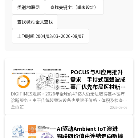
类别:物联网
查找关键字:（尚未设定）
查找模式:全文查找
上刊时间:2004/03/03~2026-08/07
POCUS与AI应用推升
需求 手持式超聲波成
臺厂优先布局医材新商
机
DIGITIMES观察，2026年全球约47亿人仍无法取得基本医疗
诊断服务。由于传统超聲波设备也受限于价格、体积及检查排
程，难以延伸至第一线场域。手持式超聲波将探头、影像处
金西芷
2026-08-06
理、无线通讯、App与云端功能整合於单一装置，是医学影像
设备中，产品架构最接近ICT产品的一类。随著POCUS需求增
加，医疗设备大厂、超聲波新创与臺湾ICT业者相继投入，竞
AI驱动Ambient IoT演进
争已由硬件规格延伸至AI軟件、法规验证与代理布局。...
物联网价值由连结走向數據