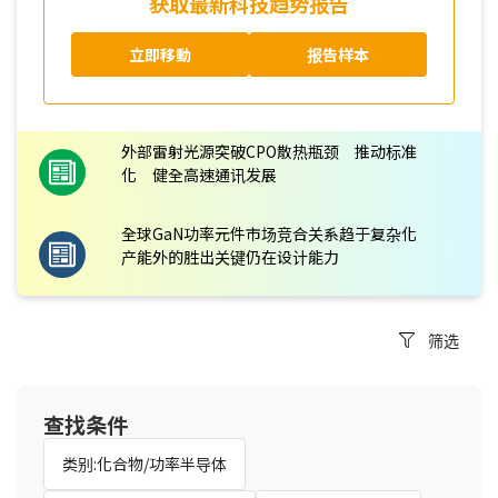
获取最新科技趋势报告
立即移動
报告样本
外部雷射光源突破CPO散热瓶颈 推动标准
化 健全高速通讯发展
全球GaN功率元件市场竞合关系趋于复杂化
产能外的胜出关键仍在设计能力
筛选
查找条件
类别:化合物/功率半导体