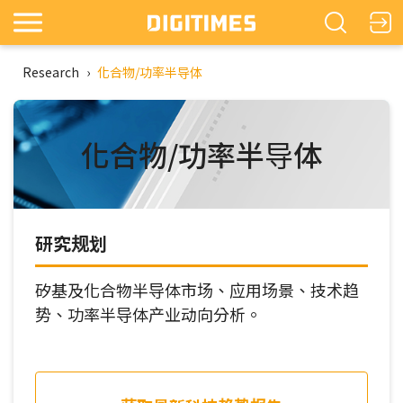
Research
›
化合物/功率半导体
化合物/功率半导体
研究规划
矽基及化合物半导体市场、应用场景、技术趋
势、功率半导体产业动向分析。