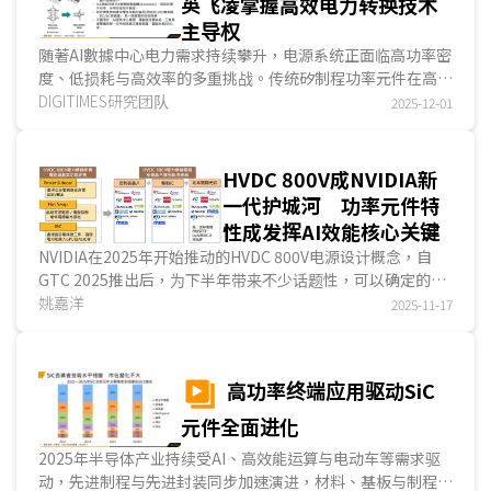
英飞凌掌握高效电力转换技术
主导权
随著AI數據中心电力需求持续攀升，电源系统正面临高功率密
度、低损耗与高效率的多重挑战。传统矽制程功率元件在高
频、高电压环境下的表现逐渐逼近极限，推动第三代半导体
DIGITIMES研究团队
2025-12-01
GaN在數據中心、工业与航太等领域加速渗透。从产业布局观
察，GaN以高频、高效率、高功率密度等特性，已成为下一時
代电源转换的重要材料...
HVDC 800V成NVIDIA新
一代护城河 功率元件特
性成发挥AI效能核心关键
NVIDIA在2025年开始推动的HVDC 800V电源设计概念，自
GTC 2025推出后，为下半年带来不少话题性，可以确定的
是，HVDC 800V在CUDA与NVLink后，俨然成为NVI...
姚嘉洋
2025-11-17
高功率终端应用驱动SiC
元件全面进化
2025年半导体产业持续受AI、高效能运算与电动车等需求驱
动，先进制程与先进封装同步加速演进，材料、基板与制程设