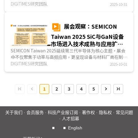
备的重要性显著提升。从SEMICON Japan 2025的展示内容可
DIGITIMES研究团队
2025-10-31
观察到，日本半导体产业专注在先进制程、化合物半导体(包
含SiC、GaN等)，以及方形矽基板、混合键合等新型技术上，
已成为观察先进制造竞争力的关键指标...
展会观察：SEMICON
Taiwan 2025 SiC与GaN设备
市场进入技术成熟与应用扩张
关键期
SEMICON Taiwan 2025延续第三代半导体为核心主题，展会
中不仅聚焦于功率与高频应用，更呈现设备与材料厂商在制程
解决方案上的全面布局。包含SiC研磨、抛光、切割设...
DIGITIMES研究团队
2025-10-01
1
2
3
4
5
关于我们
·
会员服务
·
科技产业报订阅
·
著作权
·
隐私权
·
常见问题
·
人才招募
■
■
English