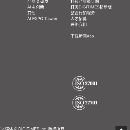
产品 & 研发
科技产业报订阅
富士康
栏
AI & 创新
订阅DIGITIMES移动版
高通
其他
整合行销服务
美光
AI EXPO Taiwan
人才招募
联络我们
Bosch
vivo
下载新闻App
OPPO
戴姆勒集团
三菱电机
Lexus
上海禾赛科技
Volvo
博通
意法半导体
三星SDI
裕日车
软银
白宫
苹果
DIGITIMES Inc. 版权所有