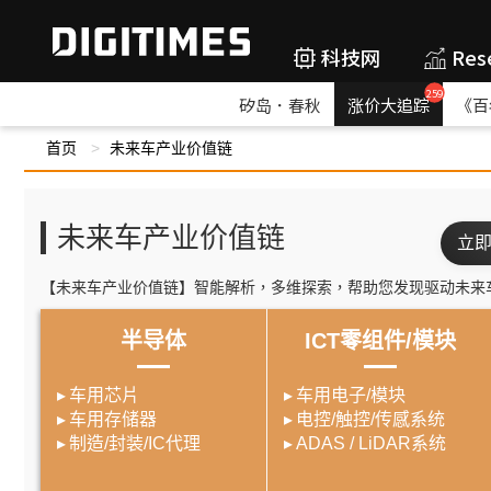
科技网
Res
259
矽岛．春秋
涨价大追踪
《百
首页
未来车产业价值链
未来车产业价值链
立
【未来车产业价值链】智能解析，多维探索，帮助您发现驱动未来
半导体
ICT零组件/模块
车用芯片
车用电子/模块
车用存储器
电控/触控/传感系统
制造/封装/IC代理
ADAS / LiDAR系统