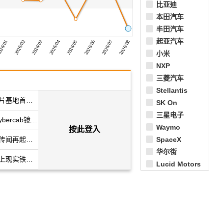
比亚迪
本田汽车
丰田汽车
起亚汽车
2026/03
26/01
2026/06
2026/04
2026/02
2026/07
2026/05
2026/08
小米
NXP
三菱汽车
Stellantis
I芯片基地首投
SK On
建天然气发电
三星电子
ybercab镜头
Waymo
按此登入
机、乐金
I先机
业务传闻再起
SpaceX
击股东利益？
华尔街
撞上现实铁
Lucid Motors
低头？
国轩高科
铃木
德仪
安森美半导体