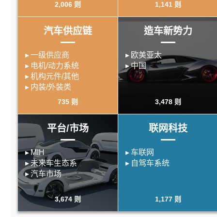
2,006 则
1,141 则
汽车供应链
造车新势力
一级供应商
欧美亚太
电机/动力系统
中国
机构元件/其他
内装/外装类
735 则
3,478 则
平台/市场
联网科技
MIH
车联网
未来车生态系
自驾车系统
汽车市场
3,674 则
1,177 则