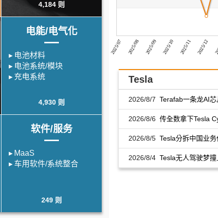
4,184 则
电能/电气化
2025/10
2025/08
20
2025/11
2025/09
2025/07
2025/12
电池材料
电池系统/模块
充电系统
Tesla
2026/8/7
Terafab一条龙A
4,930 则
资168亿美元 自
2026/8/6
厂、储能系统
传全数拿下Tesla C
软件/服务
模块大单 三星电
2026/8/5
Innotek抢占实体A
Tesla分拆中国
SpaceX整合恐冲
MaaS
2026/8/4
Tesla无人驾驶梦
车用软件/系统整合
壁 Elon Musk也
249 则