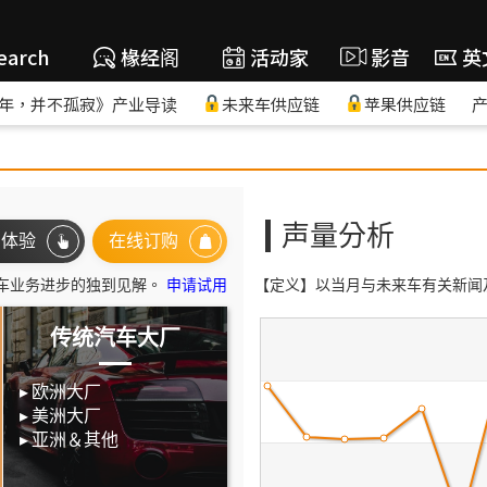
earch
椽经阁
活动家
影音
英
年，并不孤寂》产业导读
未来车供应链
苹果供应链
声量分析
即体验
在线订购
车业务进步的独到见解。
申请试用
【定义】以当月与未来车有关新闻
传统汽车大厂
欧洲大厂
美洲大厂
亚洲＆其他