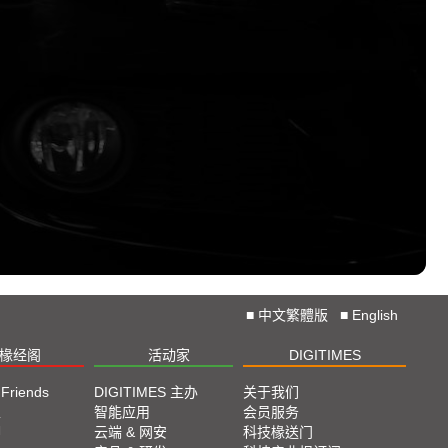
安霸
石头科技
华为
罗姆半导体
Terafab
LG Innotek
三星电机
Uber
臻鼎科技
美国商务部
汽车制造商
爱知制钢株式
会社
■
中文繁體版
■
English
丰田合成
椽经阁
活动家
DIGITIMES
雷诺
奇景光电
 Friends
DIGITIMES 主办
关于我们
福特汽车
栏
智能应用
会员服务
脚
云端 & 网安
科技椽送门
宁德时代