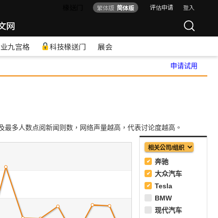
椽送门
评估申请
登入
繁体版
简体版
文网
产业九宫格
科技椽送门
展会
申请试用
及最多人数点阅新闻则数，网络声量越高，代表讨论度越高。
奔驰
大众汽车
Tesla
BMW
现代汽车