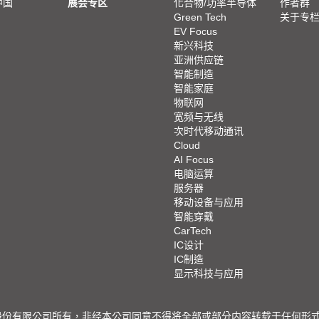
中国
展会专区
化合物/功率半导体
作者群
Green Tech
关于专
EV Focus
新兴科技
亚洲供应链
智能制造
智能家庭
物联网
宽频与无线
次时代移动通讯
Cloud
AI Focus
电脑运算
服务器
移动设备与应用
智能穿戴
CarTech
IC设计
IC制造
显示科技与应用
限公司所有，非经本公司同意不得将全部或部分内容转载于任何形式之媒体 © 