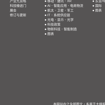
产业九宫格
●
移动．通讯．XR
●
东亚/
科技椽送门
●
AI．智能应用．电商物流
●
国际
展会
●
航太．卫星．军工
●
图表
修订与更新
●
IT．系统供应链
●
光电．显示．光学
●
科技政策
●
物联科技．智能制造
●
图表
本网站内之全部图文，系属于大椽股份有