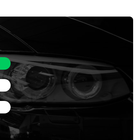
英飞凌
工研院
日产汽车
NVIDIA
雪佛兰
上汽集团
通用汽车
广汽
长安汽车
长城汽车
LGES
电装
爱信
理想汽车
蔚来汽车
小鹏汽车
力积电
GlobalFoundries