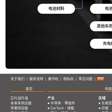
电池材料
电
其他车
充电
关于我们
服务说明
着作权
隐私权
常见问题
|
|
|
|
|
首页
科技
芯片战升温
产业
区域
未来车供应链
●
半导体．零组件
●
东南亚
苹果供应链
●
CarTech．绿能
●
印度