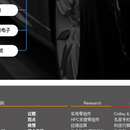
池
用电子
桩
网
Research
议题
车用零组件
Colley &
观点
HPC关键零组件
名家专
商情
边缘运算
科技行