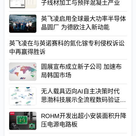
子线材加工与预拌混凝土产业
英飞凌启用全球最大功率半导体
晶圆厂 为德欧注入新动能
英飞凌在与英诺赛科的氮化镓专利侵权诉讼
中再赢得胜诉
圆展宣布成立新子公司 加速布
局韩国市场
无人载具迈向AI自主决策时代
思渤科技展示全流程数码验证方
案
ROHM开发出超小安装面积升降
压电源电路板