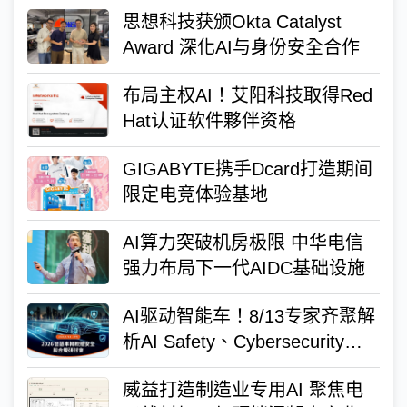
思想科技获颁Okta Catalyst
Award 深化AI与身份安全合作
布局主权AI！艾阳科技取得Red
Hat认证软件夥伴资格
GIGABYTE携手Dcard打造期间
限定电竞体验基地
AI算力突破机房极限 中华电信
强力布局下一代AIDC基础设施
AI驱动智能车！8/13专家齐聚解
析AI Safety、Cybersecurity与
功能安全新趋势
威益打造制造业专用AI 聚焦电