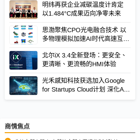
明纬再获企业减碳温度计肯定
以1.484°C成果迈向净零未来
思渤聚焦CPO光电融合技术 以
多物理模拟加速AI时代高速互连
创新
北尔iX 3.4全新登场：更安全、
更清晰、更流畅的HMI体验
光禾感知科技获选加入Google
for Startups Cloud计划 深化AI
产业应用布局
商情焦点