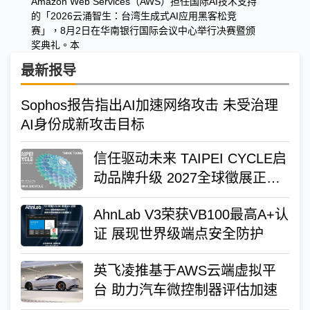
Amazon Web Services（AWS）担任国际AI技术支持
的「2026云涌智生：台湾生成式AI应用黑客松竞
赛」，8月2日在华南银行国际会议中心举行决赛暨颁
奖典礼。本
最新报导
Sophos报告指出AI加速网络攻击 未受治理
AI身份成新攻击目标
信任驱动未来 TAIPEI CYCLE启
动品牌升级 2027全球徵展正式
展开
AhnLab V3荣获VB100最高A+认
证 展现世界级端点安全防护
英飞凌推基于AWS云端虚拟平
台 助力汽车微控制器评估加速