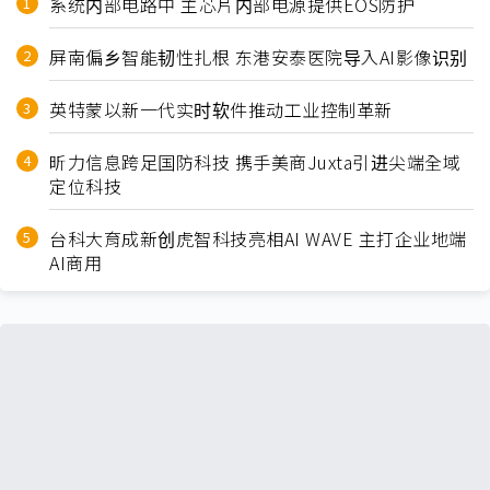
系统内部电路中 主芯片内部电源提供EOS防护
屏南偏乡智能韧性扎根 东港安泰医院导入AI影像识别
英特蒙以新一代实时软件推动工业控制革新
昕力信息跨足国防科技 携手美商Juxta引进尖端全域
定位科技
台科大育成新创虎智科技亮相AI WAVE 主打企业地端
AI商用