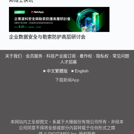
邦博士快讯
企业数据安全与勒索防护高层研讨会
关于我们
·
会员服务
·
科技产业报订阅
·
着作权
·
隐私权
·
常见问题
·
人才招募
■
中文繁體版
■
English
下载新闻App
本网站内之全部图文，系属于大椽股份有限公司所有，非经本
公司同意不得将全部或部分内容转载于任何形式之媒
体 © DIGITIMES Inc. 版权所有