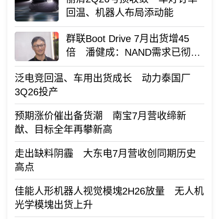
回温、机器人布局添动能
群联Boot Drive 7月出货增45
倍 潘健成：NAND需求已彻底
改变
泛电竞回温、车用出货成长 动力泰国厂
3Q26投产
预期涨价催出备货潮 南宝7月营收缔新
猷、目标全年再攀新高
走出缺料阴霾 大东电7月营收创同期历史
高点
佳能人形机器人视觉模塊2H26放量 无人机
光学模塊出货上升