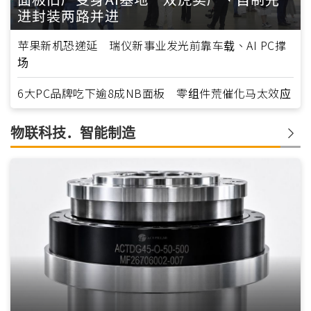
进封装两路并进
苹果新机恐递延 瑞仪新事业发光前靠车载、AI PC撑
场
6大PC品牌吃下逾8成NB面板 零组件荒催化马太效应
物联科技．智能制造