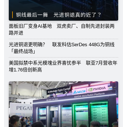
铜线最后一舞 光进铜退真的近了？
面板旧厂变身AI基地 双虎卖厂、自制先进封装两
路并进
光进铜退更明确？ 联发科估SerDes 448G为铜线
「最终战场」
美国拟禁中系光模塊业界喜忧参半 联亚7月营收年
增1.76倍创新高