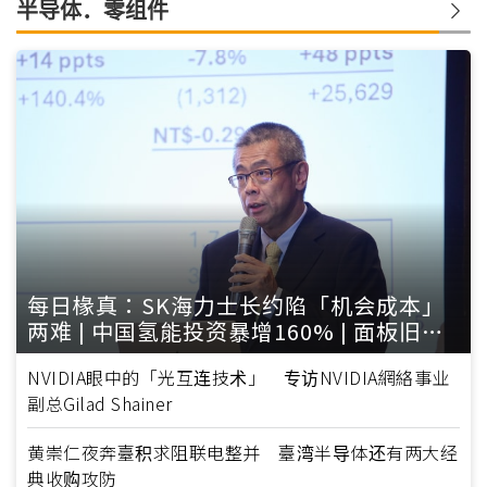
半导体．零组件
每日椽真：SK海力士长约陷「机会成本」
两难 | 中国氢能投资暴增160% | 面板旧厂
变身AI基地
NVIDIA眼中的「光互连技术」 专访NVIDIA網絡事业
副总Gilad Shainer
黄崇仁夜奔臺积求阻联电整并 臺湾半导体还有两大经
典收购攻防