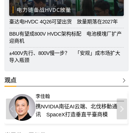
电力链备战HVDC放量
臺达电HVDC 4Q26可望出货 放量期落在2027年
BBU有望成800V HVDC架构标配 电池模塊厂扩产
迎商机
±400V先行、800V慢一步？ 「安规」成市场扩大
导入瓶颈
观点
李佳翰
携NVIDIA南征AI云端、北伐移動通
讯 SpaceX打造垂直平臺商模