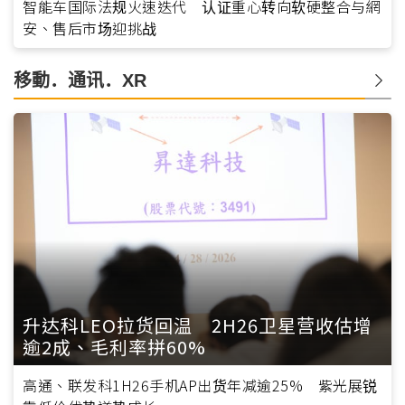
智能车国际法规火速迭代 认证重心转向软硬整合与網
安、售后市场迎挑战
移動．通讯．XR
升达科LEO拉货回温 2H26卫星营收估增
逾2成、毛利率拼60%
高通、联发科1H26手机AP出货年减逾25% 紫光展锐