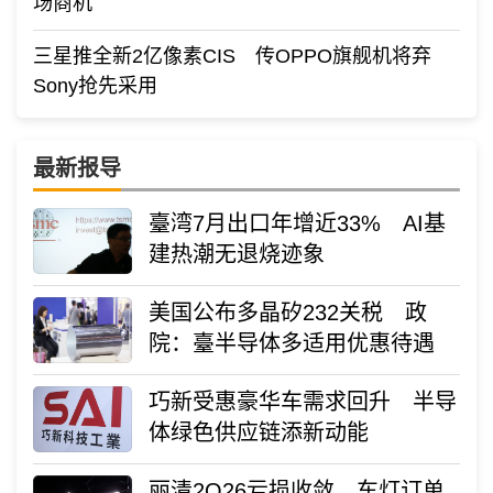
场商机
三星推全新2亿像素CIS 传OPPO旗舰机将弃
Sony抢先采用
最新报导
臺湾7月出口年增近33% AI基
建热潮无退烧迹象
美国公布多晶矽232关税 政
院：臺半导体多适用优惠待遇
巧新受惠豪华车需求回升 半导
体绿色供应链添新动能
丽清2Q26亏损收敛 车灯订单