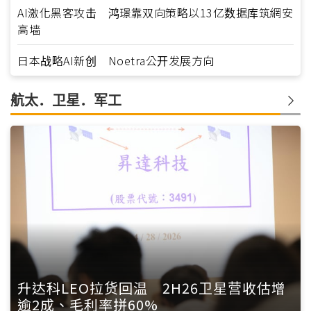
AI激化黑客攻击 鸿璟靠双向策略以13亿数据库筑網安
高墙
日本战略AI新创 Noetra公开发展方向
航太．卫星．军工
升达科LEO拉货回温 2H26卫星营收估增
逾2成、毛利率拼60%