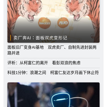
卖厂奔AI：面板双虎变形记
面板旧厂变身AI基地 双虎卖厂、自制先进封装两
路并进
评析：从柯富仁的离开 看彭双浪的焦虑
科技1分钟：浪潮之间 柯富仁友达岁月画下休止符