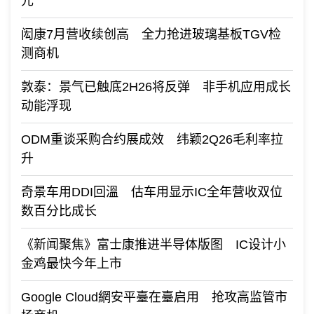
元
闳康7月营收续创高 全力抢进玻璃基板TGV检
测商机
敦泰：景气已触底2H26将反弹 非手机应用成长
动能浮现
ODM重谈采购合约展成效 纬颖2Q26毛利率拉
升
奇景车用DDI回溫 估车用显示IC全年营收双位
数百分比成长
《新闻聚焦》富士康推进半导体版图 IC设计小
金鸡最快今年上市
Google Cloud網安平臺在臺启用 抢攻高监管市