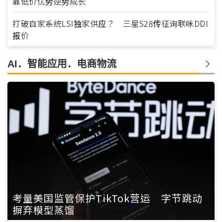
靠低价优势逆势成长
打破自家系统LSI独家供应？ 三星S28传征询联咏DDI
报价
AI．智能应用．电商物流
考量美国监管保护TikTok营运 字节跳动
摒弃模型蒸馏