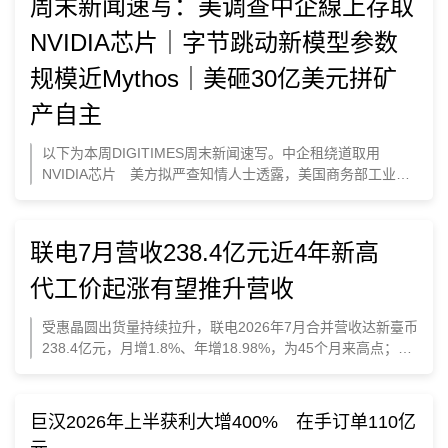
周末新闻速写：美调查中企線上存取
NVIDIA芯片｜字节跳动新模型参数
规模近Mythos｜美砸30亿美元拼矿
产自主
以下为本周DIGITIMES周末新闻速写。中企租绕道取用
NVIDIA芯片 美方拟严查知情人士透露，美国商务部工业与
安全局（BIS）执法部门加强审视中国人工智能（AI）业者透
过租境外算力、存取NVIDIA先进芯片的管道。
联电7月营收238.4亿元近4年新高
代工价起涨有望推升营收
受惠晶圆出货量持续拉升，联电2026年7月合并营收达新臺币
238.4亿元，月增1.8%、年增18.98%，为45个月来高点；
2026年前7月合并营收1,536.14亿元，年增12.41%。随著
2026年下半代工价格调涨，可望推升营收显著成长。
巨汉2026年上半获利大增400% 在手订单110亿