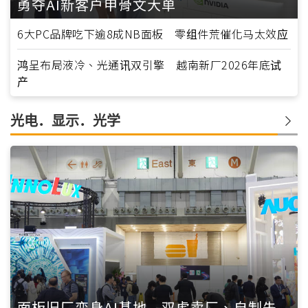
勇夺AI新客户甲骨文大单
6大PC品牌吃下逾8成NB面板 零组件荒催化马太效应
鸿呈布局液冷、光通讯双引擎 越南新厂2026年底试
产
光电．显示．光学
面板旧厂变身AI基地 双虎卖厂、自制先