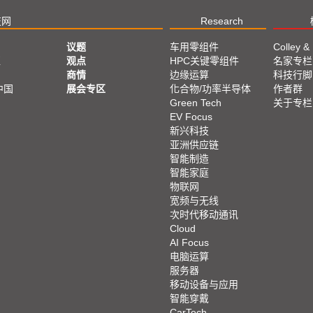
技网
Research
议题
车用零组件
Colley &
亚
观点
HPC关键零组件
名家专栏
商情
边缘运算
科技行脚
中国
展会专区
化合物/功率半导体
作者群
Green Tech
关于专栏
EV Focus
新兴科技
亚洲供应链
智能制造
智能家庭
物联网
宽频与无线
次时代移动通讯
Cloud
AI Focus
电脑运算
服务器
移动设备与应用
智能穿戴
CarTech