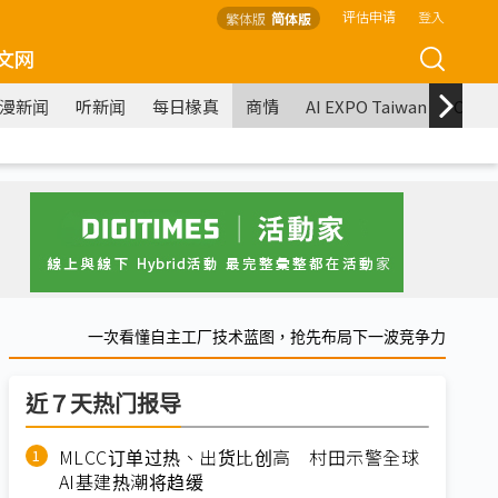
评估申请
登入
繁体版
简体版
文网
漫新闻
听新闻
每日椽真
商情
AI EXPO Taiwan
COM
一次看懂自主工厂技术蓝图，抢先布局下一波竞争力
近７天热门报导
MLCC订单过热、出货比创高 村田示警全球
AI基建热潮将趋缓