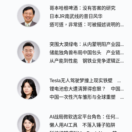
哥本哈根啤酒：没有答案的研究
日本JR南武线的昔日风华
道可道，非常道：可被描述说明的...
突围大漠绿电：从内蒙明阳产业园...
储能独角兽布局中国包头 产业链...
从产能到性能 钢铁业竞争逻辑正...
Tesla无人驾驶梦撞上现实铁壁 ...
锂电池愈大遭清算得愈狠？ 中国...
中国一次性汽车雏形与全球重塑 ...
AI战局微软选定平台角色：任何...
懒人用AI工具 不落入锤子陷阱