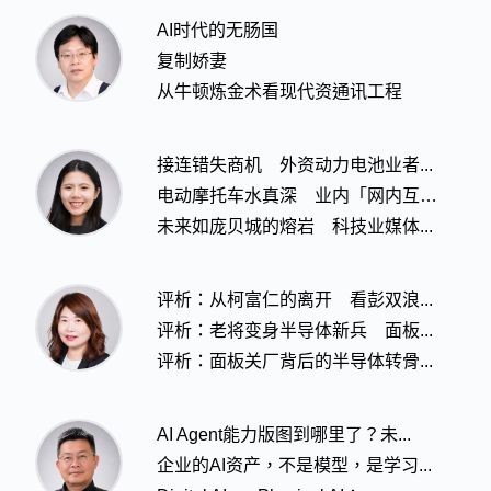
AI时代的无肠国
复制娇妻
从牛顿炼金术看现代资通讯工程
接连错失商机 外资动力电池业者...
电动摩托车水真深 业内「网内互打...
未来如庞贝城的熔岩 科技业媒体...
评析：从柯富仁的离开 看彭双浪...
评析：老将变身半导体新兵 面板...
评析：面板关厂背后的半导体转骨...
AI Agent能力版图到哪里了？未...
企业的AI资产，不是模型，是学习...