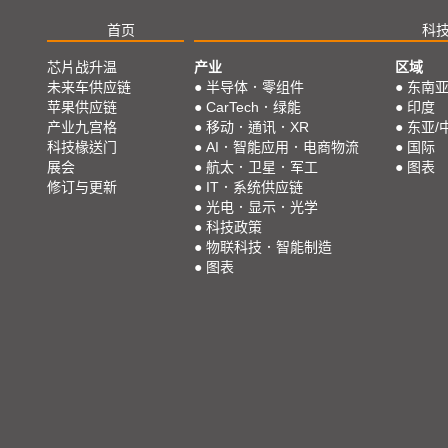
首页
科
芯片战升温
产业
区域
未来车供应链
●
半导体．零组件
●
东南
苹果供应链
●
CarTech．绿能
●
印度
产业九宫格
●
移动．通讯．XR
●
东亚/
科技椽送门
●
AI．智能应用．电商物流
●
国际
展会
●
航太．卫星．军工
●
图表
修订与更新
●
IT．系统供应链
●
光电．显示．光学
●
科技政策
●
物联科技．智能制造
●
图表