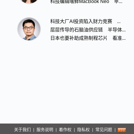
科技编辑嚐鲜MacBook Neo 苹...
科技大厂AI投资陷入财力竞赛 ...
层层传导的石脑油供应链 半导体...
日本也要补助成熟制程芯片 看准...
关于我们
服务说明
着作权
隐私权
常见问题
|
|
|
|
|