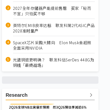
2027全年存储器产能提前售罄 买家「秘而
不宣」只怕买不够
英特尔EMIB良率达标 联发科第2代ASIC产品
2028准时量产
SpaceX芯片采购大转向 Elon Musk舍超微
全面采用NVIDIA
光进铜退更明确？ 联发科估SerDes 448G为
铜线「最终战场」
Research