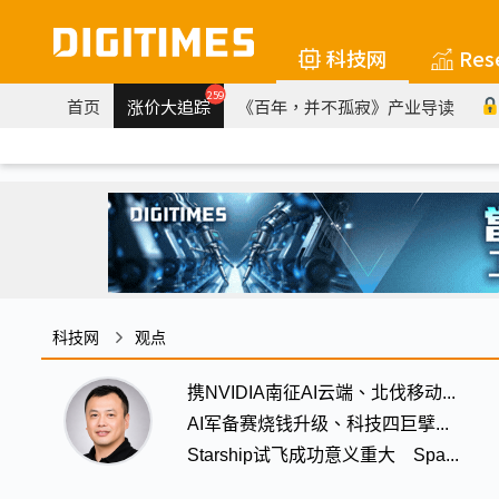
科技网
Res
259
首页
涨价大追踪
《百年，并不孤寂》产业导读
科技网
观点
携NVIDIA南征AI云端、北伐移动...
AI军备赛烧钱升级、科技四巨擘...
Starship试飞成功意义重大 Spa...