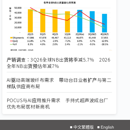
产销调查：3Q26全球NB出货将季减5.7％ 2026
全年NB出货预估年减7％
AI驱动高端玻纤布需求 带动台日业者扩产与第二
梯队供应商布局
POCUS与AI应用推升需求 手持式超声波成台厂
优先布局医材新商机
■
中文繁體版
■
English