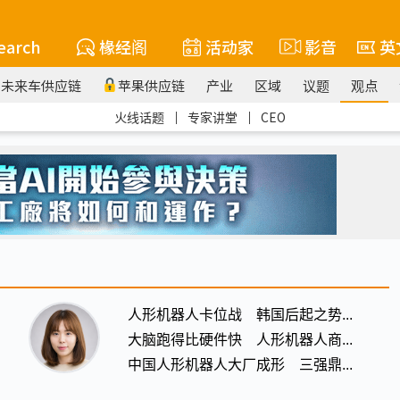
earch
椽经阁
活动家
影音
英
未来车供应链
苹果供应链
产业
区域
议题
观点
火线话题
｜
专家讲堂
｜
CEO
人形机器人卡位战 韩国后起之势...
大脑跑得比硬件快 人形机器人商...
中国人形机器人大厂成形 三强鼎...