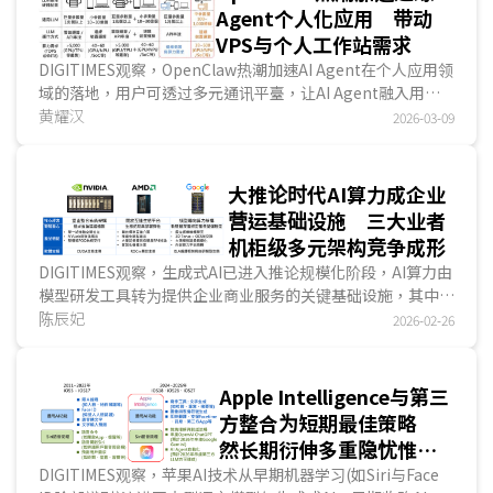
企业提供跨平臺自主工作流程与成果计价服务的商业模式，
Agent个人化应用 带动
SaaS业者转型不仅因此建立新护城河，更稳固市场竞争力。...
VPS与个人工作站需求
DIGITIMES观察，OpenClaw热潮加速AI Agent在个人应用领
域的落地，用户可透过多元通讯平臺，让AI Agent融入用户
日常生活。在LLM推论层面，OpenClaw可串接云端L...
黄耀汉
2026-03-09
大推论时代AI算力成企业
营运基础设施 三大业者
机柜级多元架构竞争成形
DIGITIMES观察，生成式AI已进入推论规模化阶段，AI算力由
模型研发工具转为提供企业商业服务的关键基础设施，其中，
NVIDIA强化垂直整合与存儲器共享优势，超微(AMD)推进开
陈辰妃
2026-02-26
放互连与供应链弹性，Google则以模型需求为出发点，打造
软硬件协作的推论平臺，主要芯片业者的竞争重心已延伸至机
柜级系统整合与营运条件管理。整体而言，AI算力市场将在各
Apple Intelligence与第三
业者不同技术路线并行下，以多元架构共同推动大规模推论应
方整合为短期最佳策略
用发展。...
然长期衍伸多重隐忧惟自
研LLM为关键解方
DIGITIMES观察，苹果AI技术从早期机器学习(如Siri与Face