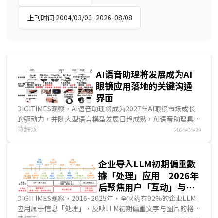
上刊时间:2004/03/03~2026-08/08
AI语音助理将发展成为AI
眼镜应用落地的关键沟通
界面
DIGITIMES观察，AI语音助理将成为2027年AI眼镜市场成长
的驱动力，并随大型语言模型发展日趋成熟，AI语音助理具备
免动手的优势，将成为AI眼镜主流的沟通界面。AI眼镜针对用
黄耀汉
2026-06-29
户在阅读、物体识别与导航等日常辅助功能正快速扩大落地，
改善用户生活的便利性，因此，未来3~5年AI Agent应用在AI
眼镜上，是否可提高AI眼镜出货量，将取决于与生态系整合的
企业导入LLM初期偏重數
广度而定，亦是AI眼镜占有市场领导地位的重要指标。..
據「处理」应用 2026年
后聚焦用户「互动」与任
务「执行」
DIGITIMES观察，2016~2025年，全球约有92%的企业LLM
应用属于信息「处理」，反映LLM初期偏重文字与图片的格