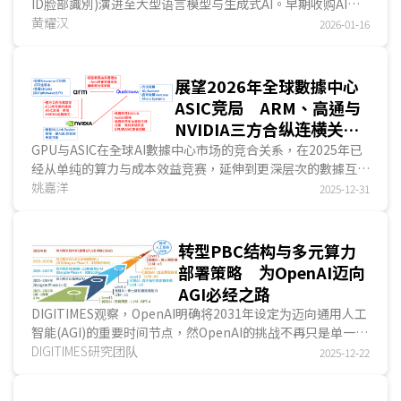
ID脸部識別)演进至大型语言模型与生成式AI。早期收购AI公
司策略著重边缘装置运算与隐私安全技术，如DarwinAI与
黄耀汉
2026-01-16
Datakalab等，应用于提升边缘装置AI运算效率。2024年推
出Apple Intelligence聚焦边缘AI功能，虽苹果有自研大型语
言模型，但在大参数量语言模型落后业界指标模型...
展望2026年全球數據中心
ASIC竞局 ARM、高通与
NVIDIA三方合纵连横关系
变化将是核心关键
GPU与ASIC在全球AI數據中心市场的竞合关系，在2025年已
经从单纯的算力与成本效益竞赛，延伸到更深层次的數據互连
与生态系之间的竞合关系。在CSP业者大力投入ASIC开发之
姚嘉洋
2025-12-31
际，ARM、高通与NVIDIA各自采用不同的策略，尝试在错综
复杂的竞合关系中，找出能够切入的关键点，并提升自身的话
语权...
转型PBC结构与多元算力
部署策略 为OpenAI迈向
AGI必经之路
DIGITIMES观察，OpenAI明确将2031年设定为迈向通用人工
智能(AGI)的重要时间节点，然OpenAI的挑战不再只是单一模
型效能突破，而是扩及组织、资本结构与算力基础重构。在既
DIGITIMES研究团队
2025-12-22
有营运模式与算力来源难以维持AGI长期发展所需下，
OpenAI正推动公共利益公司(PBC)转型，为IPO与多元资金来