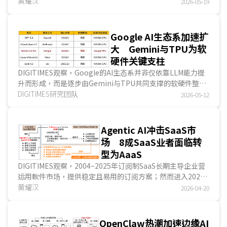
式；自2026年起，LLM朝「自主代理」发展后，企业应用将
黄耀汉
2026-05-19
由信息处理，进化至任务分解与执行自动化；预计至
2026~2028年，跨主体互动类应用因成本递减，市场将进入
成长期；然而2028年后，企业对话机器人的主要应用热区将
Google AI生态系加速扩
聚焦于定制化B2B型与规模化B2C型市场，而应用热区即意味
大 Gemini与TPU为软
AI的发展趋势从信息助理，将转型为具备决策力与执行力。...
硬件关键支柱
DIGITIMES观察，Google的AI生态系并非仅依靠LLM能力提
升而形成，而是逐步由Gemini与TPU共同支撑的软硬件整合
架构而建立。其中，Gemini为軟件端的关键支柱，负责串联
DIGITIMES研究团队
2026-05-12
应用、平臺与服务入口，推动生成式AI能力快速渗透至
Google既有产品体系；TPU则作为硬件端的关键支柱，承接
模型训练与推论所需的底层算力需求，强化Google对AI基础
Agentic AI冲击SaaS市
设施的掌握度。...
场 8成SaaS业者面临转
型为AaaS
DIGITIMES观察，2004~2025年订阅制SaaS长期主导企业营
运用軟件市场，提供稳定且易用的订阅方案；然而进入2026
年，约8成SaaS业者受Agentic AI技术冲击，面临强大的转型
黄耀汉
2026-04-20
压力。SaaS业者积极转型为AI自主代理即服务(AaaS)模式，
同时与AI新创业者建立竞合关系，一方面自行开发Agentic AI
服务，另一方面透过API整合与AI新创业者策略联盟，共同为
OpenClaw热潮加速边缘AI