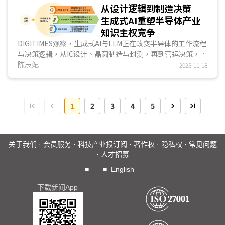
源铺路，并从云端合作、自建星门(Stargate)計劃至自研芯片
从设计逻辑到制造决策
展开算力布局，试图建立自主可控的算力体系，巩固其于AGI
生成式AI重塑半导体产业
竞局中的长期竞争优势。...
知识主权竞争
DIGITIMES观察，生成式AI与LLM正在改变半导体的工作流程
与决策逻辑，从IC设计、晶圆制造与封测，再到营运决策，
LLM的语意推理整合ML预测分析能力，已开始改变工程师与
陈辰妃
2025-11-18
工具系统的互动方式，也让制程决策的预测性与调整速度明显
提升。随著AI技术逐渐深入半导体产业工作流程，AI已从提升
效率的辅助工具，演进贯穿研发与制造的基础架构，也正成为
1
2
3
4
5
下一阶段产业竞争的关键。...
关于我们
·
会员服务
·
科技产业报订阅
·
著作权
·
隐私权
·
常见问题
·
人才招募
■
■
English
下载新闻App