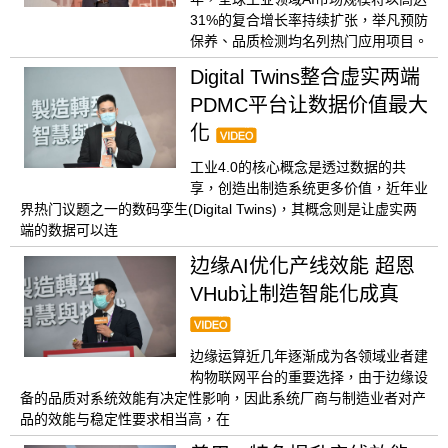
31%的复合增长率持续扩张，举凡预防
保养、品质检测均名列热门应用项目。
Digital Twins整合虚实两端
PDMC平台让数据价值最大
化
工业4.0的核心概念是透过数据的共
享，创造出制造系统更多价值，近年业
界热门议题之一的数码孪生(Digital Twins)，其概念则是让虚实两
端的数据可以连
边缘AI优化产线效能 超恩
VHub让制造智能化成真
边缘运算近几年逐渐成为各领域业者建
构物联网平台的重要选择，由于边缘设
备的品质对系统效能有决定性影响，因此系统厂商与制造业者对产
品的效能与稳定性要求相当高，在