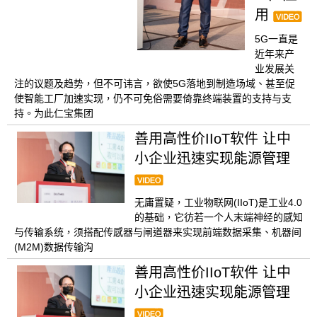
用
5G一直是
近年来产
业发展关
注的议题及趋势，但不可讳言，欲使5G落地到制造场域、甚至促
使智能工厂加速实现，仍不可免俗需要倚靠终端装置的支持与支
持。为此仁宝集团
善用高性价IIoT软件 让中
小企业迅速实现能源管理
无庸置疑，工业物联网(IIoT)是工业4.0
的基础，它彷若一个人末端神经的感知
与传输系统，须搭配传感器与闸道器来实现前端数据采集、机器间
(M2M)数据传输沟
善用高性价IIoT软件 让中
小企业迅速实现能源管理