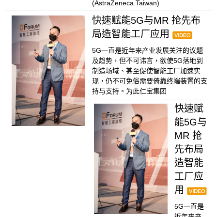
(AstraZeneca Taiwan)
快速赋能5G与MR 抢先布
局造智能工厂应用
5G一直是近年来产业发展关注的议题
及趋势，但不可讳言，欲使5G落地到
制造场域、甚至促使智能工厂加速实
现，仍不可免俗需要倚靠终端装置的支
持与支持。为此仁宝集团
快速赋
能5G与
MR 抢
先布局
造智能
工厂应
用
5G一直是
近年来产