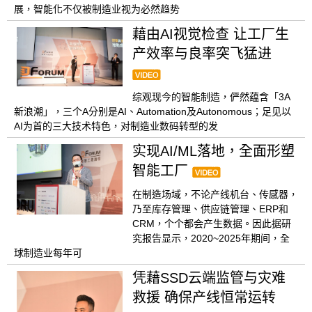
展，智能化不仅被制造业视为必然趋势
藉由AI视觉检查 让工厂生
产效率与良率突飞猛进
综观现今的智能制造，俨然蕴含「3A
新浪潮」，三个A分别是AI、Automation及Autonomous；足见以
AI为首的三大技术特色，对制造业数码转型的发
实现AI/ML落地，全面形塑
智能工厂
在制造场域，不论产线机台、传感器，
乃至库存管理、供应链管理、ERP和
CRM，个个都会产生数据。因此据研
究报告显示，2020~2025年期间，全
球制造业每年可
凭藉SSD云端监管与灾难
救援 确保产线恒常运转