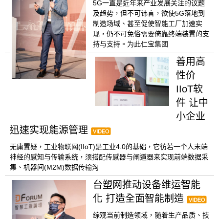
5G一直是近年来产业发展关注的议题
及趋势，但不可讳言，欲使5G落地到
制造场域、甚至促使智能工厂加速实
现，仍不可免俗需要倚靠终端装置的支
持与支持。为此仁宝集团
善用高
性价
IIoT软
件 让中
小企业
迅速实现能源管理
无庸置疑，工业物联网(IIoT)是工业4.0的基础，它彷若一个人末端
神经的感知与传输系统，须搭配传感器与闸道器来实现前端数据采
集、机器间(M2M)数据传输沟
台塑网推动设备维运智能
化 打造全面智能制造
综观当前制造领域，随着生产品质、技