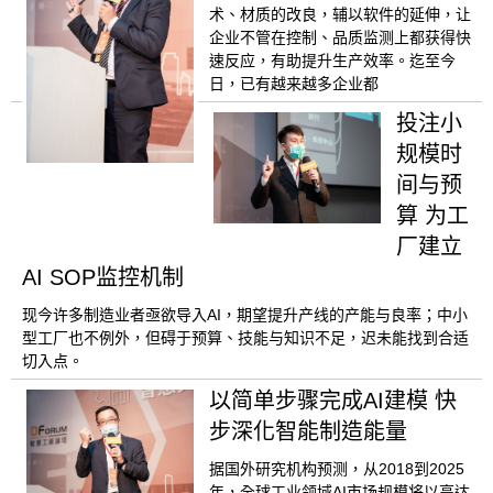
术、材质的改良，辅以软件的延伸，让
企业不管在控制、品质监测上都获得快
速反应，有助提升生产效率。迄至今
日，已有越来越多企业都
投注小
规模时
间与预
算 为工
厂建立
AI SOP监控机制
现今许多制造业者亟欲导入AI，期望提升产线的产能与良率；中小
型工厂也不例外，但碍于预算、技能与知识不足，迟未能找到合适
切入点。
以简单步骤完成AI建模 快
步深化智能制造能量
据国外研究机构预测，从2018到2025
年，全球工业领域AI市场规模将以高达