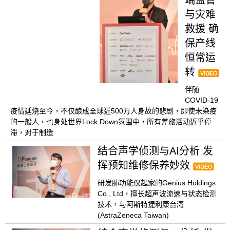
与灾难
救援 确
保产线
恒常运
转
伴随
COVID-19
疫情延烧至今，不仅酿成全球近500万人身故的悲剧，即使未染疫
的一般人，也身处世界Lock Down氛围中，所有差旅活动近乎停
滞，对于制造
结合声学侦测与AI分析 发
挥预知维修保养妙效
研发肺功能仪起家的Genius Holdings
Co., Ltd，擅长超声波流速与状态检测
技术，与阿斯特捷利康台湾
(AstraZeneca Taiwan)