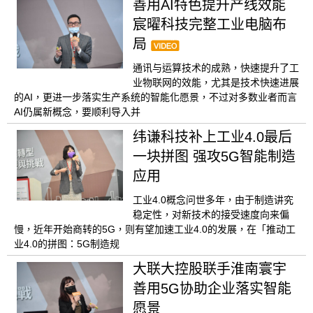
善用AI特色提升产线效能
宸曜科技完整工业电脑布
局
通讯与运算技术的成熟，快速提升了工
业物联网的效能，尤其是技术快速进展
的AI，更进一步落实生产系统的智能化愿景，不过对多数业者而言
AI仍属新概念，要顺利导入并
纬谦科技补上工业4.0最后
一块拼图 强攻5G智能制造
应用
工业4.0概念问世多年，由于制造讲究
稳定性，对新技术的接受速度向来偏
慢，近年开始商转的5G，则有望加速工业4.0的发展，在「推动工
业4.0的拼图：5G制造规
大联大控股联手淮南寰宇
善用5G协助企业落实智能
愿景