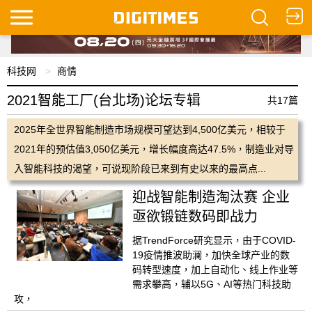
科技网
商情
2021智能工厂(台北场)论坛专辑
共17篇
2025年全世界智能制造市场规模可望达到4,500亿美元，相较于
2021年的预估值3,050亿美元，增长幅度高达47.5%，制造业对导
入智能科技的渴望，可说现阶段已来到有史以来的最高点...
迎战智能制造淘汰赛 企业
亟欲锻链数码即战力
据TrendForce研究显示，由于COVID-
19疫情推波助澜，加快全球产业的数
码转型速度，加上自动化、线上作业等
需求攀高，辅以5G、AI等热门科技助
攻，