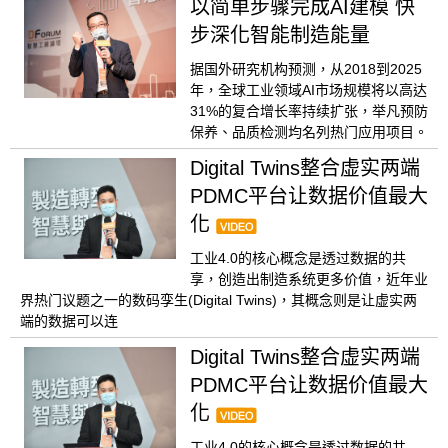
以简单步骤完成AI建模 快
步深化智能制造能量
据国外研究机构预测，从2018到2025
年，全球工业领域AI市场规模将以高达
31%的复合增长率持续扩张，举凡预防
保养、品质检测均名列热门应用项目。
Digital Twins整合虚实两端
PDMC平台让数据价值最大
化
工业4.0的核心概念是透过数据的共
享，创造出制造系统更多价值，近年业
界热门议题之一的数码孪生(Digital Twins)，其概念则是让虚实两
端的数据可以连
Digital Twins整合虚实两端
PDMC平台让数据价值最大
化
工业4.0的核心概念是透过数据的共