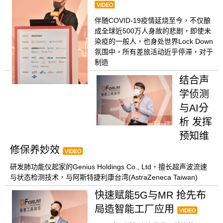
伴随COVID-19疫情延烧至今，不仅酿
成全球近500万人身故的悲剧，即使未
染疫的一般人，也身处世界Lock Down
氛围中，所有差旅活动近乎停滞，对于
制造
结合声
学侦测
与AI分
析 发挥
预知维
修保养妙效
研发肺功能仪起家的Genius Holdings Co., Ltd，擅长超声波流速
与状态检测技术，与阿斯特捷利康台湾(AstraZeneca Taiwan)
快速赋能5G与MR 抢先布
局造智能工厂应用