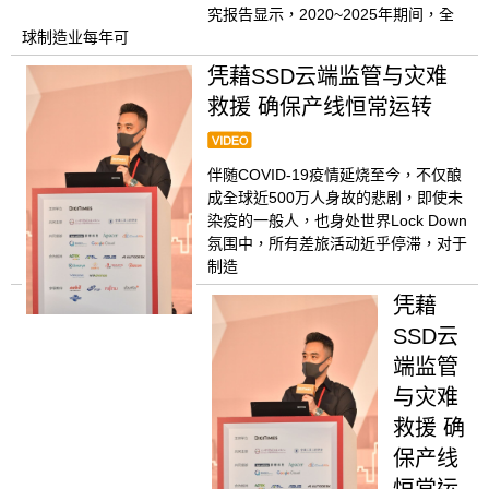
究报告显示，2020~2025年期间，全
球制造业每年可
凭藉SSD云端监管与灾难
救援 确保产线恒常运转
伴随COVID-19疫情延烧至今，不仅酿
成全球近500万人身故的悲剧，即使未
染疫的一般人，也身处世界Lock Down
氛围中，所有差旅活动近乎停滞，对于
制造
凭藉
SSD云
端监管
与灾难
救援 确
保产线
恒常运