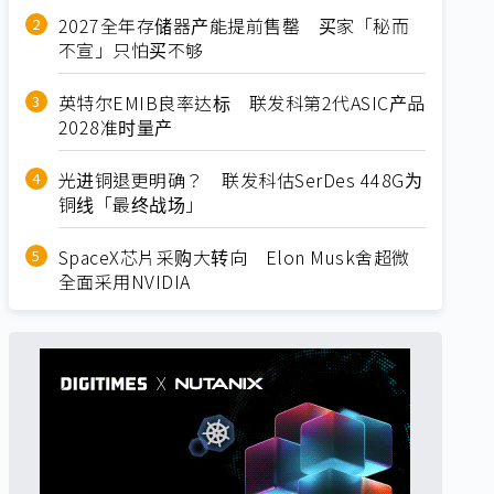
2027全年存储器产能提前售罄 买家「秘而
不宣」只怕买不够
英特尔EMIB良率达标 联发科第2代ASIC产品
2028准时量产
光进铜退更明确？ 联发科估SerDes 448G为
铜线「最终战场」
SpaceX芯片采购大转向 Elon Musk舍超微
全面采用NVIDIA