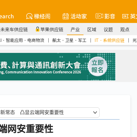
earch
椽经阁
活动家
影音
英
未来车供应链
苹果供应链
产业
区域
议题
观点
AI．智能应用．电商物流
｜
航太．卫星．军工
｜
IT．系统供应链
｜
光
端网安重要性