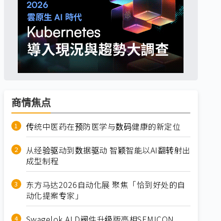
商情焦点
传统中医药在预防医学与数码健康的新定位
从经验驱动到数据驱动 智颖智能以AI翻转射出
成型制程
东方马达2026自动化展 聚焦「恰到好处的自
动化提案专家」
Swagelok ALD阀件升级版亮相SEMICON