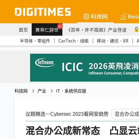
科技网
Res
40
首页
黄崇仁辞世
《百年，并不孤寂》产业导读
半导体．零组件
｜
CarTech．绿能
｜
移动．通讯．XR
｜
科技网
产业
IT．系统供应链
议题精选－Cybersec 2023看网安趋势
混合办公成新常态 凸显云