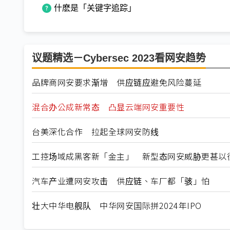
什麽是「关键字追踪」
议题精选－Cybersec 2023看网安趋势
品牌商网安要求渐增 供应链应避免风险蔓延
混合办公成新常态 凸显云端网安重要性
台美深化合作 拉起全球网安防线
工控场域成黑客新「金主」 新型态网安威胁更甚以
汽车产业遭网安攻击 供应链、车厂都「骇」怕
壮大中华电舰队 中华网安国际拼2024年IPO