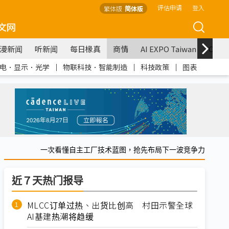
评估申请
登入
繁体版
简体版
文网
漫新闻
听新闻
每日椽真
商情
AI EXPO Taiwan
COM
电．显示．光学
｜
物联科技．智能制造
｜
科技政策
｜
图表
一次看懂自主工厂技术蓝图，抢先布局下一波竞争力
近７天热门报导
MLCC订单过热、出货比创高 村田示警全球
AI基建热潮将趋缓