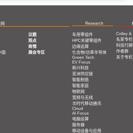
Research
技网
Colley &
议题
车用零组件
名家专栏
亚
观点
HPC关键零组件
科技行脚
商情
边缘运算
作者群
中国
展会专区
化合物/功率半导体
关于专栏
Green Tech
EV Focus
新兴科技
亚洲供应链
智能制造
智能家庭
物联网
宽频与无线
次时代移动通讯
Cloud
AI Focus
电脑运算
服务器
移动设备与应用