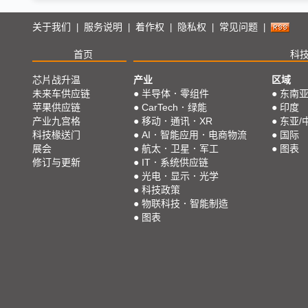
关于我们
服务说明
着作权
隐私权
常见问题
|
|
|
|
|
首页
科
芯片战升温
产业
区域
未来车供应链
●
半导体．零组件
●
东南
苹果供应链
●
CarTech．绿能
●
印度
产业九宫格
●
移动．通讯．XR
●
东亚/
科技椽送门
●
AI．智能应用．电商物流
●
国际
展会
●
航太．卫星．军工
●
图表
修订与更新
●
IT．系统供应链
●
光电．显示．光学
●
科技政策
●
物联科技．智能制造
●
图表