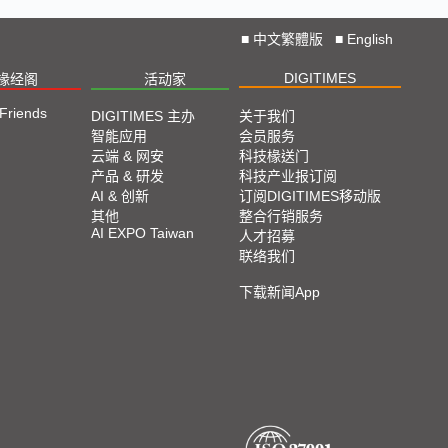
■
中文繁體版
■
English
DIGITIMES
椽经阁
活动家
 Friends
DIGITIMES 主办
关于我们
智能应用
会员服务
云端 & 网安
科技椽送门
产品 & 研发
科技产业报订阅
AI & 创新
订阅DIGITIMES移动版
其他
整合行销服务
AI EXPO Taiwan
人才招募
联络我们
下载新闻App