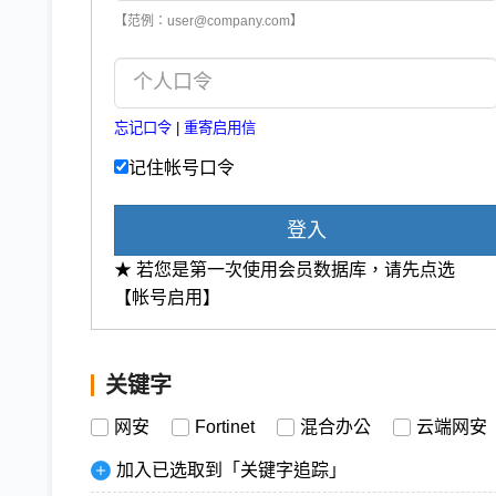
【范例：user@company.com】
忘记口令
|
重寄启用信
记住帐号口令
登入
★ 若您是第一次使用会员数据库，请先点选
【帐号启用】
关键字
网安
Fortinet
混合办公
云端网安
加入已选取到「关键字追踪」