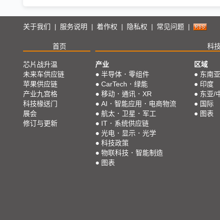
关于我们
服务说明
着作权
隐私权
常见问题
|
|
|
|
|
首页
科
芯片战升温
产业
区域
未来车供应链
●
半导体．零组件
●
东南
苹果供应链
●
CarTech．绿能
●
印度
产业九宫格
●
移动．通讯．XR
●
东亚/
科技椽送门
●
AI．智能应用．电商物流
●
国际
展会
●
航太．卫星．军工
●
图表
修订与更新
●
IT．系统供应链
●
光电．显示．光学
●
科技政策
●
物联科技．智能制造
●
图表