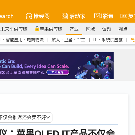
earch
椽经阁
活动家
影音
英
未来车供应链
苹果供应链
产业
区域
议题
观点
AI．智能应用．电商物流
｜
航太．卫星．军工
｜
IT．系统供应链
｜
光
：苹果OLED IT产品不仅会