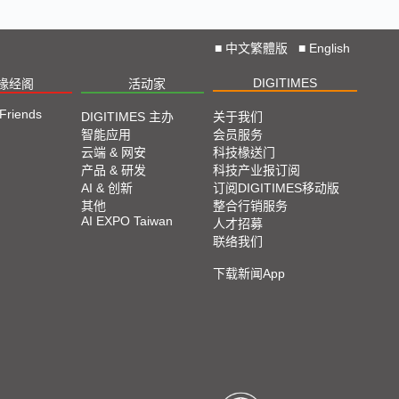
■
中文繁體版
■
English
DIGITIMES
椽经阁
活动家
 Friends
DIGITIMES 主办
关于我们
智能应用
会员服务
云端 & 网安
科技椽送门
产品 & 研发
科技产业报订阅
AI & 创新
订阅DIGITIMES移动版
其他
整合行销服务
AI EXPO Taiwan
人才招募
联络我们
下载新闻App