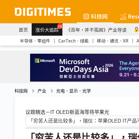
科技网
Res
259
首页
涨价大追踪
《百年，并不孤寂》产业导读
半导体．零组件
｜
CarTech．绿能
｜
移动．通讯．XR
｜
科技网
产业
光电．显示．光学
议题精选－IT OLED新蓝海等待苹果光
「穷苦人还是比较多」，瑞仪