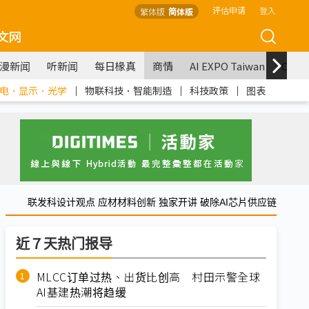
评估申请
登入
繁体版
简体版
文网
漫新闻
听新闻
每日椽真
商情
AI EXPO Taiwan
COM
电．显示．光学
｜
物联科技．智能制造
｜
科技政策
｜
图表
联发科设计观点 应材材料创新 独家开讲 破除AI芯片供应链
近７天热门报导
MLCC订单过热、出货比创高 村田示警全球
AI基建热潮将趋缓