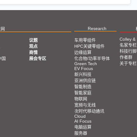
Research
技网
Colley &
议题
车用零组件
名家专栏
亚
观点
HPC关键零组件
科技行脚
商情
边缘运算
作者群
中国
展会专区
化合物/功率半导体
关于专栏
Green Tech
EV Focus
新兴科技
亚洲供应链
智能制造
智能家庭
物联网
宽频与无线
次时代移动通讯
Cloud
AI Focus
电脑运算
服务器