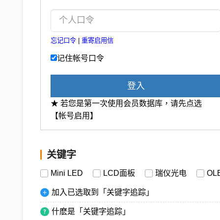
忘记口令
|
重寄启用信
记住帐号口令
登入
★ 若您是第一次使用会员数据库，请先点选
【帐号启用】
关键字
Mini LED
LCD面板
瑞仪光电
OL
加入已选取到「关键字追踪」
什麽是「关键字追踪」