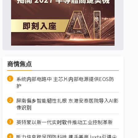
商情焦点
系统内部电路中 主芯片内部电源提供EOS防
护
屏南偏乡智能韧性扎根 东港安泰医院导入AI影
像识别
英特蒙以新一代实时软件推动工业控制革新
昕力信息跨足国防科技 携手美商Juxta引进尖