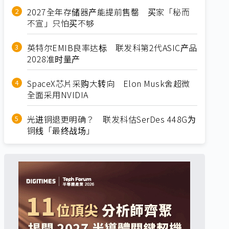
2027全年存储器产能提前售罄 买家「秘而
不宣」只怕买不够
英特尔EMIB良率达标 联发科第2代ASIC产品
2028准时量产
SpaceX芯片采购大转向 Elon Musk舍超微
全面采用NVIDIA
光进铜退更明确？ 联发科估SerDes 448G为
铜线「最终战场」