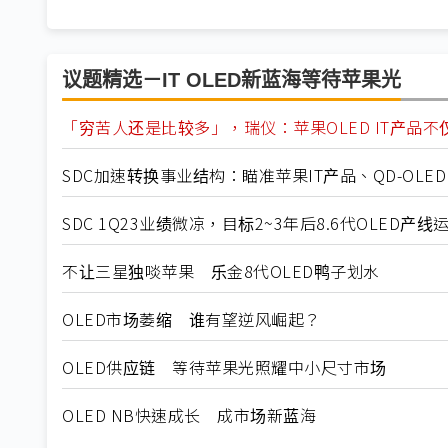
议题精选－IT OLED新蓝海等待苹果光
「穷苦人还是比较多」，瑞仪：苹果OLED IT产品
SDC加速转换事业结构：瞄准苹果IT产品、QD-OLED
SDC 1Q23业绩微凉，目标2~3年后8.6代OLED产线
不让三星独啖苹果 乐金8代OLED鸭子划水
OLED市场萎缩 谁有望逆风崛起？
OLED供应链 等待苹果光照耀中小尺寸市场
OLED NB快速成长 成市场新蓝海