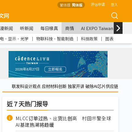
评估申请
登入
繁体版
简体版
文网
漫新闻
听新闻
每日椽真
商情
AI EXPO Taiwan
COM
电．显示．光学
｜
物联科技．智能制造
｜
科技政策
｜
图表
联发科设计观点 应材材料创新 独家开讲 破除AI芯片供应链
近７天热门报导
MLCC订单过热、出货比创高 村田示警全球
AI基建热潮将趋缓