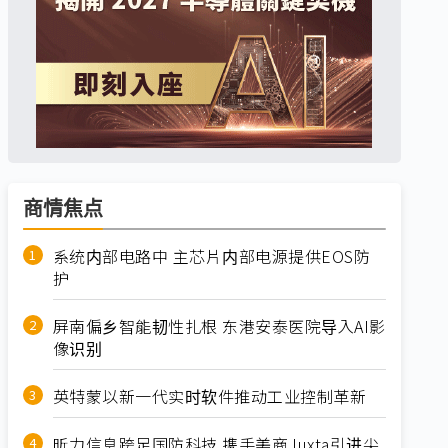
商情焦点
系统内部电路中 主芯片内部电源提供EOS防
护
屏南偏乡智能韧性扎根 东港安泰医院导入AI影
像识别
英特蒙以新一代实时软件推动工业控制革新
昕力信息跨足国防科技 携手美商Juxta引进尖