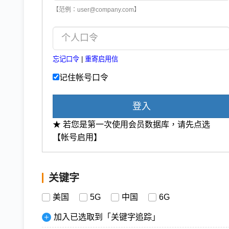
【范例：user@company.com】
忘记口令
|
重寄启用信
记住帐号口令
登入
★ 若您是第一次使用会员数据库，请先点选
【帐号启用】
关键字
美国
5G
中国
6G
加入已选取到「关键字追踪」