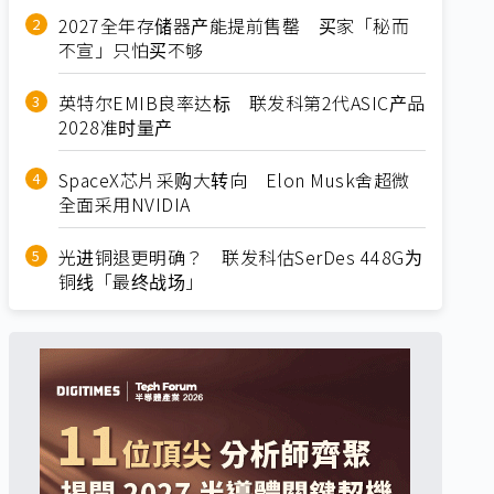
2027全年存储器产能提前售罄 买家「秘而
不宣」只怕买不够
英特尔EMIB良率达标 联发科第2代ASIC产品
2028准时量产
SpaceX芯片采购大转向 Elon Musk舍超微
全面采用NVIDIA
光进铜退更明确？ 联发科估SerDes 448G为
铜线「最终战场」