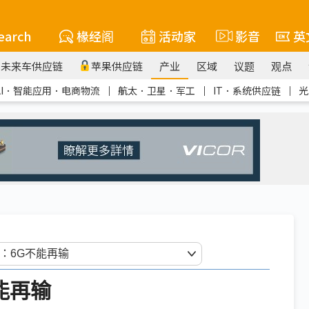
earch
椽经阁
活动家
影音
英
未来车供应链
苹果供应链
产业
区域
议题
观点
AI．智能应用．电商物流
｜
航太．卫星．军工
｜
IT．系统供应链
｜
光
能再输