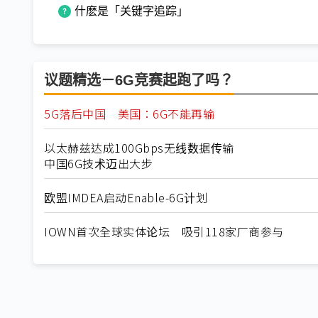
什麽是「关键字追踪」
议题精选－6G竞赛起跑了吗？
5G落后中国 美国：6G不能再输
以太赫兹达成100Gbps无线数据传输
中国6G技术迈出大步
欧盟IMDEA启动Enable-6G计划
IOWN首次全球实体论坛 吸引118家厂商参与