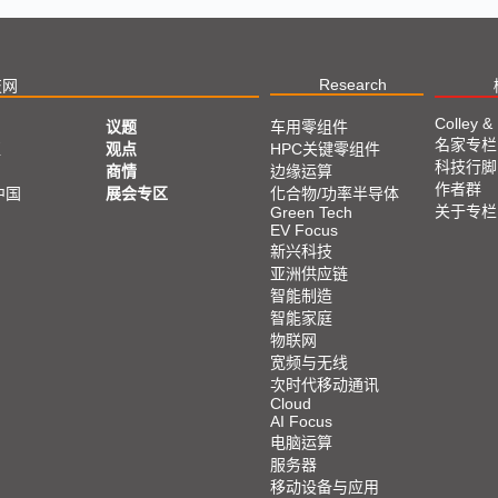
Research
技网
Colley &
议题
车用零组件
名家专栏
亚
观点
HPC关键零组件
科技行脚
商情
边缘运算
作者群
中国
展会专区
化合物/功率半导体
关于专栏
Green Tech
EV Focus
新兴科技
亚洲供应链
智能制造
智能家庭
物联网
宽频与无线
次时代移动通讯
Cloud
AI Focus
电脑运算
服务器
移动设备与应用