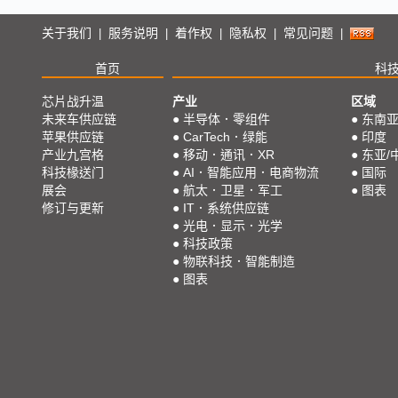
关于我们
服务说明
着作权
隐私权
常见问题
|
|
|
|
|
首页
科
芯片战升温
产业
区域
未来车供应链
●
半导体．零组件
●
东南
苹果供应链
●
CarTech．绿能
●
印度
产业九宫格
●
移动．通讯．XR
●
东亚/
科技椽送门
●
AI．智能应用．电商物流
●
国际
展会
●
航太．卫星．军工
●
图表
修订与更新
●
IT．系统供应链
●
光电．显示．光学
●
科技政策
●
物联科技．智能制造
●
图表