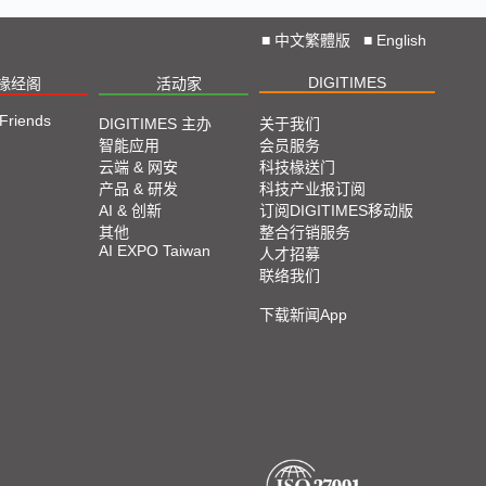
■
中文繁體版
■
English
DIGITIMES
椽经阁
活动家
 Friends
DIGITIMES 主办
关于我们
智能应用
会员服务
云端 & 网安
科技椽送门
产品 & 研发
科技产业报订阅
AI & 创新
订阅DIGITIMES移动版
其他
整合行销服务
AI EXPO Taiwan
人才招募
联络我们
下载新闻App