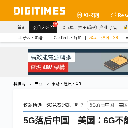
科技网
Res
259
首页
涨价大追踪
《百年，并不孤寂》产业导读
半导体．零组件
｜
CarTech．绿能
｜
移动．通讯．XR
｜
科技网
产业
移动．通讯．XR
议题精选－6G竞赛起跑了吗？
5G落后中国 美国：6G不