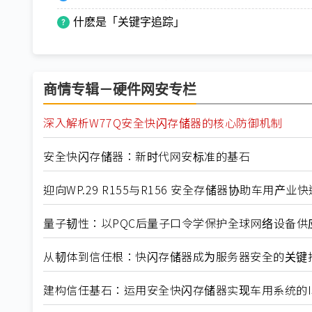
什麽是「关键字追踪」
商情专辑－硬件网安专栏
深入解析W77Q安全快闪存储器的核心防御机制
安全快闪存储器：新时代网安标准的基石
迎向WP.29 R155与R156 安全存储器协助车用产
量子韧性：以PQC后量子口令学保护全球网络设备供
从韧体到信任根：快闪存储器成为服务器安全的关键
建构信任基石：运用安全快闪存储器实现车用系统的ISO/