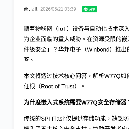
台北讯
2026/05/21 03:39
随着物联网（IoT）设备与自动化技术深
为企业面临的重大威胁。在资源受限的嵌
件级安全」？华邦电子（Winbond）推出的 W
答。
本文将透过技术核心问答，解析W77Q
任根（Root of Trust）。
为什麽嵌入式系统需要W77Q安全存储器
传统的SPI Flash仅提供存储功能，缺