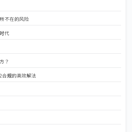
无所不在的风险
规时代
方？
62合规的高效解法