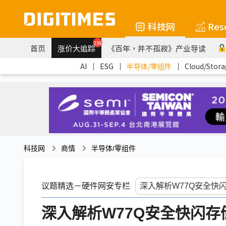
科技网
Res
259
首页
涨价大追踪
《百年，并不孤寂》产业导读
AI
｜
ESG
｜
半导体/零组件
｜
Cloud/Stora
科技网
商情
半导体/零组件
议题精选－硬件网安专栏
深入解析W77Q安全快闪