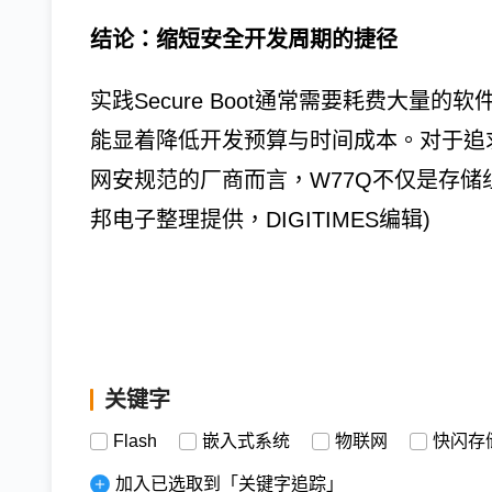
结论：缩短安全开发周期的捷径
实践Secure Boot通常需要耗费大量
能显着降低开发预算与时间成本。对于追求快速
网安规范的厂商而言，W77Q不仅是存储
邦电子整理提供，
DIGITIMES
编辑)
关键字
Flash
嵌入式系统
物联网
快闪存
加入已选取到「关键字追踪」