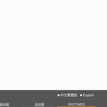
■
中文繁體版
■
English
DIGITIMES
椽经阁
活动家