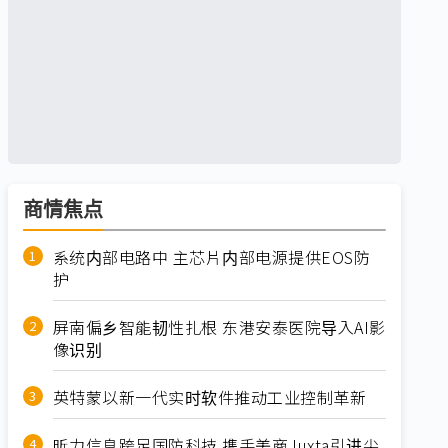
商情焦点
系统内部电路中 主芯片内部电源提供EOS防
护
屏南偏乡智能韧性扎根 东港安泰医院导入AI影
像识别
英特蒙以新一代实时软件推动工业控制革新
昕力信息跨足国防科技 携手美商Juxta引进尖