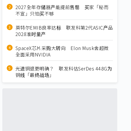
2027全年存储器产能提前售罄 买家「秘而
不宣」只怕买不够
英特尔EMIB良率达标 联发科第2代ASIC产品
2028准时量产
SpaceX芯片采购大转向 Elon Musk舍超微
全面采用NVIDIA
光进铜退更明确？ 联发科估SerDes 448G为
铜线「最终战场」