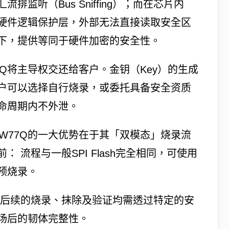
监听（Bus Sniffing）；而在芯片内
硬件逻辑保护层，外部无法直接读取安全区
下，提供等同于硬件加密的安全性。
7Q将主导权交还给客户。金钥（Key）的生成
户可以选择自行烧录，或委托具备安全资质
命周期内不外泄。
：W77Q的一大优势在于其「双模态」烧录流
 流程与一般SPI Flash完全相同，可使用
预烧录。
，后续的烧录、抹除及验证均需透过特定的安
场后的韧体完整性。