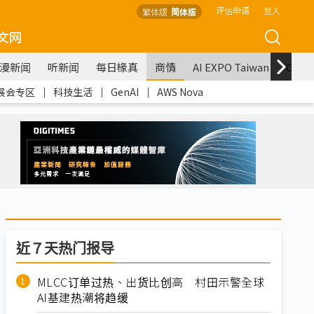
评估申请
登入
繁体版
简体版
文网
漫新闻
听新闻
每日椽真
商情
AI EXPO Taiwan
COM
展会专区
｜
科技生活
｜
GenAI
｜
AWS Nova
近７天热门报导
MLCC订单过热、出货比创高 村田示警全球
AI基建热潮将趋缓