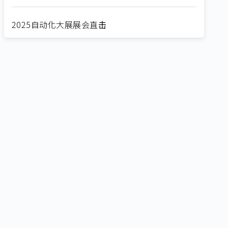
2025自动化大展展会直击
Straight from SEMICON 2025
2025 SEMICON展会直击
🔥2025 COMPUTEX 展场直击！🔥AI应用全面进
化！
🔥2025 COMPUTEX 展场直击！抢先掌握AI科技
新势力🔍
独家揭秘！AI EXPO 2025 摊位直击，精彩内容不
容错过！