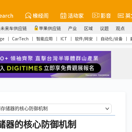
earch
椽经阁
活动家
影音
英
未来车供应链
苹果供应链
产业
区域
议题
观点
ge
｜
CarTech
｜
智能应用
｜
ICT
｜
软件/网安
｜
自动化/设备
｜
存储器的核心防御机制