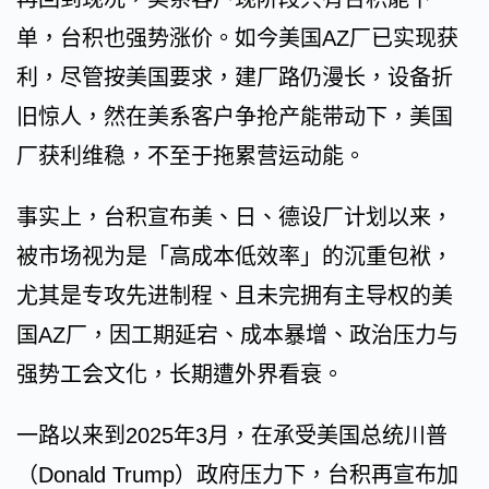
单，台积也强势涨价。如今美国AZ厂已实现获
利，尽管按美国要求，建厂路仍漫长，设备折
旧惊人，然在美系客户争抢产能带动下，美国
厂获利维稳，不至于拖累营运动能。
事实上，台积宣布美、日、德设厂计划以来，
被市场视为是「高成本低效率」的沉重包袱，
尤其是专攻先进制程、且未完拥有主导权的美
国AZ厂，因工期延宕、成本暴增、政治压力与
强势工会文化，长期遭外界看衰。
一路以来到2025年3月，在承受美国总统川普
（Donald Trump）政府压力下，台积再宣布加