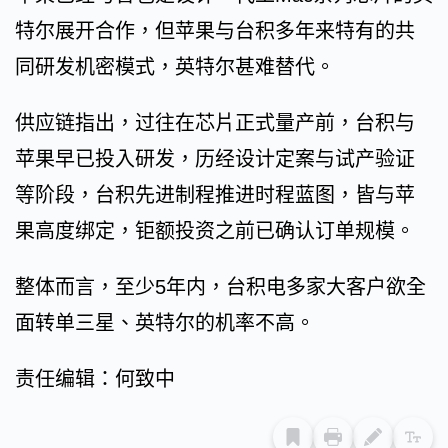
特尔展开合作，但苹果与台积多年来特有的共
同研发机密模式，英特尔甚难替代。
供应链指出，过往在芯片正式量产前，台积与
苹果早已投入研发，历经设计定案与试产验证
等阶段，台积先进制程推进时程蓝图，皆与苹
果高度绑定，钜额投资之前已确认订单规模。
整体而言，至少5年内，台积电多家大客户欲全
面转单三星、英特尔的机率不高。
责任编辑：何致中