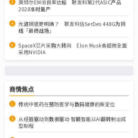
英特尔EMIB良率达标 联发科第2代ASIC产品
2028准时量产
光进铜退更明确？ 联发科估SerDes 448G为铜
线「最终战场」
SpaceX芯片采购大转向 Elon Musk舍超微全面
采用NVIDIA
商情焦点
传统中医药在预防医学与数码健康的新定位
从经验驱动到数据驱动 智颖智能以AI翻转射出成
型制程