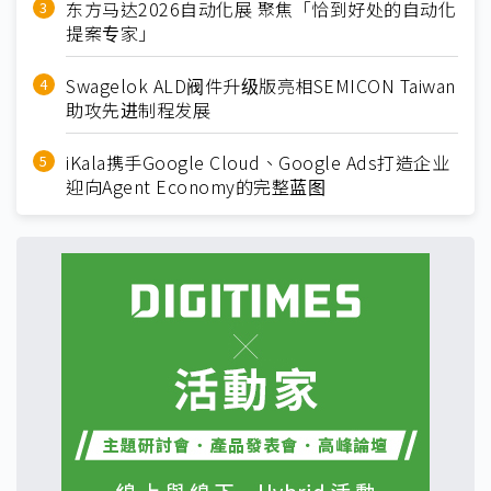
东方马达2026自动化展 聚焦「恰到好处的自动化
提案专家」
Swagelok ALD阀件升级版亮相SEMICON Taiwan
助攻先进制程发展
iKala携手Google Cloud、Google Ads打造企业
迎向Agent Economy的完整蓝图