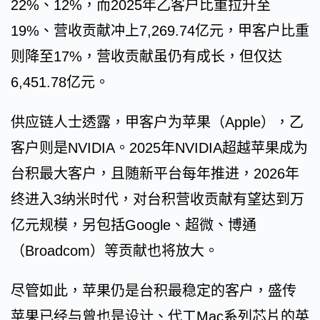
22%、12%，而2025年乙客户比重拉升至
19%、营收贡献冲上7,269.74亿元，甲客户比重
则降至17%，营收贡献虽仍有成长，但仅达
6,451.78亿元。
供应链人士透露，甲客户为苹果（Apple），乙
客户则是NVIDIA。2025年NVIDIA超越苹果成为
台积最大客户，且随新平台每年推进，2026年
终进入3纳米时代，对台积营收贡献有望达到万
亿元规模，另包括Google、超微、博通
（Broadcom）等贡献也将放大。
尽管如此，苹果仍是台积最稳定的客户，盛传
苹果已经与曾也是设计、代工Mac系列芯片的英