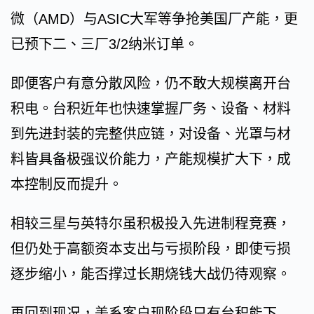
微（AMD）与ASIC大军等争抢美国厂产能，更
已预下二、三厂3/2纳米订单。
即便客户有意分散风险，仍不敢大规模离开台
积电。台积近年也快速掌握厂务、设备、材料
到先进封装的完整供应链，对设备、光罩与材
料皆具备极强议价能力，产能规模扩大下，成
本控制反而提升。
相较三星与英特尔虽积极投入先进制程竞赛，
但仍处于高额资本支出与亏损阶段，即使亏损
逐步缩小，能否撑过长期烧钱大战仍待观察。
再回到现况，美系客户现阶段只有台积能下