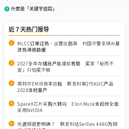
什麽是「关键字追踪」
近７天热门报导
MLCC订单过热、出货比创高 村田示警全球AI基
建热潮将趋缓
2027全年存储器产能提前售罄 买家「秘而不
宣」只怕买不够
英特尔EMIB良率达标 联发科第2代ASIC产品
2028准时量产
SpaceX芯片采购大转向 Elon Musk舍超微全面
采用NVIDIA
光进铜退更明确？ 联发科估SerDes 448G为铜