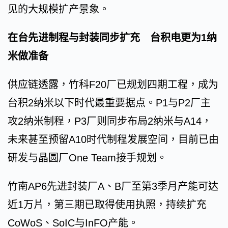
见的大规模扩产景象。
在台先进制程与封装同步扩充 台积电更为1纳
米做准备
供应链透露，竹科F20厂已规划四期工程，成为
台积2纳米以下时代最重要据点。P1与P2厂主
攻2纳米制程，P3厂则同步布局2纳米与A14，
未来甚至预留A10时代制程发展空间，目前已由
研发与晶圆厂One Team接手规划。
竹南AP6先进封装厂A、B厂至第3季月产能可达
近1万片，第三期已取得使用执照，持续扩充
CoWoS、SoIC与InFO产能。