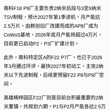
南科F18 P9厂主要负责2纳米后段与3至5纳米
TSV制程，预计2027年第1季进机，月产能达
2.5万片。由群创旧厂改建而成的AP8厂成为
CoWoS基地，2026年底月产能将超过4万片，
目前更已启动P2、P3厂扩建计划。
此外，南科特定区A的F22 P7厂，也已于2026
年3月通过环评，最快2027年初动工，主攻2纳
米以下先进制程，后续更预留F22 P8与P9厂空
间。
高雄楠梓园区F22厂则是目前台积最重要的2纳
米重镇，共规划六期。P1与P2月产能各达2.5万