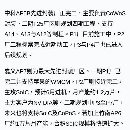
中科AP5B先进封装厂正完工，主要负责CoWoS
封装。二期F25厂区则规划四期工程，支持
A14、A13与A12等制程。P1厂目前施工中，P2
厂工程标案完成近期动工，P3与P4厂也已进入
后续规划。
嘉义AP7则为最大先进封装厂区。一期P1厂已
完工并支持苹果的WMCM，P2厂则接近完工，
主攻SoIC，预计6月进机，月产能约1.2万片，
主力客户为NVIDIA等。二期规划中P3至P7厂，
未来也将支持SoIC及CoPoS。若加上竹南AP6
厂约1万片月产能，台积SoIC规模将快速扩大。