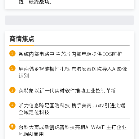
线「最终战场」
商情焦点
系统内部电路中 主芯片内部电源提供EOS防护
屏南偏乡智能韧性扎根 东港安泰医院导入AI影像
识别
英特蒙以新一代实时软件推动工业控制革新
昕力信息跨足国防科技 携手美商Juxta引进尖端
全域定位科技
台科大育成新创虎智科技亮相AI WAVE 主打企业
地端AI商用