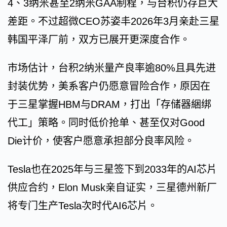
4、3纳米甚至2纳米GAA制程，与台积仍存巨大
差距。不过超微CEO苏姿丰2026年3月亲赴三星
韩国平泽厂前，双方已展开更深度合作。
市场估计，台积2纳米量产良率逾80%且具先进
封装优势，美系客户仍愿意冒险合作，原因在
于三星掌握HBM与DRAM，打出「存储器綑绑
代工」策略。同时低价抢单、甚至仅对Good
Die计价，使客户愿意承担部分良率风险。
Tesla也在2025年与三星签下到2033年的AI芯片
供应合约，Elon Musk亲自证实，三星德州新厂
将专门生产Tesla次时代AI6芯片。