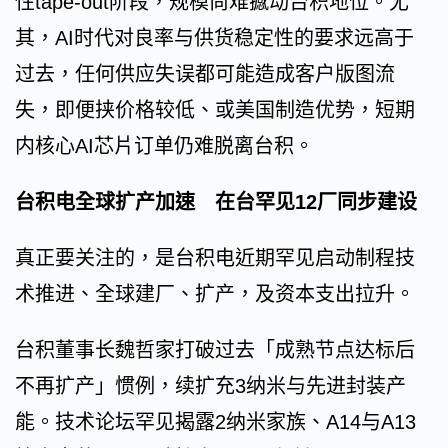
性tape-out阶段，规模尚难撼动台积地位。尤
其，AI时代对良率与供货稳定性的要求远高于
过去，任何供应失误都可能造成客户版图流
失，即便挟价格较低、或美国制造优势，短期
内核心AI芯片订单仍难脱离台积。
台积电全球扩产加速 在台罕见12厂同步建设
真正要关注的，是台积电近期罕见启动制程技
术推进、全球建厂、扩产，及资本支出拉升。
台积董事长魏哲家打破过去「成熟节点达标后
不再扩产」惯例，续扩充3纳米与先进封装产
能。技术论坛罕见揭露2纳米家族、A14与A13