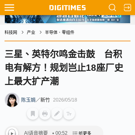
科技网
产业
半导体．零组件
三星、英特尔鸣金击鼓 台积
电有解方！规划岂止18座厂史
上最大扩产潮
陈玉娟
／
新竹
2026/05/18
AI语音摘要
00:52
听更多