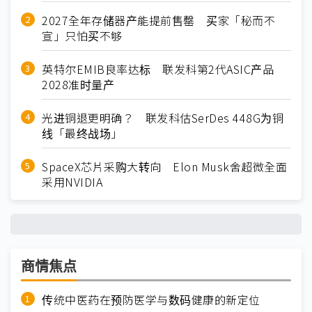
2027全年存储器产能提前售罄 买家「秘而不
宣」只怕买不够
英特尔EMIB良率达标 联发科第2代ASIC产品
2028准时量产
光进铜退更明确？ 联发科估SerDes 448G为铜
线「最终战场」
SpaceX芯片采购大转向 Elon Musk舍超微全面
采用NVIDIA
商情焦点
传统中医药在预防医学与数码健康的新定位