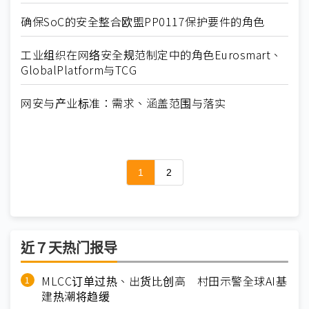
确保SoC的安全整合欧盟PP0117保护要件的角色
工业组织在网络安全规范制定中的角色Eurosmart、
GlobalPlatform与TCG
网安与产业标准：需求、涵盖范围与落实
1
2
近７天热门报导
MLCC订单过热、出货比创高 村田示警全球AI基
建热潮将趋缓