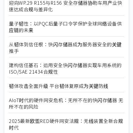
迎向WP.29 R155与R156 安全存储器协助车用产业快
速达成合规与差异化
量子韧性：以PQC后量子口令学保护全球网络设备供
应链的未来
从韧体到信任根：快闪存储器成为服务器安全的关键
推手
建构信任基石：运用安全快闪存储器实现车用系统的
ISO/SAE 21434合规性
韧体攻击全面升级 平台韧体复原成为关键防线
AIoT时代的硬件网安危机：无所不在的快闪存储器 无
所不在的风险
2025最新欧盟RED硬件网安法规：无线装置全新合规
时代