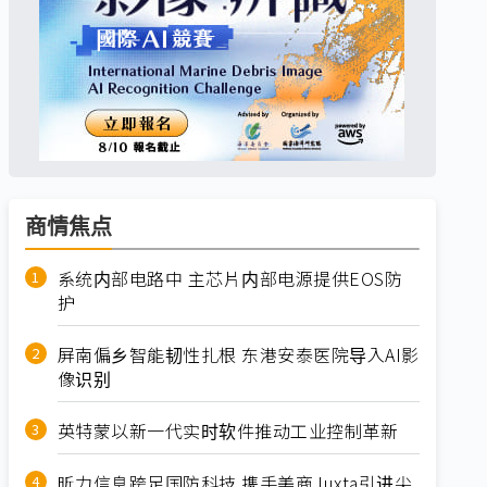
商情焦点
系统内部电路中 主芯片内部电源提供EOS防
护
屏南偏乡智能韧性扎根 东港安泰医院导入AI影
像识别
英特蒙以新一代实时软件推动工业控制革新
昕力信息跨足国防科技 携手美商Juxta引进尖