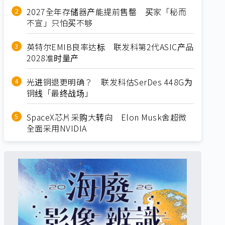
2027全年存储器产能提前售罄 买家「秘而
不宣」只怕买不够
英特尔EMIB良率达标 联发科第2代ASIC产品
2028准时量产
光进铜退更明确？ 联发科估SerDes 448G为
铜线「最终战场」
SpaceX芯片采购大转向 Elon Musk舍超微
全面采用NVIDIA