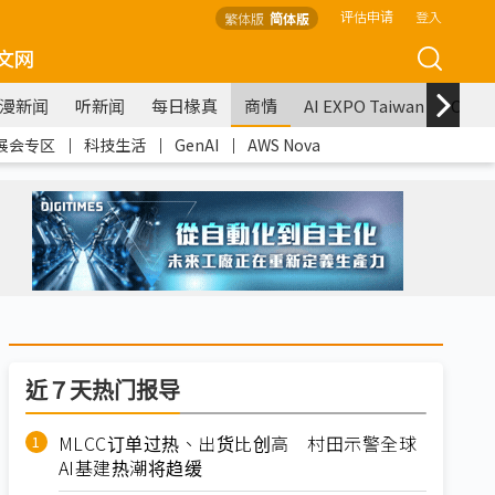
评估申请
登入
繁体版
简体版
文网
漫新闻
听新闻
每日椽真
商情
AI EXPO Taiwan
COM
展会专区
｜
科技生活
｜
GenAI
｜
AWS Nova
近７天热门报导
MLCC订单过热、出货比创高 村田示警全球
AI基建热潮将趋缓