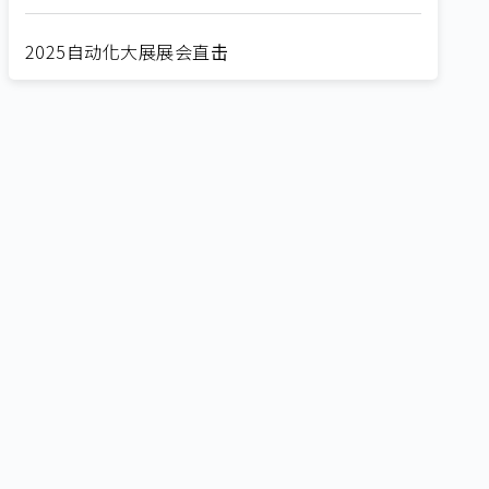
2025自动化大展展会直击
Straight from SEMICON 2025
2025 SEMICON展会直击
🔥2025 COMPUTEX 展场直击！🔥AI应用全面进
化！
🔥2025 COMPUTEX 展场直击！抢先掌握AI科技
新势力🔍
独家揭秘！AI EXPO 2025 摊位直击，精彩内容不
容错过！