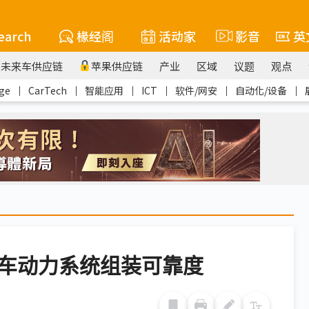
earch
椽经阁
活动家
影音
英
未来车供应链
苹果供应链
产业
区域
议题
观点
ge
｜
CarTech
｜
智能应用
｜
ICT
｜
软件/网安
｜
自动化/设备
｜
电动车动力系统组装可靠度