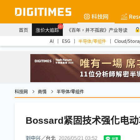
科技网
Res
257
首页
涨价大追踪
《百年，并不孤寂》产业导读
AI
｜
ESG
｜
半导体/零组件
｜
Cloud/Stora
科技网
商情
半导体/零组件
Bossard紧固技术强化
刘中兴
／
台北
2026/05/21 03:52