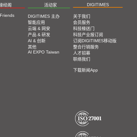
2023 SEMICON TAIWAN展会精选
DIGITIMES
椽经阁
活动家
 Friends
2023台北国际自动化工业大展展会精选
DIGITIMES 主办
关于我们
智能应用
会员服务
云端 & 网安
科技椽送门
2023台北国际电脑展COMPUTEX TAIPEI 展会精
产品 & 研发
科技产业报订阅
选
AI & 创新
订阅DIGITIMES移动版
其他
整合行销服务
AI EXPO Taiwan
人才招募
联络我们
下载新闻App