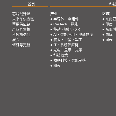
首页
科
芯片战升温
产业
区域
未来车供应链
●
半导体．零组件
●
东南
苹果供应链
●
CarTech．绿能
●
印度
产业九宫格
●
移动．通讯．XR
●
东亚/
科技椽送门
●
AI．智能应用．电商物流
●
国际
展会
●
航太．卫星．军工
●
图表
修订与更新
●
IT．系统供应链
●
光电．显示．光学
●
科技政策
●
物联科技．智能制造
●
图表