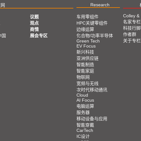
Research
技网
Colley &
议题
车用零组件
名家专栏
亚
观点
HPC关键零组件
科技行脚
商情
边缘运算
作者群
中国
展会专区
化合物/功率半导体
关于专栏
Green Tech
EV Focus
新兴科技
亚洲供应链
智能制造
智能家庭
物联网
宽频与无线
次时代移动通讯
Cloud
AI Focus
电脑运算
服务器
移动设备与应用
智能穿戴
CarTech
IC设计