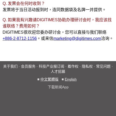
Q. 发票会在何时收到？
发票将于当日活动报到时，连同数据袋及名牌一并提供。
Q. 如果我有兴趣请DIGITIMES协助办理研讨会时，我应该找
谁联络？费用如何？
DIGITIMES很欢迎您委办研讨会，您可以直接与我们联络
+886-2-8712-1156
。或来信
marketing@digitimes.com
洽询。
关于我们
·
会员服务
·
科技产业报订阅
·
着作权
·
隐私权
·
常见问题
·
人才招募
■
中文繁體版
■
English
下载新闻App