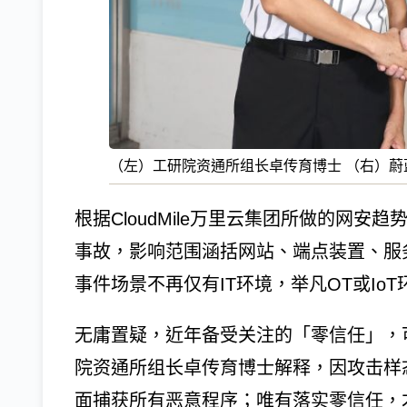
（左）工研院资通所组长卓传育博士 （右）蔚蓝云
根据CloudMile万里云集团所做的网
事故，影响范围涵括网站、端点装置、服
事件场景不再仅有IT环境，举凡OT或I
无庸置疑，近年备受关注的「零信任」，
院资通所组长卓传育博士解释，因攻击样
面捕获所有恶意程序；唯有落实零信任，