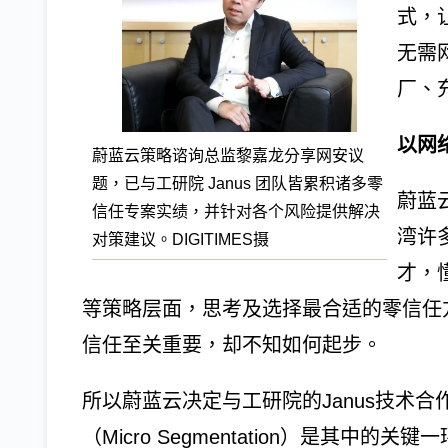
式，
无需
厂、
以网
蔚蓝云策略谘询总监黎嘉龙分享网安议
题，已与工研院 Janus 团队皆累积诸多零
蔚蓝
信任专案实绩，并针对各个风险提供解决
湾许
对策建议。DIGITIMES摄
才，
等策略层面，思考及选择最合适的零信任
信任至关重要，却不知如何起步。
所以蔚蓝云决定与工研院的Janus技术
（Micro Segmentation）是其