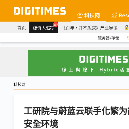
科技网
Res
257
首页
涨价大追踪
《百年，并不孤寂》产业导读
服务器/存储
｜
科技网
工研院与蔚蓝云联手化繁为
安全环境