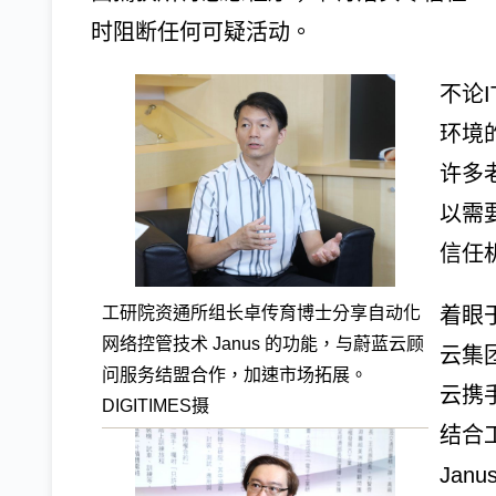
时阻断任何可疑活动。
不论
环境
许多
以需
信任
着眼于
工研院资通所组长卓传育博士分享自动化
网络控管技术 Janus 的功能，与蔚蓝云顾
云集团
问服务结盟合作，加速市场拓展。
云携
DIGITIMES摄
结合
Ja