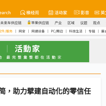
earch
椽经阁
活动家
影音
英
未来车供应链
苹果供应链
产业
区域
议题
观点
软件/服务
｜
网安
｜
网通设备
｜
PC/周边
｜
科技生活
｜
专辑
｜
展
简，助力擘建自动化的零信任