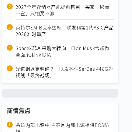
2027全年存储器产能提前售罄 买家「秘而
不宣」只怕买不够
英特尔EMIB良率达标 联发科第2代ASIC产品
2028准时量产
SpaceX芯片采购大转向 Elon Musk舍超微
全面采用NVIDIA
光进铜退更明确？ 联发科估SerDes 448G为
铜线「最终战场」
商情焦点
系统内部电路中 主芯片内部电源提供EOS防
护