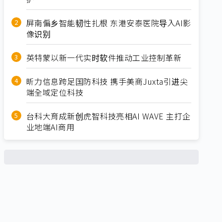
屏南偏乡智能韧性扎根 东港安泰医院导入AI影
像识别
英特蒙以新一代实时软件推动工业控制革新
昕力信息跨足国防科技 携手美商Juxta引进尖
端全域定位科技
台科大育成新创虎智科技亮相AI WAVE 主打企
业地端AI商用