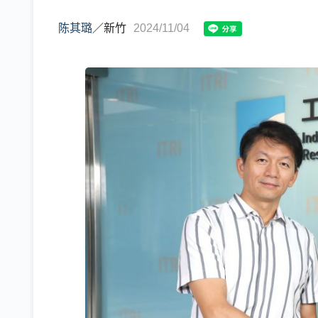
陈其璐
／
新竹
2024/11/04