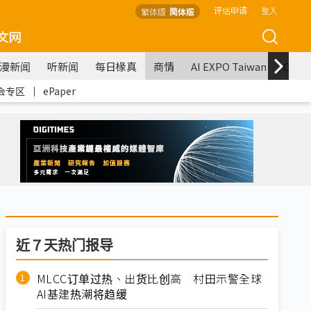
评估申请
登入
繁体版
简体版
文网
漫新闻
听新闻
每日椽真
商情
AI EXPO Taiwan
COM
会专区
｜
ePaper
近７天热门报导
MLCC订单过热、出货比创高 村田示警全球
AI基建热潮将趋缓