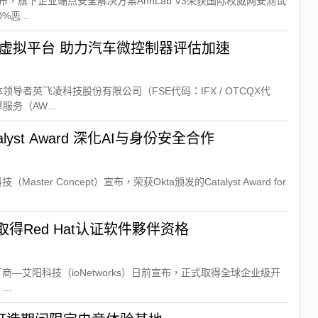
宣布，旗下企业端点安全解决方案AhnLab V3荣获国际权威网安测试
恶...
英飞凌推基于AWS云端虚拟平台 助力汽车微控制器评估加速
导者英飞凌科技股份有限公司（FSE代码：IFX / OTCQX代
务（AW...
lyst Award 深化AI与身份安全合作
ter Concept）宣布，荣获Okta颁发的Catalyst Award for
得Red Hat认证软件夥伴资格
商—艾阳科技（ioNetworks）日前宣布，正式取得全球企业级开
..