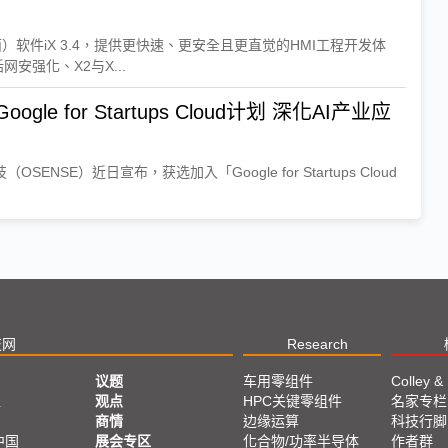
）软件iX 3.4，提供更快速、更安全且更直觉的HMI工程开发体
安强化、X2与X...
e for Startups Cloud计划 深化AI产业应
ENSE）近日宣布，获选加入「Google for Startups Cloud
技网
Research
议题
车用零组件
Colley &
亚
观点
HPC关键零组件
名家专栏
商情
边缘运算
科技行脚
中国
展会专区
化合物/功率半导体
作者群