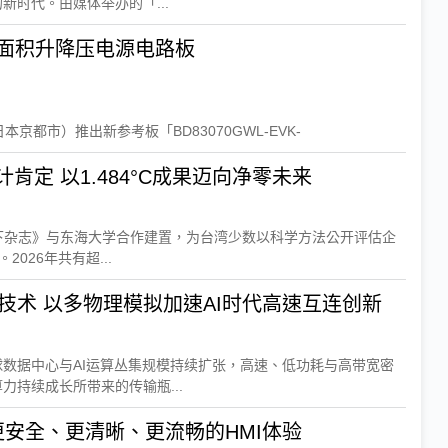
新时代。由媒体举办的「...
装面积升降压电源电路板
京都市）推出新参考板「BD83070GWL-EVK-
明纬再获企业减碳温度计肯定 以1.484°C成果迈向净零未来
下杂志》与东海大学合作建置，为台湾少数以科学方法公开评估企
2026年共有超...
思渤聚焦CPO光电融合技术 以多物理模拟加速AI时代高速互连创新
球数据中心与AI运算丛集规模持续扩张，高速、低功耗与高带宽密
力持续成长所带来的传输瓶...
：更安全、更清晰、更流畅的HMI体验