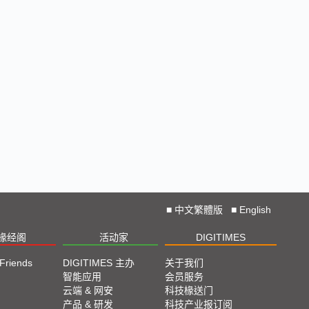
■
中文繁體版
■
English
椽经阁
活动家
DIGITIMES
 Friends
DIGITIMES 主办
关于我们
智能应用
会员服务
云端 & 网安
科技椽送门
产品 & 研发
科技产业报订阅