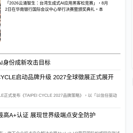
「2026云涌智生：台湾生成式AI应用黑客松竞赛」，8月
2日在华南银行国际会议中心举行决赛暨颁奖典礼。本
理AI身份成新攻击目标
信任驱动未来 TAIPEI CYCLE启动品牌升级 2027全球徵展正式展开
LE正式发布《TAIPEI CYCLE 2027品牌策略》，以「以信任驱动
AhnLab V3荣获VB100最高A+认证 展现世界级端点安全防护