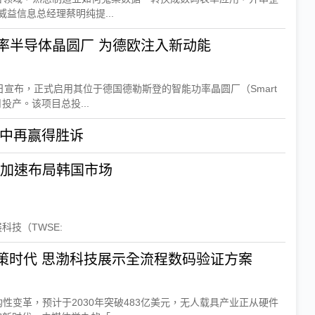
威益信息总经理蔡明纯提...
英飞凌启用全球最大功率半导体晶圆厂 为德欧注入新动能
日宣布，正式启用其位于德国德勒斯登的智能功率晶圆厂（Smart
月投产。该项目总投...
中再赢得胜诉
 加速布局韩国市场
科技（TWSE:
无人载具迈向AI自主决策时代 思渤科技展示全流程数码验证方案
性变革，预计于2030年突破483亿美元，无人载具产业正从硬件