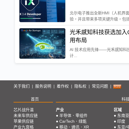
北尔电子推出全新HMI（人机界面
验，并且带来多项关键升级，包括网
光禾感知科技获选加入Googl
用布局
AI 技术应用先锋——光禾感知科技（OS
计...
关于我们
服务说明
着作权
隐私权
常见问题
|
|
|
|
|
首页
科
芯片战升温
产业
区域
未来车供应链
●
半导体．零组件
●
东南
苹果供应链
●
CarTech．绿能
●
印度
产业九宫格
●
移动．通讯．XR
●
东亚/