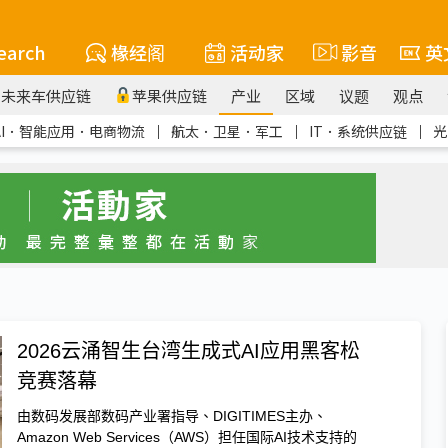
earch
椽经阁
活动家
影音
英
未来车供应链
苹果供应链
产业
区域
议题
观点
AI．智能应用．电商物流
｜
航太．卫星．军工
｜
IT．系统供应链
｜
光
2026云涌智生台湾生成式AI应用黑客松
竞赛落幕
由数码发展部数码产业署指导、DIGITIMES主办、
Amazon Web Services（AWS）担任国际AI技术支持的