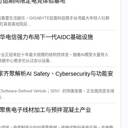
ard打造期间限定电竞体验基地
重要生活娱乐，GIGABYTE技嘉科技携手台湾最大年轻人社群
町真善美戏院前...
中华电信强力布局下一代AIDC基础设施
产业正迎来近十年最大规模的结构性转变。随着AI模型大量导入
据中心需求也从过去以设备...
聚解析AI Safety、Cybersecurity与功能安
tware-Defined Vehicle；SDV）的快速发展，正全面改变全球
..
I 聚焦电子线材加工与预拌混凝土产业
合领域，熟悉制造业如何蒐集数据、转换成数码表单应用，并串整