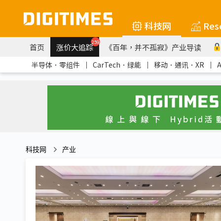
科技网
Res
259
首页
涨价大追踪
《百年，并不孤寂》产业导读
半导体．零组件
｜
CarTech．绿能
｜
移动．通讯．XR
｜
科技网
产业