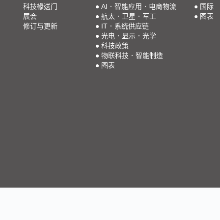
科技椽送门
●
AI．智能应用．电商物流
●
国际
展会
●
航太．卫星．军工
●
图表
修订与更新
●
IT．系统供应链
●
光电．显示．光学
●
科技政策
●
物联科技．智能制造
●
图表
本网站内之全部图文，系属于大椽股份有