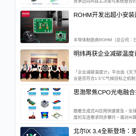
竞争迈向AI自主决策与系统整合的
ROHM开发出超小安
半导体制造商ROHM（总公司：日本
「企业减碳温度计」平台由《天
业是否符合1.5°C气候目标之机制。
随着生成式AI应用快速普及，全
度的互连需求同步攀升。面对AI算
北尔iX 3.4全新登场