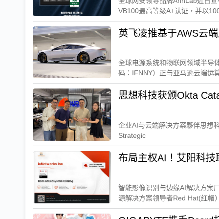
全球网安领导品牌AhnLab近日
VB100最高等级A+认证，并以100%
全球电源系统和物联网领域半导体领
码：IFNNY）正与亚马逊云端运算服
思想科技获颁Okta Cata
企业AI与云端解决方案夥伴思想科技（Mas
Strategic
布局主权AI！艾阳科技取
智能影像识别与边缘AI解决方案厂
源解决方案领导者Red Hat(红帽）.