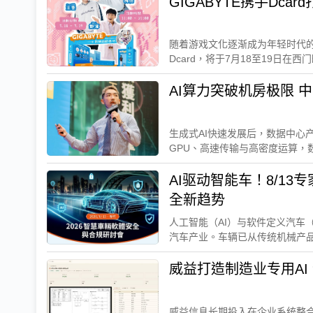
GIGABYTE携手Dc
随着游戏文化逐渐成为年轻时代的
Dcard，将于7月18至19日在西门
AI算力突破机房极限 
生成式AI快速发展后，数据中心
GPU、高速传输与高密度运算，数
AI驱动智能车！8/13专家齐
全新趋势
人工智能（AI）与软件定义汽车（Sof
汽车产业。车辆已从传统机械产品.
威益打造制造业专用A
威益信息长期投入在企业系统整