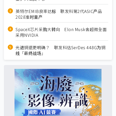
英特尔EMIB良率达标 联发科第2代ASIC产品
2028准时量产
SpaceX芯片采购大转向 Elon Musk舍超微全面
采用NVIDIA
光进铜退更明确？ 联发科估SerDes 448G为铜
线「最终战场」