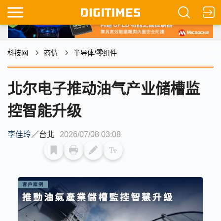
科技网
商情
半导体/零组件
北尔电子推动油气产业储槽监
控智能升级
李佳玲
／
台北
2026/07/08 03:08