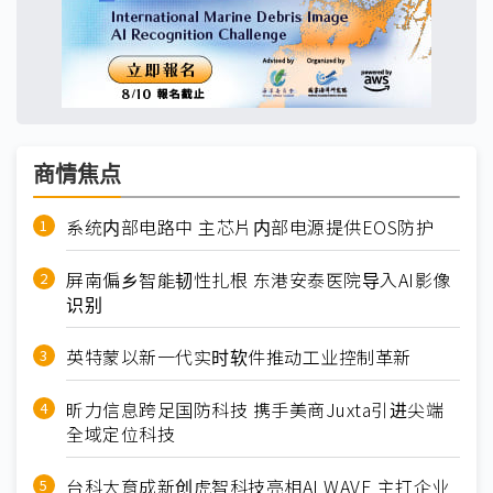
商情焦点
系统内部电路中 主芯片内部电源提供EOS防护
屏南偏乡智能韧性扎根 东港安泰医院导入AI影像
识别
英特蒙以新一代实时软件推动工业控制革新
昕力信息跨足国防科技 携手美商Juxta引进尖端
全域定位科技
台科大育成新创虎智科技亮相AI WAVE 主打企业