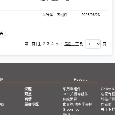
半导体．零组件
2026/06/23
|
1
2
3
4
|
第一页
最后一页
到
页
网
Research
议题
车用零组件
Colley &
观点
HPC关键零组件
名家专
商情
边缘运算
科技行
中国
展会专区
化合物/功率半导体
作者群
Green Tech
关于专
EV Focus