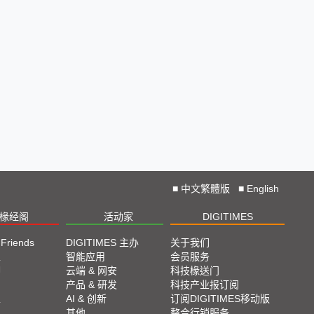
■
中文繁體版
■
English
椽经阁
活动家
DIGITIMES
 Friends
DIGITIMES 主办
关于我们
栏
智能应用
会员服务
脚
云端 & 网安
科技椽送门
产品 & 研发
科技产业报订阅
栏
AI & 创新
订阅DIGITIMES移动版
其他
整合行销服务