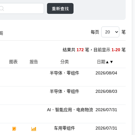
重新查找
每页
笔
阁
结果共
172
笔，目前显示
1-20
笔
图表
报告
分类
日期
▲
▼
半导体．零组件
2026/08/04
半导体．零组件
2026/08/03
AI．智能应用．电商物流
2026/07/31
车用零组件
2026/07/31