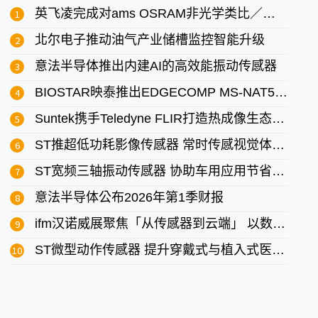
英飞凌完成对ams OSRAM非光学类比／混合信号传感器业务的收购
北尔电子推动油气产业储槽监控智能升级
意法半导体推出内建AI的高效能振动传感器
BIOSTAR映泰推出EDGECOMP MS-NAT5000边缘AI系统
Suntek携手Teledyne FLIR打造热成像生态系 助台湾厂商抢攻全球商机
ST推超低功耗影像传感器 常时传感视觉体验带入个人装置
ST宽频三轴振动传感器 协助车用应用节省空间、用电与物料成本
意法半导体公布2026年第1季财报
ifm汉诺威展聚焦「从传感器到云端」 以数据闭环加速智能制造落地
ST微型动作传感器 提升穿戴式与植入式医疗应用舒适度