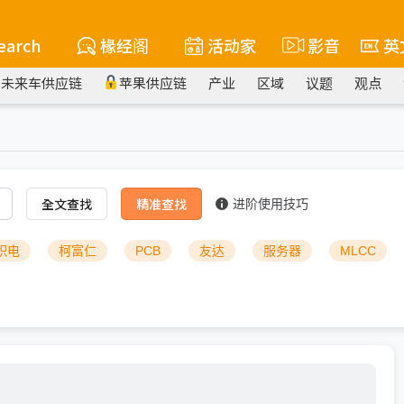
earch
椽经阁
活动家
影音
英
未来车供应链
苹果供应链
产业
区域
议题
观点
全文查找
精准查找
进阶使用技巧
积电
柯富仁
PCB
友达
服务器
MLCC