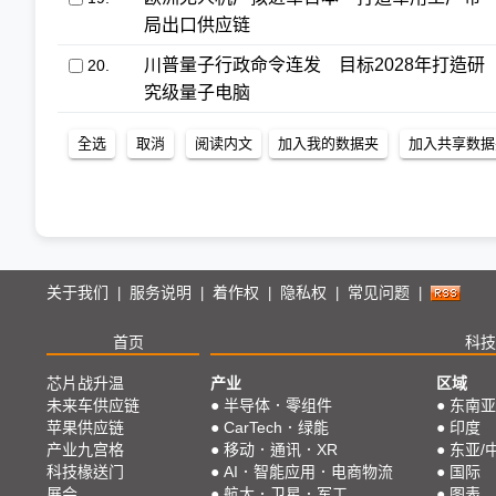
局出口供应链
川普量子行政命令连发 目标2028年打造研
20.
究级量子电脑
关于我们
服务说明
着作权
隐私权
常见问题
|
|
|
|
|
首页
科技
芯片战升温
产业
区域
未来车供应链
●
半导体．零组件
●
东南亚
苹果供应链
●
CarTech．绿能
●
印度
产业九宫格
●
移动．通讯．XR
●
东亚/
科技椽送门
●
AI．智能应用．电商物流
●
国际
展会
●
航太．卫星．军工
●
图表