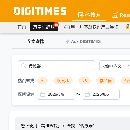
科技网
Res
40
首页
黄崇仁辞世
《百年，并不孤寂》产业导读
全文查找
Ask DIGITIMES
热门查找
AI
联发科
NB
存储器
台
～
区间设定
您正使用「精准查找」，
查找："传感器"