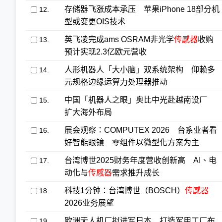
存储器飞涨成本承压 苹果iPhone 18部分机
12.
型或变更OIS技术
英飞凌完成ams OSRAM非光学
传感器
收购
13.
预计实现2.3亿欧元营收
人形机器人「大小脑」双系统架构 仰赖多
14.
元规格边缘运算力处理器推动
中国「机器人之眼」奥比中光赴越南设厂
15.
扩大海外布局
展会观察：COMPUTEX 2026 台系业者看
16.
好智能眼镜 零组件以微型化方案为主
台湾博世2025财务年度营收创新高 AI、电
17.
动化与
传感器
需求推升成长
科技1分钟：台湾博世（BOSCH）
传感器
18.
2026业务展望
欧洲无人机厂拟进军日本 打造军用工厂布
19.