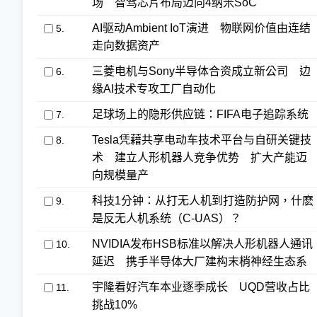
场 智驾芯片布局迈向4纳米SoC
AI驱动Ambient IoT演进 物联网价值由连结
5.
走向数据资产
三菱电机与Sony半导体合资成立新公司 边
6.
缘AI技术专攻工厂自动化
足球场上的隐形供应链：FIFA电子追踪系统
7.
Tesla凭藉共享电动车技术平台与自研关键技
8.
术 建立人形机器人竞争优势 扩大产能迈
向规模量产
科技1分钟：从打无人机到打造防护网，什麽
9.
是反无人机系统（C-UAS）？
NVIDIA发布HSB标准以解决人形机器人通讯
10.
延迟 携手半导体大厂建构末梢神经生态系
宇隆看好汽车本业逐季成长 UQD营收占比
11.
挑战10%