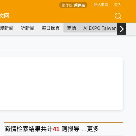
评估申请
登入
繁体版
简体版
文网
漫新闻
听新闻
每日椽真
商情
AI EXPO Taiwan
COM
商情
检索结果共计
41
则报导 ...
更多