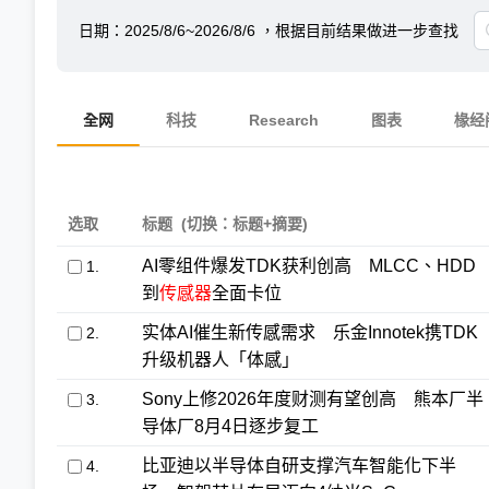
日期：
2025/8/6~2026/8/6
，根据目前结果做进一步查找
全网
科技
Research
图表
椽经
选取
标题
(切换：标题+摘要)
AI零组件爆发TDK获利创高 MLCC、HDD
1.
到
传感器
全面卡位
实体AI催生新传感需求 乐金Innotek携TDK
2.
升级机器人「体感」
Sony上修2026年度财测有望创高 熊本厂半
3.
导体厂8月4日逐步复工
比亚迪以半导体自研支撑汽车智能化下半
4.