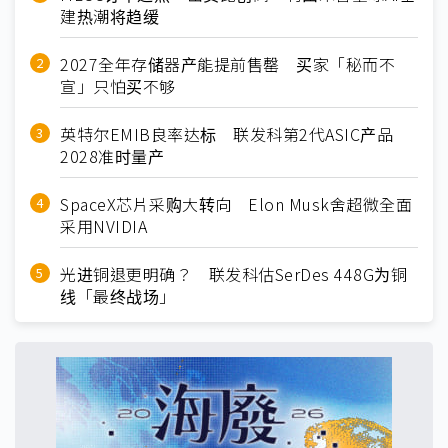
建热潮将趋缓
2027全年存储器产能提前售罄 买家「秘而不
宣」只怕买不够
英特尔EMIB良率达标 联发科第2代ASIC产品
2028准时量产
SpaceX芯片采购大转向 Elon Musk舍超微全面
采用NVIDIA
光进铜退更明确？ 联发科估SerDes 448G为铜
线「最终战场」