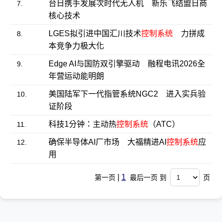
台日携手发展次时代无人机 新乐飞结盟日商
7.
核心技术
LGES拟引进中国汇川技术
控制系统
力拼成
8.
本竞争力极大化
Edge AI与国防双引擎驱动 融程电讯2026全
9.
年营运动能明朗
美国陆军下一代指管系统NGC2 进入实兵验
10.
证阶段
科技1分钟：主动热
控制系统
（ATC）
11.
确保半导体AI厂市场 大福精进AI
控制系统
应
12.
用
|
1
第一页
最后一页 到
页