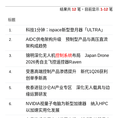
结果共
12
笔，目前显示
1-12
笔
标题
科技1分钟：ispace新型登月器「ULTRA」
1.
AIDC供电架构升级 预制型产品与高压直流
2.
架构成趋势
锦明深化无人机
控制系统
布局 Japan Drone
3.
2026秀自主飞控遥控器Raven
受惠高端控制产品渗透提升 新代1Q26获利
4.
创单季新高
攸泰进驻沙仑AI产业专区 深化无人载具与边
5.
缘运算研发
NVIDIA视量子电脑为新型加速器 纳入HPC
6.
以加速实用化发展