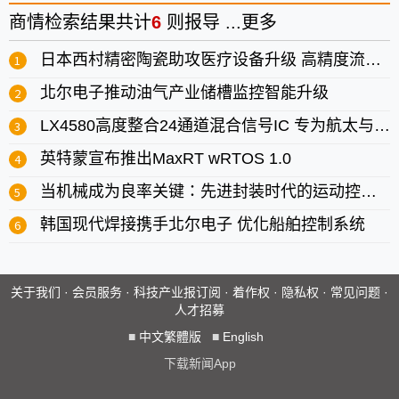
商情
检索结果共计
6
则报导 ...
更多
日本西村精密陶瓷助攻医疗设备升级 高精度流体控制成关键技术
北尔电子推动油气产业储槽监控智能升级
LX4580高度整合24通道混合信号IC 专为航太与国防致动控制设计
英特蒙宣布推出MaxRT wRTOS 1.0
当机械成为良率关键：先进封装时代的运动控制系统工程思维
韩国现代焊接携手北尔电子 优化船舶控制系统
关于我们
·
会员服务
·
科技产业报订阅
·
着作权
·
隐私权
·
常见问题
·
人才招募
■
中文繁體版
■
English
下载新闻App