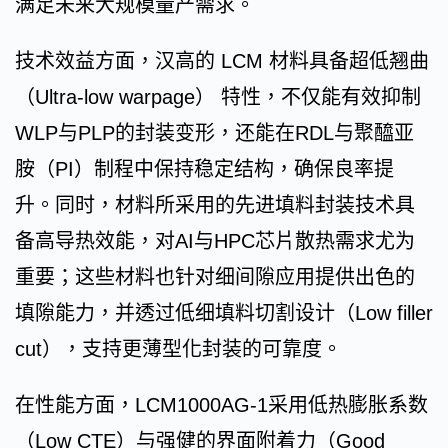
满足未来大规模量产需求。
技术效益方面，汉高的 LCM 材料具备超低翘曲
（Ultra-low warpage） 特性，不仅能有效抑制
WLP与PLP的封装变形，还能在RDL与聚醯亚
胺（PI）制程中保持稳定结构，确保良率提
升。同时，材料所采用的先进填料封装技术具
备高导热效能，对AI与HPC芯片散热需求尤为
重要；这些材料也针对细间隙应用提供出色的
填隙能力，并透过低细填料切割设计（Low filler
cut），支持更薄型化封装的可靠度。
在性能方面，LCM1000AG-1采用低热膨胀系数
（Low CTE）与强健的界面附着力（Good