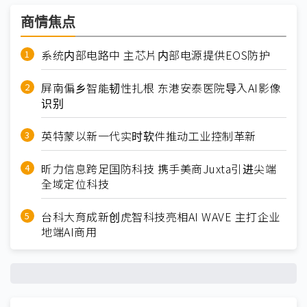
商情焦点
系统内部电路中 主芯片内部电源提供EOS防护
屏南偏乡智能韧性扎根 东港安泰医院导入AI影像
识别
英特蒙以新一代实时软件推动工业控制革新
昕力信息跨足国防科技 携手美商Juxta引进尖端
全域定位科技
台科大育成新创虎智科技亮相AI WAVE 主打企业
地端AI商用