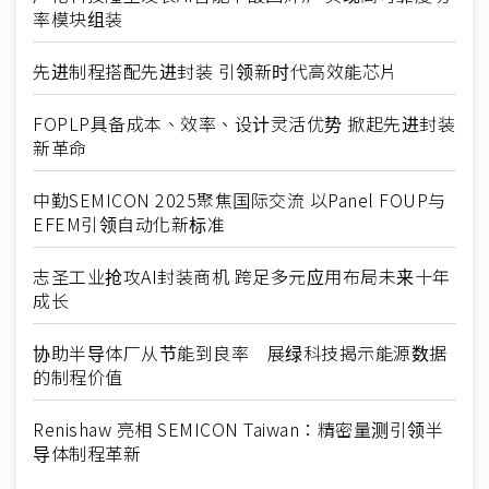
率模块组装
先进制程搭配先进封装 引领新时代高效能芯片
FOPLP具备成本、效率、设计灵活优势 掀起先进封装
新革命
中勤SEMICON 2025聚焦国际交流 以Panel FOUP与
EFEM引领自动化新标准
志圣工业抢攻AI封装商机 跨足多元应用布局未来十年
成长
协助半导体厂从节能到良率 展绿科技揭示能源数据
的制程价值
Renishaw 亮相 SEMICON Taiwan：精密量测引领半
导体制程革新