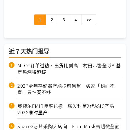
1
2
3
4
>>
近７天热门报导
MLCC订单过热、出货比创高 村田示警全球AI基
建热潮将趋缓
2027全年存储器产能提前售罄 买家「秘而不
宣」只怕买不够
英特尔EMIB良率达标 联发科第2代ASIC产品
2028准时量产
SpaceX芯片采购大转向 Elon Musk舍超微全面