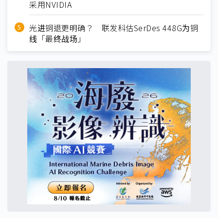
采用NVIDIA
光进铜退更明确？ 联发科估SerDes 448G为铜
线「最终战场」