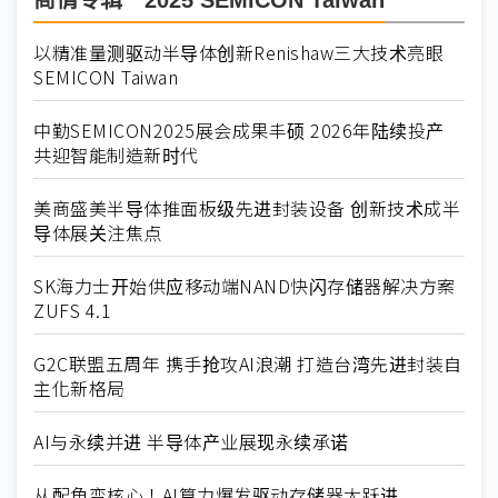
商情专辑－2025 SEMICON Taiwan
以精准量测驱动半导体创新Renishaw三大技术亮眼
SEMICON Taiwan
中勤SEMICON2025展会成果丰硕 2026年陆续投产
共迎智能制造新时代
美商盛美半导体推面板级先进封装设备 创新技术成半
导体展关注焦点
SK海力士开始供应移动端NAND快闪存储器解决方案
ZUFS 4.1
G2C联盟五周年 携手抢攻AI浪潮 打造台湾先进封装自
主化新格局
AI与永续并进 半导体产业展现永续承诺
从配角变核心！AI算力爆发驱动存储器大跃进