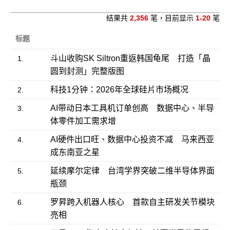
结果共
2,356
笔，目前显示
1-20
笔
标题
斗山收购SK Siltron重返韩国龟尾 打造「晶
1.
圆到封测」完整版图
科技1分钟：2026年全球硅片市场概况
2.
AI带动日本工具机订单创高 数据中心、半导
3.
体零件加工需求增
AI硬件出口旺、数据中心投资不减 马来西亚
4.
成东南亚之星
延续摩尔定律 台湾学界突破二维半导体界面
5.
瓶颈
罗昇跨入机器人核心 首款自主研发关节模块
6.
亮相