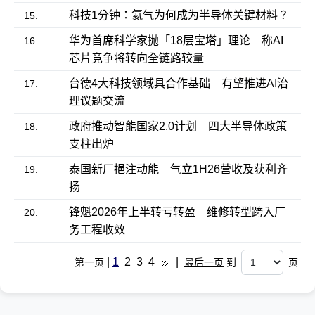
科技1分钟：氦气为何成为半导体关键材料？
15.
华为首席科学家抛「18层宝塔」理论 称AI
16.
芯片竞争将转向全链路较量
台德4大科技领域具合作基础 有望推进AI治
17.
理议题交流
政府推动智能国家2.0计划 四大半导体政策
18.
支柱出炉
泰国新厂挹注动能 气立1H26营收及获利齐
19.
扬
锋魁2026年上半转亏转盈 维修转型跨入厂
20.
务工程收效
|
1
2
3
4
|
第一页
最后一页
到
页