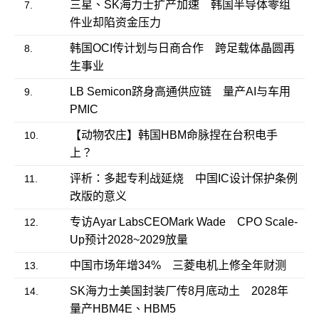
三星、SK海力士扩产加速 韩国半导体零组
7.
件业却陷资金压力
韩国OCI传计划与日商合作 跨足载体晶圆再
8.
生事业
LB Semicon跻身高通供应链 量产AI与车用
9.
PMIC
【动物农庄】韩国HBM命脉捏在台积电手
10.
上？
评析：多起专利战延烧 中国IC设计保护条例
11.
改版的意义
专访Ayar LabsCEOMark Wade CPO Scale-
12.
Up预计2028~2029放量
中国市场年增34% 三菱电机上修全年财测
13.
SK海力士美国封装厂传8月底动土 2028年
14.
量产HBM4E、HBM5