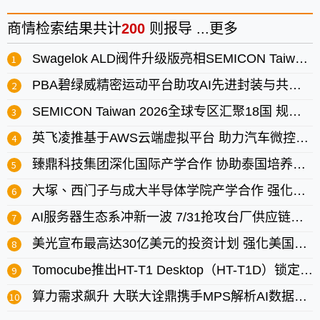
商情
检索结果共计
200
则报导 ...
更多
Swagelok ALD阀件升级版亮相SEMICON Taiwan 助攻先进制程发展
PBA碧绿威精密运动平台助攻AI先进封装与共封装光学
SEMICON Taiwan 2026全球专区汇聚18国 规模再创历年新高
英飞凌推基于AWS云端虚拟平台 助力汽车微控制器评估加速
臻鼎科技集团深化国际产学合作 协助泰国培养半导体人才
大塚、西门子与成大半导体学院产学合作 强化产业即战力
AI服务器生态系冲新一波 7/31抢攻台厂供应链主导权
美光宣布最高达30亿美元的投资计划 强化美国半导体生态系
Tomocube推出HT-T1 Desktop（HT-T1D）锁定先进封装用玻璃基板3D缺陷分析
算力需求飙升 大联大诠鼎携手MPS解析AI数据中心电源方案的创新与未来