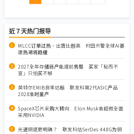
近７天热门报导
MLCC订单过热、出货比创高 村田示警全球AI基
建热潮将趋缓
2027全年存储器产能提前售罄 买家「秘而不
宣」只怕买不够
英特尔EMIB良率达标 联发科第2代ASIC产品
2028准时量产
SpaceX芯片采购大转向 Elon Musk舍超微全面
采用NVIDIA
光进铜退更明确？ 联发科估SerDes 448G为铜