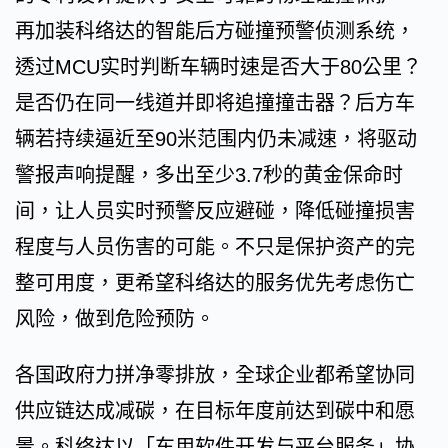
再加装科络达的智能后方碰撞预警侦测系统，
透过MCU实时判断车辆时速是否大于80公里？
是否仍在同一线道并即将追撞撞击器？后方车
辆若持续逼近至90米范围内仍未减速，将驱动
警报声响提醒，多出至少3.7秒的黄金保命时
间，让人员实时预警反应避碰，降低碰撞损害
程度与人员伤害的可能。不只是保护资产的完
整可用度，更希望科络达的服务优先考虑伤亡
风险，做到危险预防。
各国政府力拼净零排放，全球企业都希望协同
供应链达成减碳，在目标年度前达到碳中和愿
景。科络达以「车用软件开发与平台服务」协