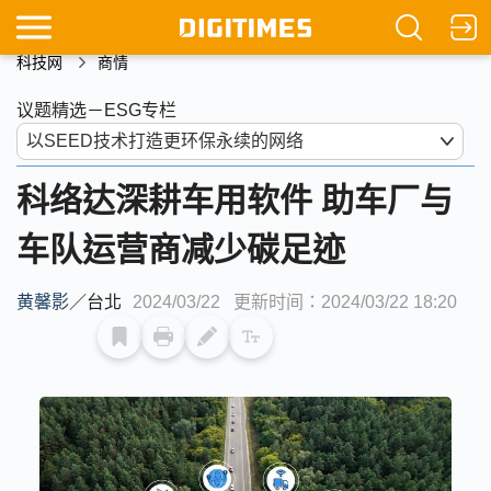
科技网
商情
议题精选－ESG专栏
科络达深耕车用软件 助车厂与
车队运营商减少碳足迹
黄馨影
／
台北
2024/03/22
更新时间：2024/03/22 18:20