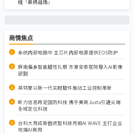
线「最终战场」
商情焦点
系统内部电路中 主芯片内部电源提供EOS防护
屏南偏乡智能韧性扎根 东港安泰医院导入AI影像
识别
英特蒙以新一代实时软件推动工业控制革新
昕力信息跨足国防科技 携手美商Juxta引进尖端
全域定位科技
台科大育成新创虎智科技亮相AI WAVE 主打企业
地端AI商用