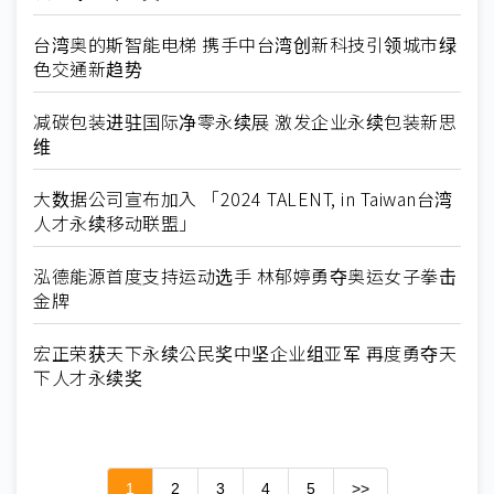
台湾奥的斯智能电梯 携手中台湾创新科技引领城市绿
色交通新趋势
减碳包装进驻国际净零永续展 激发企业永续包装新思
维
大数据公司宣布加入 「2024 TALENT, in Taiwan台湾
人才永续移动联盟」
泓德能源首度支持运动选手 林郁婷勇夺奥运女子拳击
金牌
宏正荣获天下永续公民奖中坚企业组亚军 再度勇夺天
下人才永续奖
1
2
3
4
5
>>