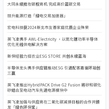
大同永续抢攻碳权商机 完成高价蓝碳交易
丽升能源打造「绿电交易加速器」
宏电科技获2024新北市友善家庭优质企业殊荣
英飞凌携手 AWL-Electricity ，以氮化镓功率半导体
优化无线供电解决方案
新保经验力挺农业ESG STORE 共创永续蓝海
半导体龙头携手供应链推动ESG 引进配客嘉循环箱创
三赢
英飞凌推出HybridPACK Drive G2 Fusion 将矽和碳化
矽结合至电动汽车先进电源模块中
英飞凌加强与供应商在二氧化碳减排目标的合作并颁
发「绿色环保奖」