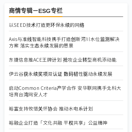
商情专辑－ESG专栏
以SEED技术打造更环保永续的网络
Axis与准线智能科技携手打造创新河川水位监测解决
方案 落实生态永续发展的愿景
东捷信息推ACE王牌计划 抢攻企业转型商机添动能
伊云谷获永续奖项双认证 数码韧性驱动永续发展
启动Common Criteria产学合作 安华联网携手北科大
培育台湾网安人才
裕富支持攸惜关怀协会 推动水电系计划
裕融企业打造「文化共融 平权共享」公益精神