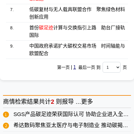
低碳复材与无人载具联盟合作 聚焦绿色材料
7.
创新应用
首份
碳足迹
计算与交换指引上路 助台厂接轨
8.
国际
中国政府承诺扩大碳权交易市场 时间轴能与
9.
欧盟配合
|
1
第一页
最后一页 到
页
商情
检索结果共计
2
则报导 ...
更多
SGS产品碳足迹荣获国际认可 协助企业进入全球市场
希达数码聚焦亚太医疗与电子制造业 推动碳揭露与跨界转型