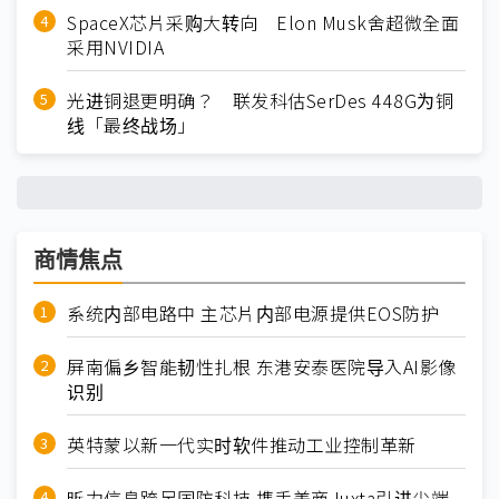
SpaceX芯片采购大转向 Elon Musk舍超微全面
采用NVIDIA
光进铜退更明确？ 联发科估SerDes 448G为铜
线「最终战场」
商情焦点
系统内部电路中 主芯片内部电源提供EOS防护
屏南偏乡智能韧性扎根 东港安泰医院导入AI影像
识别
英特蒙以新一代实时软件推动工业控制革新
昕力信息跨足国防科技 携手美商Juxta引进尖端