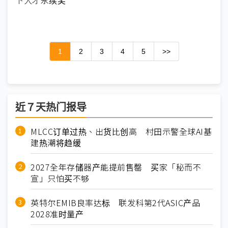
下人才永续奖
1
2
3
4
5
>>
近７天热门报导
MLCC订单过热、出货比创高 村田示警全球AI基
建热潮将趋缓
2027全年存储器产能提前售罄 买家「秘而不
宣」只怕买不够
英特尔EMIB良率达标 联发科第2代ASIC产品
2028准时量产