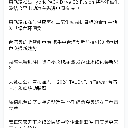
英飞凌推出HybridPACK Drive G2 Fusion 将矽和碳化
矽结合至电动汽车先进电源模块中
英飞凌加强与供应商在二氧化碳减排目标的合作并颁
发「绿色环保奖」
台湾奥的斯智能电梯 携手中台湾创新科技引领城市绿
色交通新趋势
减碳包装进驻国际净零永续展 激发企业永续包装新思
维
大数据公司宣布加入 「2024 TALENT, in Taiwan台湾
人才永续移动联盟」
泓德能源首度支持运动选手 林郁婷勇夺奥运女子拳击
金牌
宏正荣获天下永续公民奖中坚企业组亚军 再度勇夺天