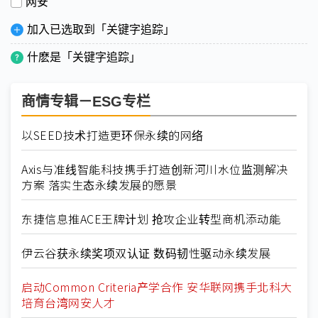
网安
加入已选取到「关键字追踪」
什麽是「关键字追踪」
商情专辑－ESG专栏
以SEED技术打造更环保永续的网络
Axis与准线智能科技携手打造创新河川水位监测解决
方案 落实生态永续发展的愿景
东捷信息推ACE王牌计划 抢攻企业转型商机添动能
伊云谷获永续奖项双认证 数码韧性驱动永续发展
启动Common Criteria产学合作 安华联网携手北科大
培育台湾网安人才