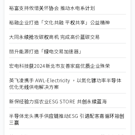
裕富支持攸惜关怀协会 推动水电系计划
裕融企业打造「文化共融 平权共享」公益精神
大同永续抢攻碳权商机 完成高价蓝碳交易
丽升能源打造「绿电交易加速器」
宏电科技获2024新北市友善家庭优质企业殊荣
英飞凌携手 AWL-Electricity ，以氮化镓功率半导体
优化无线供电解决方案
新保经验力挺农业ESG STORE 共创永续蓝海
半导体龙头携手供应链推动ESG 引进配客嘉循环箱创
三赢