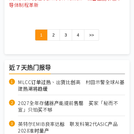
导体制程革新
1
2
3
4
>>
近７天热门报导
MLCC订单过热、出货比创高 村田示警全球AI基
建热潮将趋缓
2027全年存储器产能提前售罄 买家「秘而不
宣」只怕买不够
英特尔EMIB良率达标 联发科第2代ASIC产品
2028准时量产