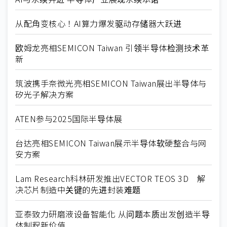
从配角变核心！AI算力爆发驱动存储器大跃进
欧姆龙亮相SEMICON Taiwan 引领半导体检测技术革
新
筑波携手奈微光亮相SEMICON Taiwan展出半导体与
矽光子解决方案
ATEN参与2025国际半导体展
台达亮相SEMICON Taiwan展示半导体软硬整合与网
安方案
Lam Research科林研发推出VECTOR TEOS 3D 解
决芯片制造中关键的先进封装难题
亚泰致力研磨液设备智能化 从问题本质出发创造半导
体制程新价值