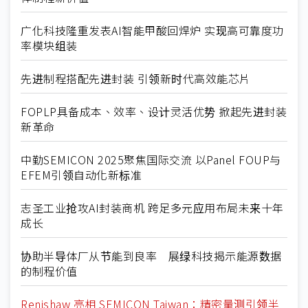
广化科技隆重发表AI智能甲酸回焊炉 实现高可靠度功
率模块组装
先进制程搭配先进封装 引领新时代高效能芯片
FOPLP具备成本、效率、设计灵活优势 掀起先进封装
新革命
中勤SEMICON 2025聚焦国际交流 以Panel FOUP与
EFEM引领自动化新标准
志圣工业抢攻AI封装商机 跨足多元应用布局未来十年
成长
协助半导体厂从节能到良率 展绿科技揭示能源数据
的制程价值
Renishaw 亮相 SEMICON Taiwan：精密量测引领半