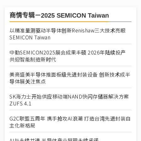
商情专辑－2025 SEMICON Taiwan
以精准量测驱动半导体创新Renishaw三大技术亮眼
SEMICON Taiwan
中勤SEMICON2025展会成果丰硕 2026年陆续投产
共迎智能制造新时代
美商盛美半导体推面板级先进封装设备 创新技术成半
导体展关注焦点
SK海力士开始供应移动端NAND快闪存储器解决方案
ZUFS 4.1
G2C联盟五周年 携手抢攻AI浪潮 打造台湾先进封装自
主化新格局
AI与永续并进 半导体产业展现永续承诺