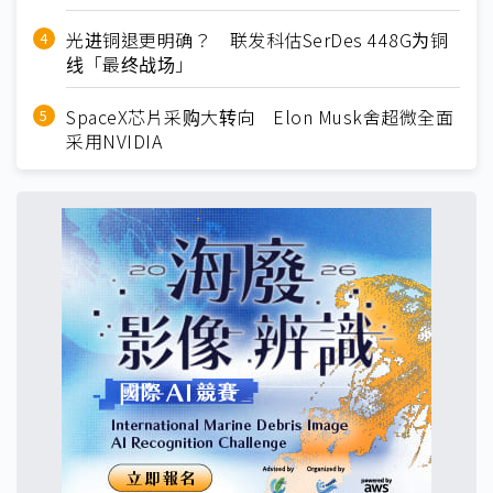
光进铜退更明确？ 联发科估SerDes 448G为铜
线「最终战场」
SpaceX芯片采购大转向 Elon Musk舍超微全面
采用NVIDIA