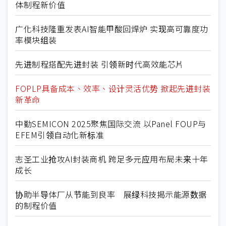
体制程新价值
广化科技隆重发表AI智能甲酸回焊炉 实现高可靠度功
率模块组装
先进制程搭配先进封装 引领新时代高效能芯片
FOPLP具备成本、效率、设计灵活优势 掀起先进封装
新革命
中勤SEMICON 2025聚焦国际交流 以Panel FOUP与
EFEM引领自动化新标准
志圣工业抢攻AI封装商机 跨足多元应用布局未来十年
成长
协助半导体厂从节能到良率 展绿科技揭示能源数据
的制程价值