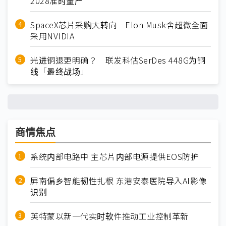
2028准时量产
SpaceX芯片采购大转向 Elon Musk舍超微全面
采用NVIDIA
光进铜退更明确？ 联发科估SerDes 448G为铜
线「最终战场」
商情焦点
系统内部电路中 主芯片内部电源提供EOS防护
屏南偏乡智能韧性扎根 东港安泰医院导入AI影像
识别
英特蒙以新一代实时软件推动工业控制革新