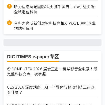
昕力信息跨足国防科技 携手美商Juxta引进尖端
全域定位科技
台科大育成新创虎智科技亮相AI WAVE 主打企业
地端AI商用
DIGITIMES e-paper专区
📦COMPUTEX 2026 展会直击：精华影音全收录！最
完整科技亮点一次掌握
CES 2026 深度观察｜AI、半导体与移动科技正在改
变什麽？