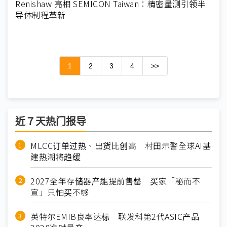
Renishaw 亮相 SEMICON Taiwan：精密量测引领半
导体制程革新
1
2
3
4
>>
近７天热门报导
MLCC订单过热、出货比创高 村田示警全球AI基
建热潮将趋缓
2027全年存储器产能提前售罄 买家「秘而不
宣」只怕买不够
英特尔EMIB良率达标 联发科第2代ASIC产品