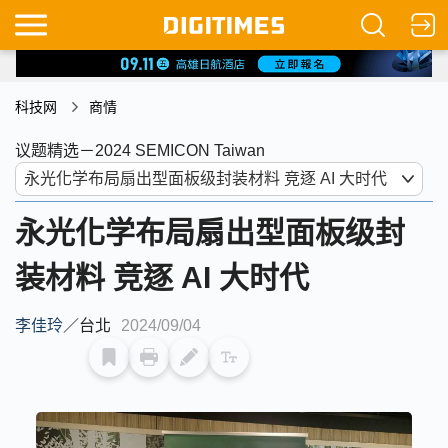
科技网
商情
议题精选－2024 SEMICON Taiwan
永光化学布局扇出型面板级封
装材料 竞逐 AI 大时代
李佳玲
／
台北
2024/09/04