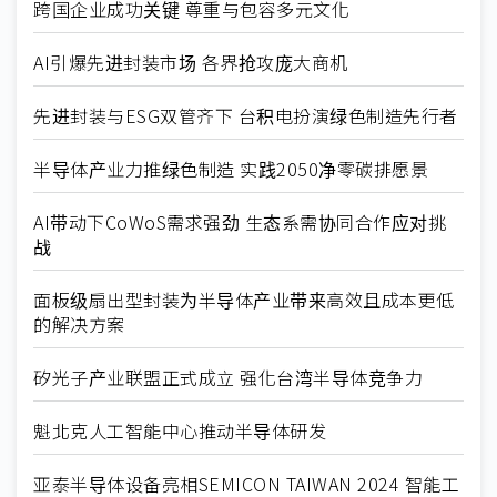
跨国企业成功关键 尊重与包容多元文化
AI引爆先进封装市场 各界抢攻庞大商机
先进封装与ESG双管齐下 台积电扮演绿色制造先行者
半导体产业力推绿色制造 实践2050净零碳排愿景
AI带动下CoWoS需求强劲 生态系需协同合作应对挑
战
面板级扇出型封装为半导体产业带来高效且成本更低
的解决方案
矽光子产业联盟正式成立 强化台湾半导体竞争力
魁北克人工智能中心推动半导体研发
亚泰半导体设备亮相SEMICON TAIWAN 2024 智能工