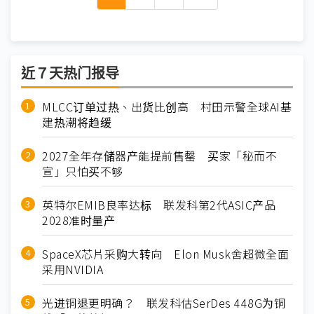
近７天热门报导
MLCC订单过热、出货比创高 村田示警全球AI基
建热潮将趋缓
2027全年存储器产能提前售罄 买家「秘而不
宣」只怕买不够
英特尔EMIB良率达标 联发科第2代ASIC产品
2028准时量产
SpaceX芯片采购大转向 Elon Musk舍超微全面
采用NVIDIA
光进铜退更明确？ 联发科估SerDes 448G为铜