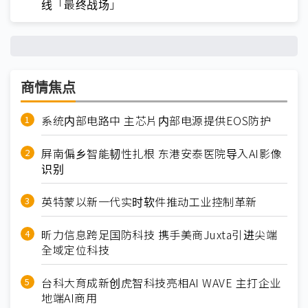
线「最终战场」
商情焦点
系统内部电路中 主芯片内部电源提供EOS防护
屏南偏乡智能韧性扎根 东港安泰医院导入AI影像
识别
英特蒙以新一代实时软件推动工业控制革新
昕力信息跨足国防科技 携手美商Juxta引进尖端
全域定位科技
台科大育成新创虎智科技亮相AI WAVE 主打企业
地端AI商用