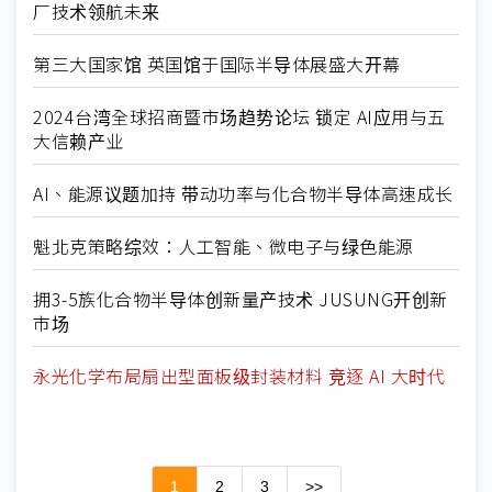
厂技术领航未来
第三大国家馆 英国馆于国际半导体展盛大开幕
2024台湾全球招商暨市场趋势论坛 锁定 AI应用与五
大信赖产业
AI、能源议题加持 带动功率与化合物半导体高速成长
魁北克策略综效：人工智能、微电子与绿色能源
拥3-5族化合物半导体创新量产技术 JUSUNG开创新
市场
永光化学布局扇出型面板级封装材料 竞逐 AI 大时代
1
2
3
>>