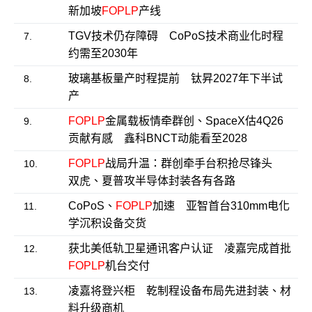
新加坡
FOPLP
产线
TGV技术仍存障碍 CoPoS技术商业化时程
7.
约需至2030年
玻璃基板量产时程提前 钛昇2027年下半试
8.
产
FOPLP
金属载板情牵群创、SpaceX估4Q26
9.
贡献有感 鑫科BNCT动能看至2028
FOPLP
战局升温：群创牵手台积抢尽锋头
10.
双虎、夏普攻半导体封装各有各路
CoPoS、
FOPLP
加速 亚智首台310mm电化
11.
学沉积设备交货
获北美低轨卫星通讯客户认证 凌嘉完成首批
12.
FOPLP
机台交付
凌嘉将登兴柜 乾制程设备布局先进封装、材
13.
料升级商机