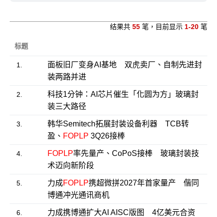
结果共
55
笔，目前显示
1-20
笔
标题
面板旧厂变身AI基地 双虎卖厂、自制先进封
1.
装两路并进
科技1分钟：AI芯片催生「化圆为方」玻璃封
2.
装三大路径
韩华Semitech拓展封装设备利器 TCB转
3.
盈、
FOPLP
3Q26接棒
FOPLP
率先量产、CoPoS接棒 玻璃封装技
4.
术迈向新阶段
力成
FOPLP
携超微拼2027年首家量产 偕同
5.
博通冲光通讯商机
力成携博通扩大AI AISC版图 4亿美元合资
6.