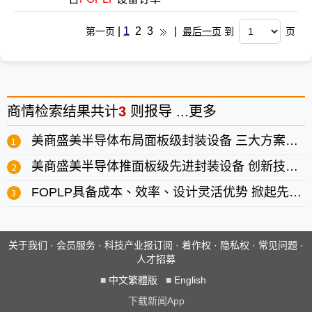
|
1
2
3
|
第一页
最后一页
到
页
商情
检索结果共计
3
则报导 ...
更多
美商盛美半导体布局面板级封装设备 三大方案助攻FOPLP量产
美商盛美半导体推面板级先进封装设备 创新技术成半导体展关注焦点
FOPLP具备成本、效率、设计灵活优势 掀起先进封装新革命
关于我们
·
会员服务
·
科技产业报订阅
·
着作权
·
隐私权
·
常见问题
·
人才招募
■
中文繁體版
■
English
下载新闻App