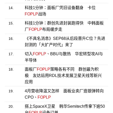
科技1分钟：面板厂凭旧设备翻身 卡位
14.
FOPLP
战场
科技1分钟：群创先进封装跑得快 中韩面板
15.
厂
FOPLP
布局缓步走
《不具名消息》SEP68从后段晋升C位？先进
16.
封测的「大扩产时代」来了
切入
FOPLP
、BBU与散热 华宏转型攻AI与
17.
半导体
面板厂
FOPLP
策略各有不同 群创最为积
18.
极 友达运用RDL技术发展卫星天线等新兴
应用
4月营收降温又怎样 面板业卖厂造银弹转向
19.
CPO、
FOPLP
搭上SpaceX卫星 韩华Semitech传拿下逾50
20.
台
FOPLP
设备订单