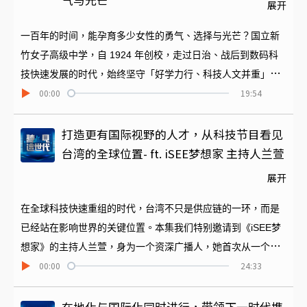
气与光芒
展开
一百年的时间，能孕育多少女性的勇气、选择与光芒？国立新
竹女子高级中学，自 1924 年创校，走过日治、战后到数码科
技快速发展的时代，始终坚守「好学力行、科技人文并重」的
00:00
19:54
校风，成为无数女性生命中的重要起点。本专题的第一集，我
们特别邀请新竹女中校长林桂凤，以及长年站在教育现场的林
桂玲老师、何志宏老师，一起回顾竹女百年的教育故事。透过
打造更有国际视野的人才，从科技节目看见
他们的努力，不仅找到了日治时期第一任校长的后人与珍贵照
台湾的全球位置- ft. iSEE梦想家 主持人兰萱
片记录，还寻访了许多老校友，为校史增加许多珍贵的口述历
展开
史。每一时代的竹女师生，都写下许多精采篇章，也将成为接
下来每一集要与大家分享的好听故事。
在全球科技快速重组的时代，台湾不只是供应链的一环，而是
已经站在影响世界的关键位置。本集我们特别邀请到《iSEE梦
想家》的主持人兰萱，身为一个资深广播人，她首次从一个
00:00
24:33
「科技节目」的视角，看见世界正在发生什麽样的改变？台湾
的人才又如何被世界发现？以及科技如何启发这个时代新的视
野与思维。她的《iSEE梦想家》节目，也带领大家超越冷冰冰