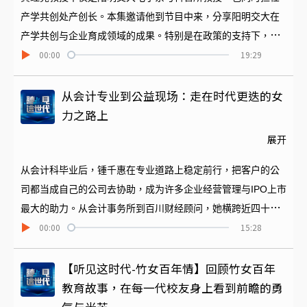
同样对企业员工传达的信念。
产学共创处产创长。本集邀请他到节目中来，分享阳明交大在
产学共创与企业育成领域的成果。特别是在政策的支持下，今
00:00
19:29
年将启动「NYCU 50」计划，目标是孵育50家新创企业，也让
学生在就学期间将研究有机会推向商业化。他指出透过这些计
划和育成，让学生有够多的选择，才能成为驱动台湾进步的新
从会计专业到公益现场：走在时代更迭的女
时代力量。面对AI来临，下一时代可以有哪些因应之法，一起
力之路上
来听产创长更多分析与探讨。
展开
从会计科毕业后，锺千惠在专业道路上稳定前行，把客户的公
司都当成自己的公司去协助，成为许多企业经营管理与IPO上市
最大的助力。从会计事务所到百川财经顾问，她横跨近四十年
00:00
15:28
的职涯历程，陪伴了许多企业时代交替。后来再打造支持女性
彼此扶持的平台，锺千惠用温柔而坚定的方式，回应时代对女
性的多重期待。这不只是一段个人的成功故事，更是一场关于
【听见这时代-竹女百年情】回顾竹女百年
女力如何在时代变迁中累积、传承与扩散的对话。
教育故事，在每一代校友身上看到前瞻的勇