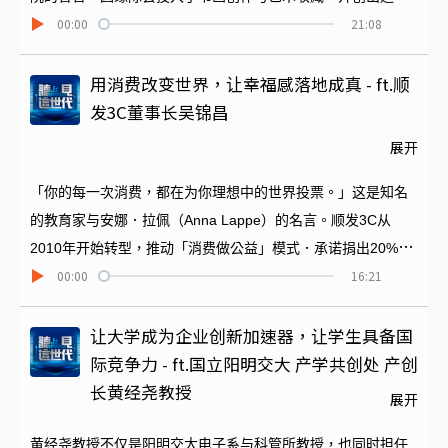
00:00
21:08
不同的第二人生跑道。这一集「听见这时代-竹女百年情」，就
为您邀请到这位艺术家，来谈谈她在高中时期美术课的陶冶，
以及后来在人生中的自我修习之路。
用消费改变世界，让幸福感落地成真 - ft.顺
发3C董事长吴锦昌
展开
「你的每一次消费，都在为你理想中的世界投票。」这是知名
的教育家与安娜．拉佩（Anna Lappe）的名言。顺发3C从
2010年开始转型，推动「消费做公益」模式．承诺捐出20%净
00:00
16:21
利，做为公益用途。如今已累积捐赠超过两亿元。除了教育部
专户的贫困生，顺发3C也与高雄的国立科工馆合作，以「科学
小树苗」专案，扶助偏乡及弱势学童到科工馆学习。这些公益
让大学成为企业创新加速器，让学生具备国
移动，都是将消费者对顺发3C做的选择与消费，再扩大影响，
际竞争力 - ft.国立阳明交大 产学共创处 产创
让每一位顾客知道自己付出的价值与资源可以极大化，不仅仅
长黄经尧教授
展开
是购物，也是为下一代的理想世界加强基础。本集为您邀请到
顺发3C的吴锦昌董事长，请他来谈这样公益转型的理念，以及
黄经尧教授不仅是阳明交大电子系与科管所教授，也同时担任