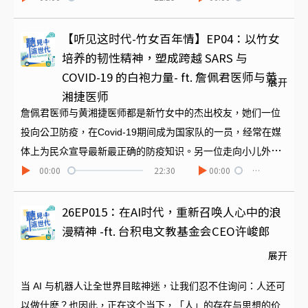
享如何透过最新智能科技来落实城市治理，同时也畅谈对新竹
各方面市政的进一步规划与展望。======节目制作｜陈冬菱
【听见这时代-竹女百年情】EP04：以竹女
培养的韧性精神，塑成跨越 SARS 与
COVID-19 的白袍力量- ft. 詹佩君医师与黄
展开
湘捷医师
詹佩君医师与黄湘捷医师都是新竹女中的杰出校友，她们一位
投向公卫防疫，在Covid-19期间成为国家队的一员，经常在媒
体上为民众宣导最新最正确的防疫知识。另一位走向小儿外
00:00
22:30
00:00
…
科，在面对父母的焦虑时给予他们最大的稳定支持。两位医师
兼具理性与感性，从竹女的全人教育中获得丰富的养分。在她
们的回忆中，学校不仅重视每一科的授课，也教会她们「如何
26EP015：在AI时代，重新召唤人心中的浪
先成为一个人」这是一场结合人文素养、公共责任与女性领导
漫精神 -ft. 台积电文教基金会CEO许峻郎
力的对谈，两位医师在体制框架中找到自我价值，用温暖的沟
展开
通连接社会。想知道她们将给予学妹们什麽样的建议？一起来
听本集的精采对谈。
当 AI 与机器人让全世界目眩神迷，让我们忍不住询问：人还可
以做什麽？也因此，正在这个当下，「人」的存在与思想的价