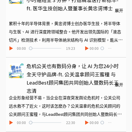
小时缩短至 3 分钟，打造精准医疗新标竿-
级的关键力量。谢博士在节目中强调「专注」与「执着」是成
ft. 医华生技创始人暨董事长黄忠谔博士
展开
功的核心。她也始终提倡撕掉「Lady CEO」标签，主张在受教
育机会平等的当下，应以实力而非性别定义价值。最后，她以
累积十年的半导体背景，黄忠谔博士创办医华生技，将半导体
「不要急着吃棉花糖」勉励青年学子，为他们指出硕班毕业之
与生医、AI 进行深度跨领域整合。他开发出领先国际的「液态
后，一条值得挑战的人生进阶升级之路。一起来听董事长明快
切片」检测技术，利用半导体纳米结构与 AI 识别模型，能从
00:00
19:23
00:00
…
又睿智的分享，这不仅是竹女校友，也是一个高科技业前辈的
100 亿颗血细胞中捕捉极少量的循环肿瘤细胞（CTC），并将
深度恳切提醒。
人工检测所需的 8 小时大幅缩短至 3 分钟。不但是非侵入式技
术，还能协助诊断早期肺癌、预警卵巢癌复发。这些生医技术
危机公关也有数码分身，让 AI 为您24小时
都是跨领域的高密度知识累积，也是台湾现阶段的最大整合优
全天守护品牌-ft. 公关温拿顾问王蜜穜 与
势。本集为您邀请到黄博士来分享这些先进技术，以及管理缺
LeadBest顾问集团共同创始人暨数码长王
展开
少共通语言的各部门专家，如何让他们成功沟通合作，共创新
志清
的突破。
企业形象经营不易，当企业在深夜突发舆论危机时，公关公司
远水救不了近火，这时该怎麽办？公关温拿的危机公关顾问的
公关顾问王蜜穜，与LeadBest顾问集团共同创始人暨数码长王
00:00
22:30
00:00
…
志清，开发了一套可以第一时间协助雇主的AI 分身系统。它能
第一时间提供法律判断、财务评估与「共情声明」建议，并且