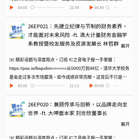
00:00
21:09
00:00
…
对环境都是负担。为此叶德伟创办了配客嘉PackAge+，提供可
以重复使用的环保包材，与各零售代理合作。不仅如此，他发
现科技产业ＢtoＢ的物流运送量比网购代理更加惊人，而且为
26EP021：先建立纪律与节制的财务素养，
了与国际接轨，更亟需要各种减碳解方。配客嘉PackAge+在此
才能面对未来风险 -ft. 清大计量财务金融学
时正好能够提供符合ESG刚需的方案，陆续展开与台积电、联
系教授暨校友服务及资源发展长 林哲群
展开
电、光宝科技等企业的合作。本集为您访问德伟，请他详谈这
个充满可能性的新创绿色企业。 拜访配客嘉PackAge+网站：
✉️ 精彩话题与深度观点，订阅 IC之音电子报一手掌握：
https://package-plus.com/ ======节目制作｜陈冬菱
https://pse.is/8wpx6m======从5000万到48亿，清华大学校务
基金走过多次市场震荡，如今成绩非常亮眼。这背后不只是投
00:00
21:13
00:00
…
资策略，更是一套可以被学习的「长赢思维」。本集就为您请
到清大计量财务金融学系教授暨校友服务及资源发展长 林哲群
教授，请他谈谈校务团队在经历许多次国际金融震荡之后，仍
26EP020：兼顾传承与创新，以品牌走向全
能有杰出表现的关键因素。以及他为学生建立的风险控管与财
世界 -ft. 大呷面本家 刘世欣董事长
务纪律、金融素养的教育绝佳示范。 ======节目制作｜陈冬
展开
菱
✉️ 精彩话题与深度观点，订阅 IC之音电子报一手掌握：