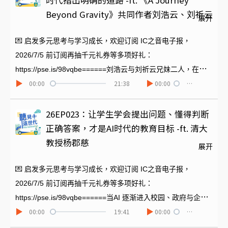
时代指出明确的道路 -ft. 《A Journey
音乐会【演出者】女高音｜陈霈芬男高音｜王皓光无与伦比女
Beyond Gravity》共同作者刘浩云、刘祈云
展开
声合唱团指挥｜卓邵仲豪 钢琴｜曾伟伦国立清华大学附设小学
合唱团指挥｜林立君 钢琴｜罗子齐国立台湾海洋大学海韵合唱
💌 启发多元思考与学习成长，欢迎订阅 IC之音电子报，
团指挥｜林启舜 钢琴｜曾伟伦【音乐会信息】时间｜2026年8
2026/7/5 前订阅再抽千元礼券等多项好礼：
月23日（日）14:30票价｜400/600/800/1000优惠｜无与伦比
https://pse.is/98vqbe======刘浩云与刘祈云兄妹二人，在高
00:00
21:38
00:00
…
之友8折、身障人士5折售票｜OPENTIX两厅院文化生活地点｜
中时期进行了一个超大规模的专题计划：采访太空人与太空专
新竹市文化局演艺厅音乐厅（新竹市北区东大路二段17号）购
家，将访谈汇整出版。这个计划进行了三年，他们访问到NASA
票连结｜
台湾出生太空人林琪儿在内的十位太空人与太空研究者，最终
26EP023：让学生学会提出问题、懂得判断
https://www.opentix.life/event/2064586820053389313======
出版了《A Journey Beyond Gravity: Powerful Interviews With
正确答案，才是AI时代的教育目标 -ft. 清大
节目制作｜陈冬菱
Space Legends And Astronauts That Will Transform Your
教授杨郡慈
展开
Perspective》。本集为您邀请浩云到现场，并与祈云线上连
线，为大家谈谈这个计划的始末，以及心向太空充满梦想的专
💌 启发多元思考与学习成长，欢迎订阅 IC之音电子报，
家们，带给他们的启发。======节目制作｜陈冬菱
2026/7/5 前订阅再抽千元礼券等多项好礼：
https://pse.is/98vqbe======当AI 逐渐进入校园、政府与企
00:00
19:41
00:00
…
业，我们该如何培养下一个时代所需要的能力？地方政府又该
如何透过教育布局未来？本集《听见这时代》邀请到前新竹县