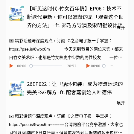
教育局长、现任清华大学兼任助理教授杨郡慈，与我们一起探
【听见这时代-竹女百年情】EP06：技术不
讨 AI 教育、人才培育以及未来城市治理的重要课题。她也带来
断迭代更新，你可以准备的是「观看这个世
第一线教育专业人士在导入 AI 评估的各种未来可能性。
界的方法」- ft. 郑乃方导演及宋明锟设计师
展开
======节目制作｜陈冬菱
✉️ 精彩话题与深度观点，订阅 IC之音电子报一手掌握：
https://pse.is/8wpx6m======今天来到节目的两位来宾，都来
自竹女美术班，也都是竹女校史中少数的男性校友——一位用
00:00
28:52
00:00
…
电影记录时代，一位用设计转译科技。 导演郑乃方，透过影像
回望历史与青春；设计师宋明锟，则在AI与高科技产业快速变
动的时代里，让艰深科技被更多人理解。 他们的创作，看似不
26EP022：让「循环包装」成为物流运送的
同，却都在回答同一个问题：在快速变动的时代，人如何留下
完美ESG解方 -ft. 配客嘉创始人叶德伟
真正被看见的价值？今天，就让我们一起走进竹女美术班的记
展开
忆与养成，也听见两位艺术创作者如何回应这个时代。 ======
节目制作｜陈冬菱
✉️ 精彩话题与深度观点，订阅 IC之音电子报一手掌握：
https://pse.is/8wpx6m======台湾网购平台竞争激烈，大家也
习惯以网购解决日常所需。但是每次货到后拆装的多重包材，