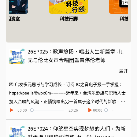
路克相谈室
科技行脚
科技听I
26EP025：歌声悠扬，唱出人生新篇章 -ft.
无与伦比女声合唱团暨曾伟伦老师
展开
💌 启发多元思考与学习成长，订阅 IC之音电子报一手掌握：
https://pse.is/8wpx6m======近年来，台湾乐龄族与职场人士
投入合唱的风潮，正悄悄唱出另一首属于这个时代的新歌。本
00:00
20:26
00:00
…
集《听见这时代》，邀请无与伦比女声合唱团曾伟伦老师以及
团员傅子真、杨淑如、罗曼菁、罗智能、杨兰娥，分享创团故
事与她们如何在人生不同阶段，透过歌声找到新的自己，也让
26EP024：仰望星空实现梦想的人们，为新
我们听见，科技时代最动人的人情温度。 歌声交辉．无与伦比