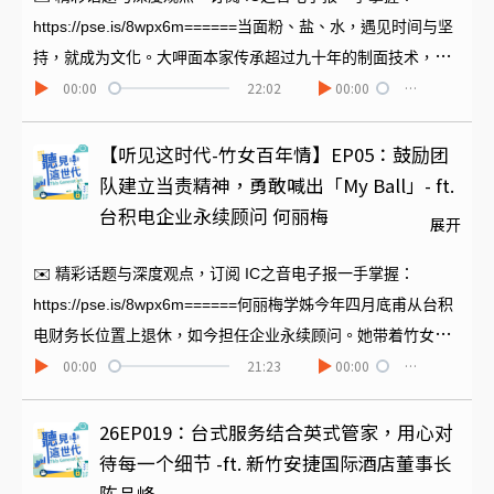
https://pse.is/8wpx6m======当面粉、盐、水，遇见时间与坚
持，就成为文化。大呷面本家传承超过九十年的制面技术，由
00:00
22:02
00:00
…
第三代刘世欣董事长开创出品牌之路。本集我们邀请到刘董事
长，带领我们一起看见一个传统产业，如何在转型与创新中，
走出属于台湾的品牌之路。同时他还引入ISO工厂管理标准，再
【听见这时代-竹女百年情】EP05：鼓励团
与在地小农结合，开创出特殊商品，共创青农不一样的未来。
队建立当责精神，勇敢喊出「My Ball」- ft.
======节目制作｜陈冬菱
台积电企业永续顾问 何丽梅
展开
✉️ 精彩话题与深度观点，订阅 IC之音电子报一手掌握：
https://pse.is/8wpx6m======何丽梅学姊今年四月底甫从台积
电财务长位置上退休，如今担任企业永续顾问。她带着竹女给
00:00
21:23
00:00
…
予的均衡教育底蕴和勇于担责的领导力，多年来在职场上有着
亮眼的成绩。本集为您邀请她来分享校园生活回忆，以及在排
球校队期间她领悟的「My Ball」精神，如何转化成职场中鼓励
26EP019：台式服务结合英式管家，用心对
同仁勇于承担的当责力。同时何丽梅学姐也精准地指出在 AI 时
待每一个细节 -ft. 新竹安捷国际酒店董事长
代，这些工具的优点该如何善用；以及她精准洞察到女性拥有