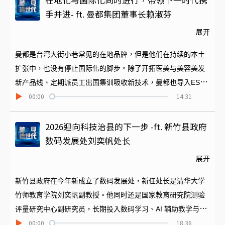
在地化与国际化同时进行，带领下一时代携
的技术，看见科技如何成为世界与人才的关键选择。收听更多
手并进- ft. 曼都集团董事长赖淑芬
《iSEE梦想家》：
展开
https://www.youtube.com/@iSEEdreamer333
曼都是台湾大街小巷常见的在地品牌，但是他们在持续的本土
扩张中，也没有停止国际化的脚步。除了开拓医美与美容美发
新产品线、定期派员工出国集训吸收新技术，曼都也导入ESG
00:00
14:31
与企业社会责任等国际最新的经营管理概念，让员工参与各种
社会回馈活动，提升同仁向心力。也因此在许多曼都的分店，
如今都由母女档或父子档共同经营，显见在公司内部也持续完
2026迎向科技治县的下一步 -ft. 新竹县政府
成时代传承。本集再度为您邀请到曼都集团董事长赖淑芬，她
数码发展处刘奕帆处长
以企业二代身份接手曼都，而这个集团如今正在不同的领域更
展开
加活跃中。
新竹县政府在今年新成立了数码发展处，新任处长是清华大学
竹师教育学院刘奕帆副教授。他同时还是国家教育研究院测验
评量研究中心副研究员，长期投入数码学习、AI 辅助教学与大
00:00
18:36
型系统规划研究，近年更专注于 AI 辅助学习与实务落地。本集