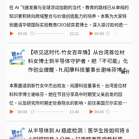
在 AI 飞速发展与全球流动加剧的当代，教育的路线已从单纯的
知识累积转向跨域整合与价值创造能力的培养。本集为大家特
别邀请华顿国际实验教育CEO邱奕君博士，深入探讨如何透过
00:00
22:21
00:00
…
批判性思维与专案式学习（PBL），引导学生在当代的信息洪
流中学会精准提问与深度判断。真正的国际人才只要优异语言
能力就够了吗？如何让孩子理解多元文化并养成解决真实问题
【听见这时代-竹女百年情】从台湾首位材
的能力？又如何引导他们自主学习，在学校就学得跨领域和有
料女博士到半导体守护者，把「不可能」化
纪律的终身学习能力？一起来听邱博士丰富经验的分享，以及
作创业提醒 - ft.闳康科技董事长谢咏芬博士
展开
他对于未来教育理念的清晰见解。华顿教育粉专：
https://www.facebook.com/waldeneducation
本集邀请到新竹女中杰出校友、闳康科技董事长、台湾首位材
料科学博士谢咏芬。她在节目分享高中时期受父亲启发的回
忆，以及研究所时期史钦泰院长的影响。前往美国贝尔实验室
00:00
23:45
00:00
…
接受国际专业研究洗礼之后，再迎来联电时期的职涯高薪巅
峰。在大家开始安逸接受半导体产业蓬勃发展回馈的丰盛果实
时，她想起了当年史钦泰院长的社会贡献之问，毅然创立闳康
从半导体到 AI 癌症检测：医华生技如何将 8
科技，长期服务台积电与辉达等大厂，成为推动半导体产业升