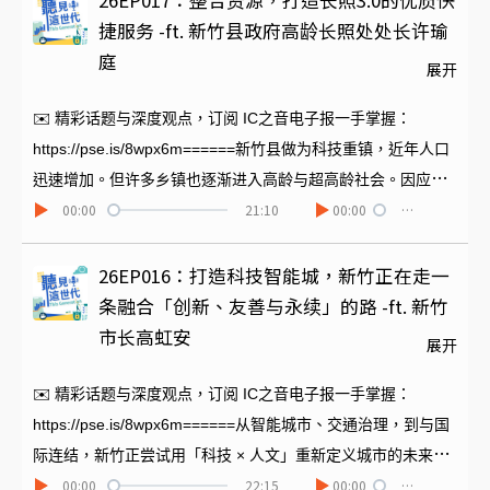
26EP017：整合资源，打造长照3.0的优质快
（114～118年）」，显示对其重视。新竹县教育局并在今年
捷服务 -ft. 新竹县政府高龄长照处处长许瑜
5/23举办2026 亲职教育论坛--新竹场，与彩虹爱家协会邀请专
庭
展开
家学者，为老师与家长做好准备与练习。本集先邀请三位来宾
从辅导单位与政府角度来分享SEL的重要性，以及我们可以为
✉️ 精彩话题与深度观点，订阅 IC之音电子报一手掌握：
新时代的孩子所做的准备。【新竹场】📅 时间：5/23 (六)
https://pse.is/8wpx6m======新竹县做为科技重镇，近年人口
09:00-16:00📍 地点：新竹县政府大礼堂🔗 报名网址：
迅速增加。但许多乡镇也逐渐进入高龄与超高龄社会。因应这
00:00
21:10
00:00
…
https://reurl.cc/7Eeak9
样的人口老化，新竹县政府于今年元旦起，成立高龄长照处，
整合卫生局与社会处资源，打造在地安老、友善长者的生活环
境。本集我们邀请到新竹县政府高龄长照处许瑜庭处长，分享
26EP016：打造科技智能城，新竹正在走一
长照理念、政策落地，以及每个人都能理解并运用的长照知
条融合「创新、友善与永续」的路 -ft. 新竹
识，并谈谈科技、数码化、云端与大数据如何协助提升长照服
市长高虹安
展开
务。
✉️ 精彩话题与深度观点，订阅 IC之音电子报一手掌握：
https://pse.is/8wpx6m======从智能城市、交通治理，到与国
际连结，新竹正尝试用「科技 × 人文」重新定义城市的未来。
00:00
22:15
00:00
…
本集《听见这时代》，为您邀请到新竹市长高虹安。请她来分