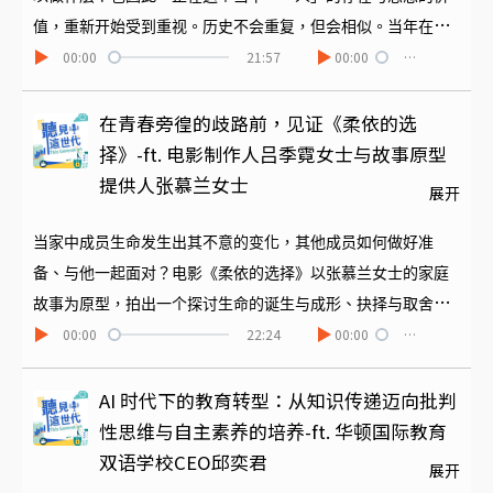
值，重新开始受到重视。历史不会重复，但会相似。当年在工
00:00
21:57
00:00
…
业革命开始影响欧洲社会的时候，德国也掀起了另一风潮，诉
求向内探询灵魂，向外共鸣自然的哲思风潮，「德国浪漫主
义」时代于是来临。因此台积心筑艺术季，今年便以「召唤浪
在青春旁徨的歧路前，见证《柔依的选
漫」为主轴，举办系列讲座、音乐会与经典传承的表演舞台。
择》-ft. 电影制作人吕季霓女士与故事原型
从浪漫主义的精神出发，希望引动我们跨时代的再一次提问：
提供人张慕兰女士
展开
人与自己的关系、以及人与这个世界的关系。一起来听本集主
持人和CEO如何从中剧聊到格林童话，还有经典布拉姆斯和新
当家中成员生命发生出其不意的变化，其他成员如何做好准
时代布袋戏。
备、与他一起面对？电影《柔依的选择》以张慕兰女士的家庭
故事为原型，拍出一个探讨生命的诞生与成形、抉择与取舍的
00:00
22:24
00:00
…
故事。本集《听见这时代》，带您听见不同时代的选择。《柔
依的选择》 官方预告：电影包场特映，请洽：以马内利资源服
务事工（ERS）官网：https://erservice.me/FB粉专：
AI 时代下的教育转型：从知识传递迈向批判
https://www.facebook.com/ERStaiwan/======节目制作｜陈冬
性思维与自主素养的培养-ft. 华顿国际教育
菱
双语学校CEO邱奕君
展开