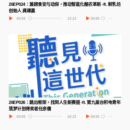
26EP024：兼顾食安与动保，推动智能化酪农革新 -ft. 鲜乳坊
创始人 龚建嘉
00:00
23:23
00:00
…
26EP026：跳出框架，找到人生新赛道 -ft. 第九届台积电青年
筑梦计划得奖者任彦儒
00:00
16:25
00:00
…