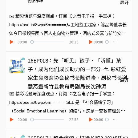
陈品峰
展开
的五大核心特质， 是 AI 无法取代的。一起来收听本集，看见她
如何从校园走向世界，持续发挥她的影响力。 ======节目制作
✉️ 精彩话题与深度观点，订阅 IC之音电子报一手掌握：
｜陈冬菱
https://pse.is/8wpx6m======从工地监工起家，陈品峰董事长
如今已带领集团五百人走向物业管理、酒店式公寓与新竹安捷
00:00
20:15
00:00
…
国际酒店的多角化经营。他同时也与英国管家协会签约，希望
结合台式服务与英式管家的不同优点，为住客提供更贴心更个
人化的特色服务。本集就为您请到陈董事长，请他来谈谈多年
26EP018：先「听见」孩子、「听懂」孩
来台湾住户与住客对于物业管理与服务的需求如何转型，以及
子，成为他们成长助力的一部分 -ft. 彩虹爱
安捷如何设计不同的主题风格，以满足客户的新世纪多元需
家生命教育协会秘书长陈进隆、副秘书长谢
展开
求。======节目制作｜陈冬菱
慧燕暨新竹县教育局副局长沈静涛
✉️ 精彩话题与深度观点，订阅 IC之音电子报一手掌握：
https://pse.is/8wpx6m======SEL 是 「社会情绪学习」
（Social Emotional Learning）的缩写。这是一套教育理念与
00:00
22:53
00:00
…
架构，核心在于帮助学生（及成人）理解并管理情绪、发展同
理心、建立正向人际关系，并做出负责任的决定。我国教育部
在 2025 年2 月公布「社会情绪学习中长程计划第一期五年计划