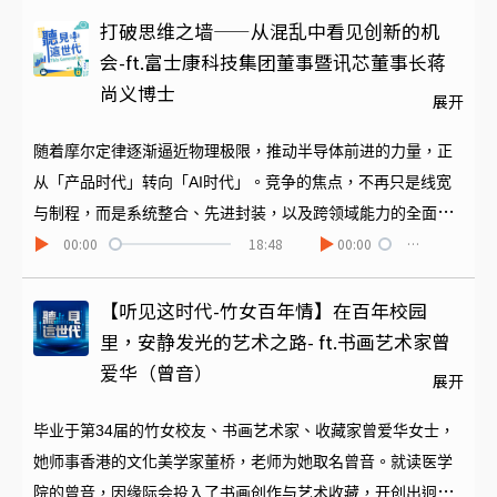
扮演稳定情绪与拆解问题的救火队，让专业服务不再受时空限
打破思维之墙——从混乱中看见创新的机
制。但是公关是一种讲求复杂细腻处理的「对人的学问」，AI
会-ft.富士康科技集团董事暨讯芯董事长蒋
设计也是高度科技专业，两种专业想串联发展出1+1大于2的成
尚义博士
展开
果，这样的开发经历过什麽样的历程？这场跨领域的对话，创
造出什麽样的新营收模式与品牌高度？一起来听本集两位来宾
随着摩尔定律逐渐逼近物理极限，推动半导体前进的力量，正
的精采分享。
从「产品时代」转向「AI时代」。竞争的焦点，不再只是线宽
与制程，而是系统整合、先进封装，以及跨领域能力的全面升
00:00
18:48
00:00
…
级。本集为大家邀请到见证台湾半导体关键发展的重要推手—
蒋尚义博士，现任富士康科技集团董事暨讯芯董事长。从产业
最前线出发，他将带我们思考一个核心问题：当技术典范转
【听见这时代-竹女百年情】在百年校园
移，教育如何跟上？人才又该如何培养？本集节目将以「产业
里，安静发光的艺术之路- ft.书画艺术家曾
教育」为主轴，深入探讨技术整合、封装革命、矽光子，以及
爱华（曾音）
展开
AI 浪潮下的新时代人才培育方向。
毕业于第34届的竹女校友、书画艺术家、收藏家曾爱华女士，
她师事香港的文化美学家董桥，老师为她取名曾音。就读医学
院的曾音，因缘际会投入了书画创作与艺术收藏，开创出迥然