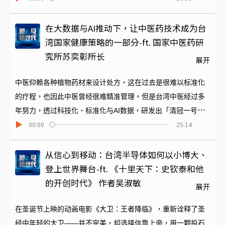
我们要请刘处长一起谈谈，如何善用 AI 与大数据，协助县长在
新的一年擘划施政计划。处长在访问中提到「城市守护之
在大数据与AI推动下，让中医药技术成为台
眼」、AI管家、防诈以及长照，都可以透过数码治理，让新竹
湾国家健康策略的一部分-ft. 国家中医药研
县民生活更便利，更能成功实现科技治县。在新的一年，让我
究所苏奕彰所长
展开
们一起看见在地不一样的新计划，一起用科技实践守护乡亲、
连结时代、接轨世界。
中医仰赖各种植物药材来设计处方，这在过去是很难以标准化
的疗程，也因此中医曾经很难精准管理。但是台湾中医经过多
年努力，透过科技化、标准化与AI数据，研发出「清冠一号」
00:00
25:14
「清冠二号」这样的有效处方。甚至透过外交支持全球疫情，
证明台湾中药的疗效远胜当时的各种西药，并打响了「Taiwan
Can Help」之名。如今国家中医药研究所正积极引进各种高科
从信心到移动：台湾半导体如何以小博大、
技技术与国际视野，重新定义未来健康趋势。本集为您邀请到
登上世界舞台-ft. 《十里天下：史钦泰和他
苏奕彰所长，请他来分享这一段研发之旅，也期待台湾在2026
的开创时代》 作者吴淑敏
展开
生医新时代，持续用创新守护世界与国人的健康。 ======节目
制作｜陈冬菱、温雅芳
在圣诞节上映的动画电影《大卫：王者降临》，重新诠释了圣
经中年轻的大卫——并不完美，却选择信靠上帝，用一颗投石