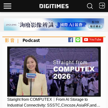
影 音
Podcast
|
Staright from COMPUTEX｜From AI Storage to
Industrial Connectivity: SSSTC,Cincoze,AsiaRF,and