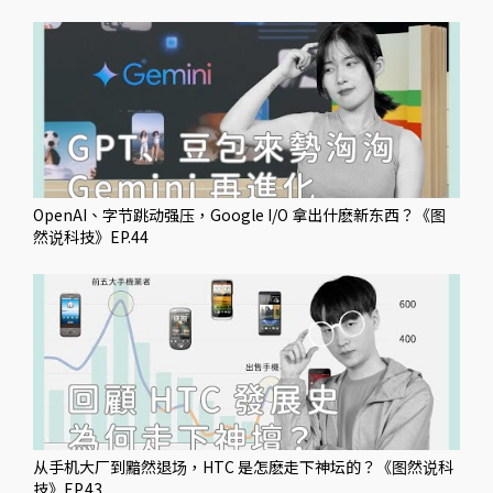
OpenAI、字节跳动强压，Google I/O 拿出什麽新东西？《图
然说科技》EP.44
从手机大厂到黯然退场，HTC 是怎麽走下神坛的？《图然说科
技》EP.43