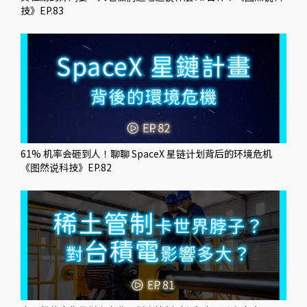
技》EP.83
61% 机率会砸到人！聊聊 SpaceX 星链计划背后的环境危机
《图然说科技》EP.82