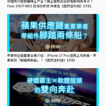
中国凭什麽称霸稀土产业？稀土管制对台积电影响有多大？
Feat. DIGITIMES 资深分析师 林俊吉《图然说科技》EP.81
苹果供应链重要业者介绍：iPhone 17 Pro 刚用上均热板，苹
果就玩「脚踏两条船」？《图然说科技》EP.80