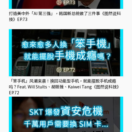
打造美中外「AI 第三强」，韩国新总统做了三件事《图然说科
技》EP.73
「笨手机」风潮来袭！换回功能型手机，就能摆脱手机成瘾
吗？Feat. Will Stults、胡筱薇、Kaiwei Tang《图然说科技》
EP.72