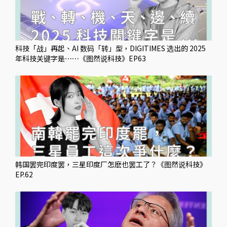
科技「战」再起、AI 数码「转」型，DIGITIMES 选出的 2025
年科技关键字是⋯⋯《图然说科技》EP63
韩国罢完印度罢，三星印度厂怎麽也罢工了？《图然说科技》
EP.62