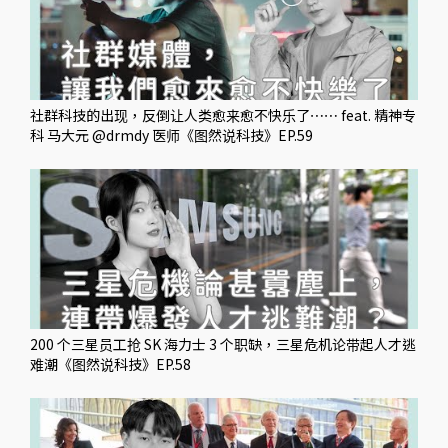
社群科技的出现，反倒让人类愈来愈不快乐了⋯⋯ feat. 精神专
科 马大元 @drmdy 医师《图然说科技》EP.59
200 个三星员工抢 SK 海力士 3 个职缺，三星危机论带起人才逃
难潮《图然说科技》EP.58