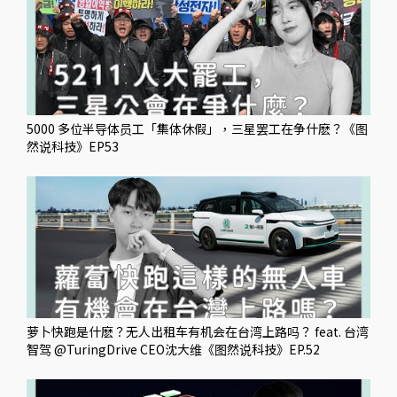
5000 多位半导体员工「集体休假」，三星罢工在争什麽？《图
然说科技》EP53
萝卜快跑是什麽？无人出租车有机会在台湾上路吗？ feat. 台湾
智驾 @TuringDrive CEO沈大维《图然说科技》EP.52