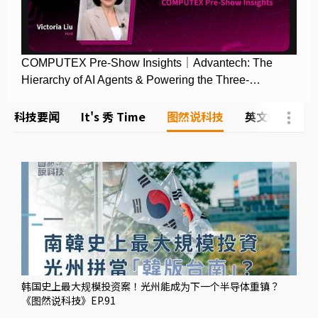
COMPUTEX Pre-Show Insights｜Advantech: The
Hierarchy of AI Agents & Powering the Three-
Computer Stack
科技要闻
It's 秀 Time
图然说科技
英文网
科技
韩国史上最大规模投资案！光州能成为下一个半导体重镇？
《图然说科技》EP.91