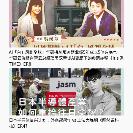
AI「台」风刮全球！华硕拼AI服务器业绩5年成长5倍有底气，
华硕云端暨台智云总经理吴汉章谈AI变局下的典范转移《It's 秀
TIME》EP.8
日本半导体复兴计划：外商帮帮忙 vs 土法大炼钢《图然说科
技》EP.47