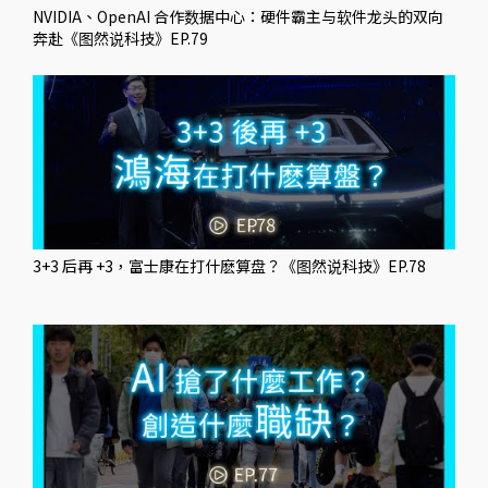
NVIDIA、OpenAI 合作数据中心：硬件霸主与软件龙头的双向
奔赴《图然说科技》EP.79
3+3 后再 +3，富士康在打什麽算盘？《图然说科技》EP.78