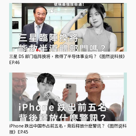
三星 DS 部门临阵换将，救得了半导体事业吗？《图然说科技》
EP.46
iPhone 跌出中国市占前五名，背后释放什麽警讯？《图然说科
技》EP.45