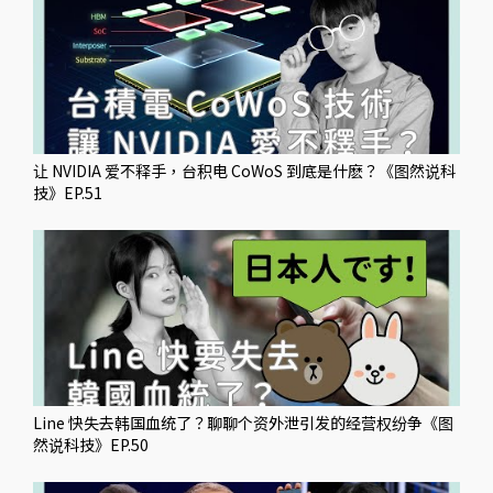
让 NVIDIA 爱不释手，台积电 CoWoS 到底是什麽？《图然说科
技》EP.51
Line 快失去韩国血统了？聊聊个资外泄引发的经营权纷争《图
然说科技》EP.50