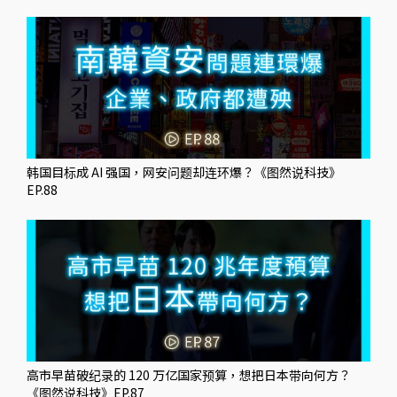
韩国目标成 AI 强国，网安问题却连环爆？《图然说科技》
EP.88
高市早苗破纪录的 120 万亿国家预算，想把日本带向何方？
《图然说科技》EP.87