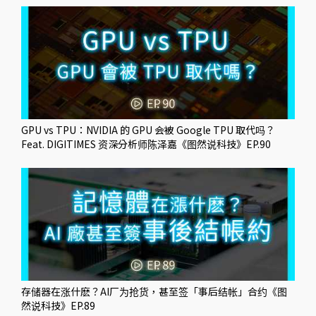
GPU vs TPU：NVIDIA 的 GPU 会被 Google TPU 取代吗？
Feat. DIGITIMES 资深分析师陈泽嘉《图然说科技》EP.90
存储器在涨什麽？AI厂为抢货，甚至签「事后结帐」合约《图
然说科技》EP.89