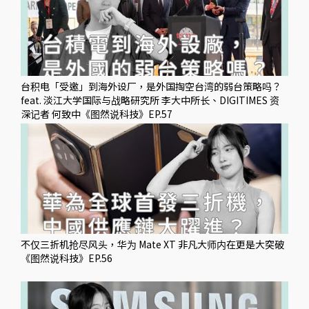
台积电「受邀」到海外设厂，是外国掏空台湾的弱台策略吗？
feat. 淡江大学国际与战略研究所 李大中所长、DIGITIMES 资
深记者 何致中《图然说科技》EP.57
不仅三折机抢尽风头，华为 Mate XT 非凡大师内在更是大突破
《图然说科技》EP.56