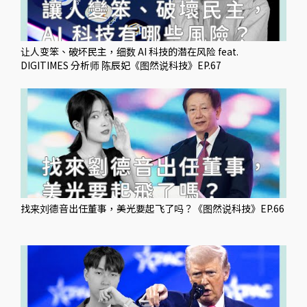
让人变笨、破坏民主，细数 AI 科技的潜在风险 feat.
DIGITIMES 分析师 陈辰妃《图然说科技》EP.67
找来刘德音出任董事，美光要起飞了吗？《图然说科技》EP.66