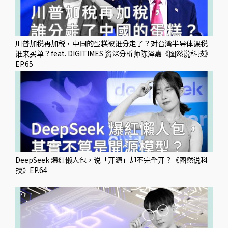
川普加税再加税，中国的蛋糕被谁分走了？对台湾半导体课税
谁来买单？feat. DIGITIMES 资深分析师陈泽嘉《图然说科技》
EP.65
DeepSeek 爆红懒人包，说「开源」却不完全开？《图然说科
技》EP.64