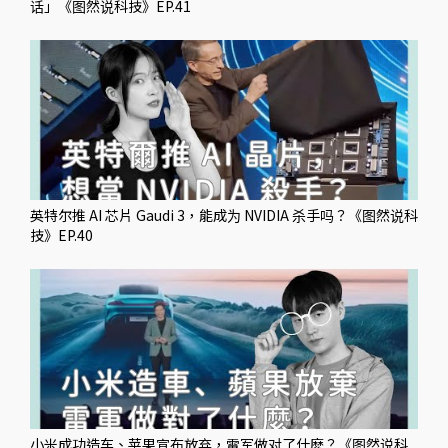
话」《图然说科技》EP.41
英特尔推 AI 芯片 Gaudi 3，能成为 NVIDIA 杀手吗？《图然说科
技》EP.40
小米成功造车、苹果宣布放弃，雷军做对了什麽？《图然说科