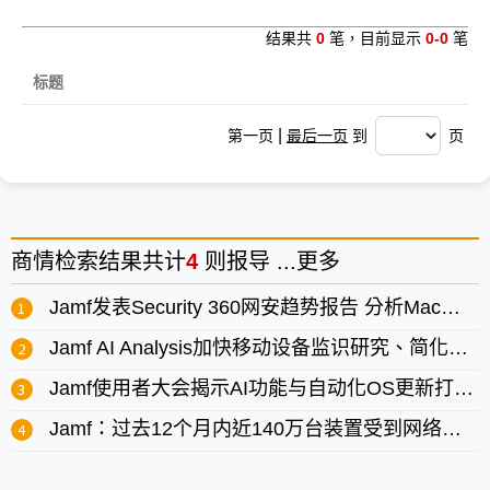
结果共
0
笔，目前显示
0-0
笔
标题
|
第一页
最后一页
到
页
商情
检索结果共计
4
则报导 ...
更多
Jamf发表Security 360网安趋势报告 分析Mac与移动设备最新网安威胁
Jamf AI Analysis加快移动设备监识研究、简化进阶威胁分析
Jamf使用者大会揭示AI功能与自动化OS更新打造全新企业级API生态系统
Jamf：过去12个月内近140万台装置受到网络钓鱼攻击 装置保护刻不容缓