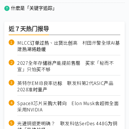
什麽是「关键字追踪」
近７天热门报导
MLCC订单过热、出货比创高 村田示警全球AI基
建热潮将趋缓
2027全年存储器产能提前售罄 买家「秘而不
宣」只怕买不够
英特尔EMIB良率达标 联发科第2代ASIC产品
2028准时量产
SpaceX芯片采购大转向 Elon Musk舍超微全面
采用NVIDIA
光进铜退更明确？ 联发科估SerDes 448G为铜