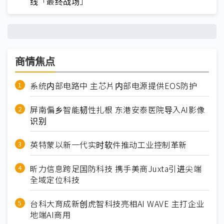
线「最终战场」
商情焦点
系统内部电路中 主芯片内部电源提供EOS防护
屏南偏乡智能韧性扎根 东港安泰医院导入AI影像
识别
英特蒙以新一代实时软件推动工业控制革新
昕力信息跨足国防科技 携手美商Juxta引进尖端
全域定位科技
台科大育成新创虎智科技亮相AI WAVE 主打企业
地端AI商用