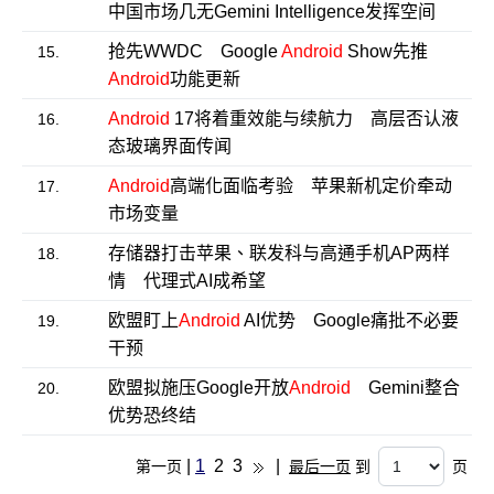
中国市场几无Gemini Intelligence发挥空间
抢先WWDC Google
Android
Show先推
15.
Android
功能更新
Android
17将着重效能与续航力 高层否认液
16.
态玻璃界面传闻
Android
高端化面临考验 苹果新机定价牵动
17.
市场变量
存储器打击苹果、联发科与高通手机AP两样
18.
情 代理式AI成希望
欧盟盯上
Android
AI优势 Google痛批不必要
19.
干预
欧盟拟施压Google开放
Android
Gemini整合
20.
优势恐终结
|
1
2
3
|
第一页
最后一页
到
页