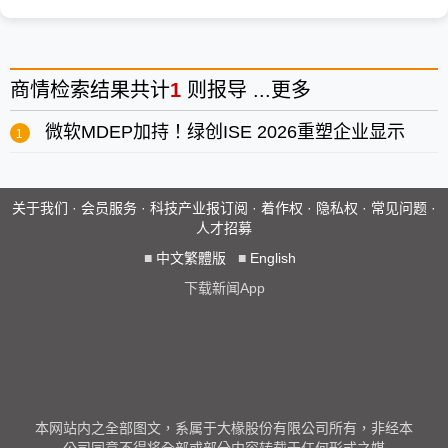
商情
检索结果共计
1
则报导 ...
更多
微软MDEP加持！绿创ISE 2026重塑企业显示
关于我们
·
会员服务
·
科技产业报订阅
·
着作权
·
隐私权
·
常见问题
·
人才招募
■
中文繁體版
■
English
下载新闻App
本网站内之全部图文，系属于大椽股份有限公司所有，非经本