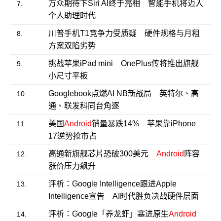
万众期待下Siri AI终于亮相 智能手机将迈入
7.
个人助理时代
川普手机T1竞争力受质疑 硬件规格与月租
8.
方案双陷劣势
挑战苹果iPad mini OnePlus传将推出旗舰
9.
小尺寸平板
Googlebook点燃AI NB新战局 英特尔、高
10.
通、联发科同台角逐
美国
Android
销量暴跌14% 苹果靠iPhone
11.
17逆势抢市占
高通新旗舰芯片恐破300美元
Android
阵容
12.
涨价压力飙升
评析：Google Intelligence跟进Apple
13.
Intelligence宣告 AI时代胜负决战硬件层面
评析：Google「养龙虾」塞进原生
Android
14.