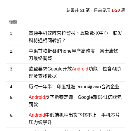
结果共
51
笔，目前显示
1-20
笔
标题
高通手机双阵营拉警报、冀望数据中心 联发
1.
科将遇相同转折？
苹果首款折叠iPhone量产高难度 富士康操
2.
刀最终调整
欧盟要求Google开放
Android
功能 包含AI助
3.
理及查找数据
历时一年半 印度批准Dixon与vivo合资企业
4.
Android
反垄断案定谳 Google难逃41亿欧元
5.
罚款
Android
中低端机种出货下修不止 手机芯片
6.
压力续攀升