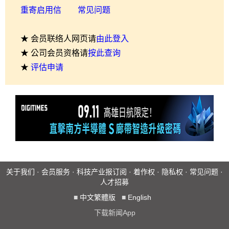
重寄启用信
常见问题
★ 会员联络人网页请
由此登入
★ 公司会员资格请
按此查询
★
评估申请
关于我们
·
会员服务
·
科技产业报订阅
·
着作权
·
隐私权
·
常见问题
·
人才招募
■
中文繁體版
■
English
下载新闻App