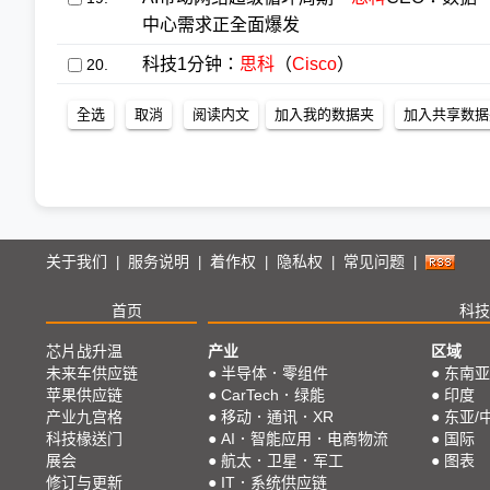
中心需求正全面爆发
科技1分钟：
思科
（
Cisco
）
20.
关于我们
服务说明
着作权
隐私权
常见问题
|
|
|
|
|
首页
科技
芯片战升温
产业
区域
未来车供应链
●
半导体．零组件
●
东南亚
苹果供应链
●
CarTech．绿能
●
印度
产业九宫格
●
移动．通讯．XR
●
东亚/
科技椽送门
●
AI．智能应用．电商物流
●
国际
展会
●
航太．卫星．军工
●
图表
修订与更新
●
IT．系统供应链