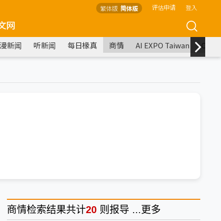
评估申请
登入
繁体版
简体版
文网
漫新闻
听新闻
每日椽真
商情
AI EXPO Taiwan
COM
商情
检索结果共计
20
则报导 ...
更多