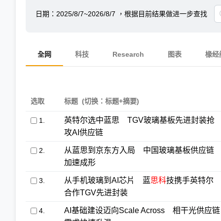
日期：
2025/8/7~2026/8/7
，根据目前结果做进一步查找
全网
科技
Research
图表
椽经
选取
标题
(切换：标题+摘要)
英特尔选中蓝思 TGV玻璃基板先进封装抢
1.
攻AI供应链
从蓝思到京东方入局 中国玻璃基板供应链
2.
加速成形
从手机玻璃到AI芯片 蓝
思科
技携手英特尔
3.
合作TGV先进封装
AI基础建设迈向Scale Across 相干光供应链
4.