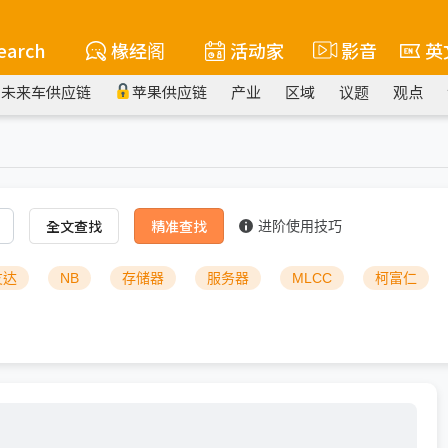
earch
椽经阁
活动家
影音
英
未来车供应链
苹果供应链
产业
区域
议题
观点
全文查找
精准查找
进阶使用技巧
友达
NB
存储器
服务器
MLCC
柯富仁