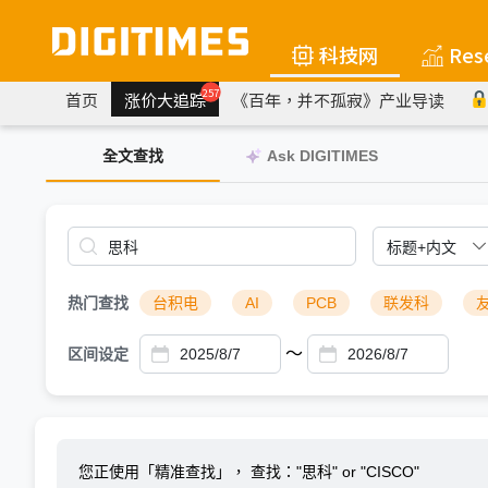
科技网
Res
257
首页
涨价大追踪
《百年，并不孤寂》产业导读
全文查找
Ask DIGITIMES
热门查找
台积电
AI
PCB
联发科
～
区间设定
您正使用「精准查找」，
查找："思科" or "CISCO"