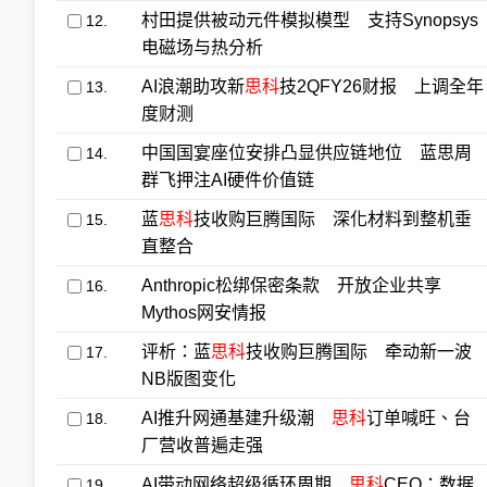
村田提供被动元件模拟模型 支持Synopsys
12.
电磁场与热分析
AI浪潮助攻新
思科
技2QFY26财报 上调全年
13.
度财测
中国国宴座位安排凸显供应链地位 蓝思周
14.
群飞押注AI硬件价值链
蓝
思科
技收购巨腾国际 深化材料到整机垂
15.
直整合
Anthropic松绑保密条款 开放企业共享
16.
Mythos网安情报
评析：蓝
思科
技收购巨腾国际 牵动新一波
17.
NB版图变化
AI推升网通基建升级潮
思科
订单喊旺、台
18.
厂营收普遍走强
AI带动网络超级循环周期
思科
CEO：数据
19.