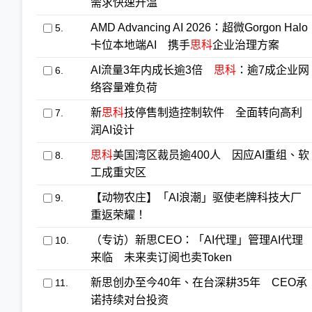
需求快速升温
AMD Advancing AI 2026：超微Gorgon Halo
5.
卡位本地端AI 携手
思科
企业治理方案
AI流量3年内成长逾3倍
思科
：逾7成企业网
6.
络容量难负荷
新
思科
技停售制造控制软件 全面转向高利
7.
润AI设计
思科
美国湾区裁员逾400人 因应AI重组、软
8.
工成重灾区
【动物农庄】「AI浪潮」驱使老牌科技大厂
9.
重返荣耀！
（专访）新思CEO：「AI代理」管理AI代理
10.
来临 未来卖订阅也卖Token
新思创办至今40年、在台深耕35年 CEO承
11.
诺持续对台投资