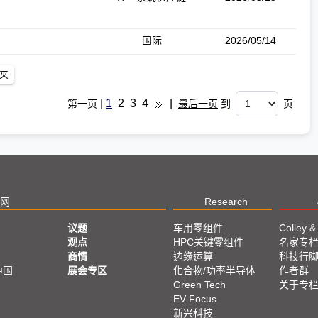
国际
2026/05/14
|
1
2
3
4
|
第一页
最后一页
到
页
网
Research
议题
车用零组件
Colley &
观点
HPC关键零组件
名家专
商情
边缘运算
科技行
中国
展会专区
化合物/功率半导体
作者群
Green Tech
关于专
EV Focus
新兴科技