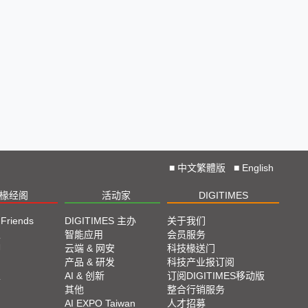
■
中文繁體版
■
English
椽经阁
活动家
DIGITIMES
 Friends
DIGITIMES 主办
关于我们
栏
智能应用
会员服务
脚
云端 & 网安
科技椽送门
产品 & 研发
科技产业报订阅
栏
AI & 创新
订阅DIGITIMES移动版
其他
整合行销服务
AI EXPO Taiwan
人才招募