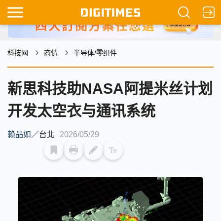
科技网
商情
半导体/零组件
新思科技助NASA阿提米丝计划
开发太空衣与通讯系统
赖品如
／
台北
2026/05/29