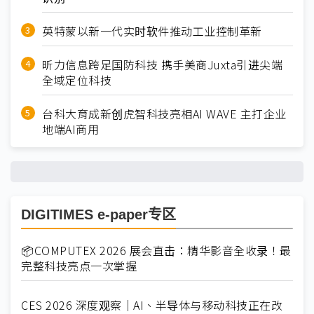
英特蒙以新一代实时软件推动工业控制革新
昕力信息跨足国防科技 携手美商Juxta引进尖端
全域定位科技
台科大育成新创虎智科技亮相AI WAVE 主打企业
地端AI商用
DIGITIMES e-paper专区
📦COMPUTEX 2026 展会直击：精华影音全收录！最
完整科技亮点一次掌握
CES 2026 深度观察｜AI、半导体与移动科技正在改