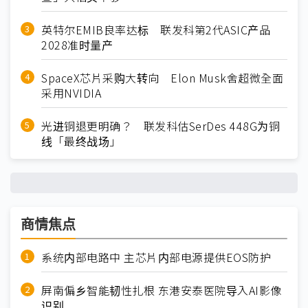
英特尔EMIB良率达标 联发科第2代ASIC产品
2028准时量产
SpaceX芯片采购大转向 Elon Musk舍超微全面
采用NVIDIA
光进铜退更明确？ 联发科估SerDes 448G为铜
线「最终战场」
商情焦点
系统内部电路中 主芯片内部电源提供EOS防护
屏南偏乡智能韧性扎根 东港安泰医院导入AI影像
识别