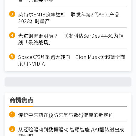
英特尔EMIB良率达标 联发科第2代ASIC产品
2028准时量产
光进铜退更明确？ 联发科估SerDes 448G为铜
线「最终战场」
SpaceX芯片采购大转向 Elon Musk舍超微全面
采用NVIDIA
商情焦点
传统中医药在预防医学与数码健康的新定位
从经验驱动到数据驱动 智颖智能以AI翻转射出成
型制程