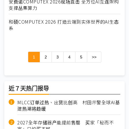
安费诺COMPUTEX 2026现场直击 全方位AI互连架构
支撑丛集算力
和硕COMPUTEX 2026 打造云端到实体世界的AI生态
系
1
2
3
4
5
>>
近７天热门报导
MLCC订单过热、出货比创高 村田示警全球AI基
建热潮将趋缓
2027全年存储器产能提前售罄 买家「秘而不
宣」只怕买不够