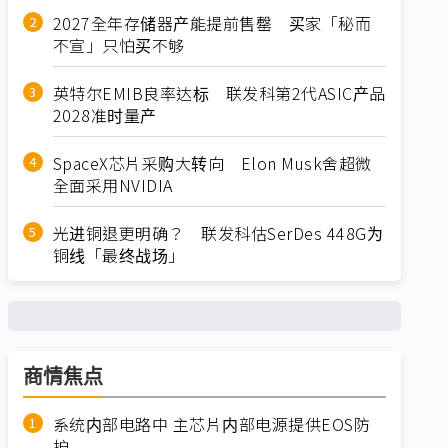
2027全年存储器产能提前售罄 买家「秘而
不宣」只怕买不够
英特尔EMIB良率达标 联发科第2代ASIC产品
2028准时量产
SpaceX芯片采购大转向 Elon Musk舍超微
全面采用NVIDIA
光进铜退更明确？ 联发科估SerDes 448G为
铜线「最终战场」
商情焦点
系统内部电路中 主芯片内部电源提供EOS防
护