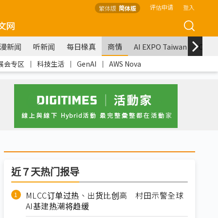
评估申请
登入
繁体版
简体版
文网
漫新闻
听新闻
每日椽真
商情
AI EXPO Taiwan
COM
展会专区
｜
科技生活
｜
GenAI
｜
AWS Nova
近７天热门报导
MLCC订单过热、出货比创高 村田示警全球
AI基建热潮将趋缓