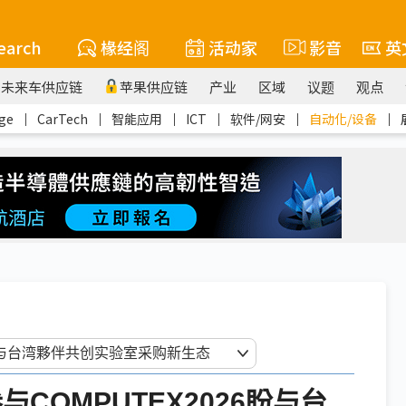
earch
椽经阁
活动家
影音
英
未来车供应链
苹果供应链
产业
区域
议题
观点
ge
｜
CarTech
｜
智能应用
｜
ICT
｜
软件/网安
｜
自动化/设备
｜
e参与COMPUTEX2026盼与台