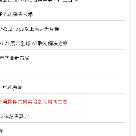
LAYER光能采集技术
布局3.2Tbps以上高速光互连
TEX 2026展示全球IoT联网解决方案
展示产业新布局
算力电能赛局
26盼与台湾夥伴共创实验室采购新生态
架构支撑丛集算力
系