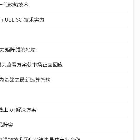
相下一代散热技术
h ULL SCI技术实力
AI算力矩阵领航地端
线显示与镜头监看方案获市场正面回应
表以物理为基础之最新运算架构
线上IoT解决方案
产品阵容
以高精度热电温控技术深化台湾半导体产业合作