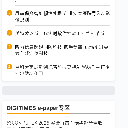
屏南偏乡智能韧性扎根 东港安泰医院导入AI影
像识别
英特蒙以新一代实时软件推动工业控制革新
昕力信息跨足国防科技 携手美商Juxta引进尖
端全域定位科技
台科大育成新创虎智科技亮相AI WAVE 主打企
业地端AI商用
DIGITIMES e-paper专区
📦COMPUTEX 2026 展会直击：精华影音全收