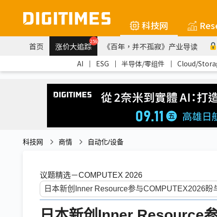
科技网
Res
259
首页
涨价大追踪
《百年，并不孤寂》产业导读
AI
｜
ESG
｜
半导体/零组件
｜
Cloud/Stora
科技网
商情
自动化/设备
议题精选－COMPUTEX 2026
日本新创Inner Resourc