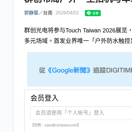
郭静蓉
／
台南
2026/04/02
群创光电将参与Touch Taiwan 20
多元场域。首发业界唯一「户外防水触控显示器」，采用
会员登入
【范例：user@company.com】