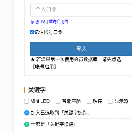
忘记口令
|
重寄启用信
记住帐号口令
登入
★ 若您是第一次使用会员数据库，请先点选
【帐号启用】
关键字
Mini LED
智能座舱
触控
显示器
加入已选取到「关键字追踪」
什麽是「关键字追踪」