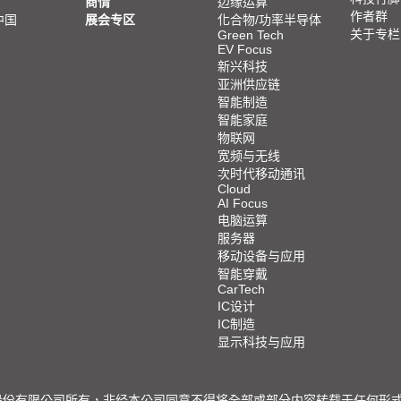
商情
边缘运算
作者群
中国
展会专区
化合物/功率半导体
关于专栏
Green Tech
EV Focus
新兴科技
亚洲供应链
智能制造
智能家庭
物联网
宽频与无线
次时代移动通讯
Cloud
AI Focus
电脑运算
服务器
移动设备与应用
智能穿戴
CarTech
IC设计
IC制造
显示科技与应用
限公司所有，非经本公司同意不得将全部或部分内容转载于任何形式之媒体 © 