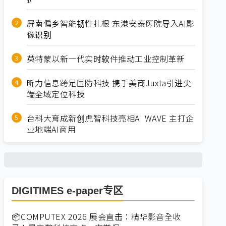
屏南偏乡智能韧性扎根 东港安泰医院导入AI影
像识别
英特蒙以新一代实时软件推动工业控制革新
昕力信息跨足国防科技 携手美商Juxta引进尖
端全域定位科技
台科大育成新创虎智科技亮相AI WAVE 主打企
业地端AI商用
DIGITIMES e-paper专区
📦COMPUTEX 2026 展会直击：精华影音全收