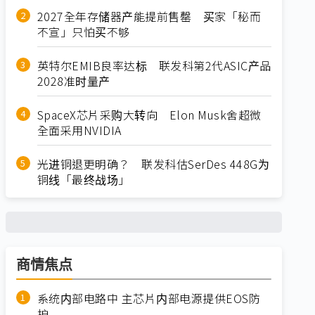
2027全年存储器产能提前售罄 买家「秘而
不宣」只怕买不够
英特尔EMIB良率达标 联发科第2代ASIC产品
2028准时量产
SpaceX芯片采购大转向 Elon Musk舍超微
全面采用NVIDIA
光进铜退更明确？ 联发科估SerDes 448G为
铜线「最终战场」
商情焦点
系统内部电路中 主芯片内部电源提供EOS防
护