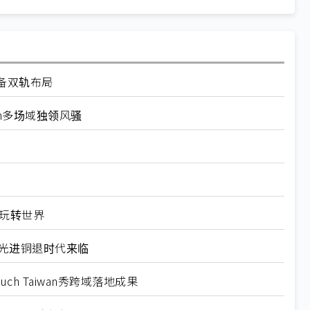
备双轨布局
wan多场域独领风骚
玩转世界
扬：光进铜退时代来临
h Taiwan秀跨域落地成果