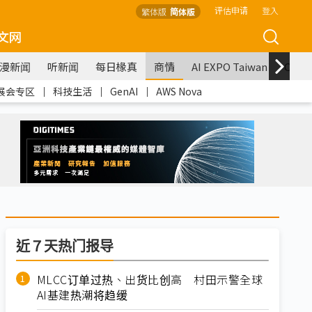
评估申请
登入
繁体版
简体版
文网
漫新闻
听新闻
每日椽真
商情
AI EXPO Taiwan
COM
展会专区
｜
科技生活
｜
GenAI
｜
AWS Nova
近７天热门报导
MLCC订单过热、出货比创高 村田示警全球
AI基建热潮将趋缓