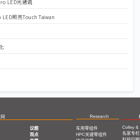
o LED光通讯
照亮Touch Taiwan
化
Research
技网
Colley &
议题
车用零组件
名家专栏
亚
观点
HPC关键零组件
科技行脚