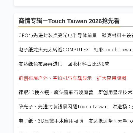
商情专辑－Touch Taiwan 2026抢先看
CPO与先进封装点亮光电半导体前景 默克材料＋设
电子纸龙头元太转战COMPUTEX 虹彩Touch Tai
友达绿色布展再进化 回收材料占比达8成
群创布局户外、空拍机与车载显示 扩大应用版图
裸眼3D换衣镜、魔法窗彩石唤魔兽 群创用显示技术
矽光子、先进封装钱景闪耀Touch Taiwan 洪进
电子纸、3D显微手术应用吸睛 友达携达擎、元丰Touc