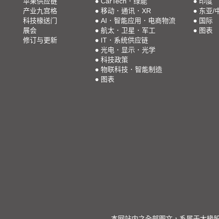
苹果供应链
●
CarTech．绿能
●
印度
产业九宫格
●
移动．通讯．XR
●
东亚/
科技椽送门
●
AI．智能应用．电商物流
●
国际
展会
●
航太．卫星．军工
●
图表
修订与更新
●
IT．系统供应链
●
光电．显示．光学
●
科技政策
●
物联科技．智能制造
●
图表
本网站内之全部图文，系属于大椽股份有