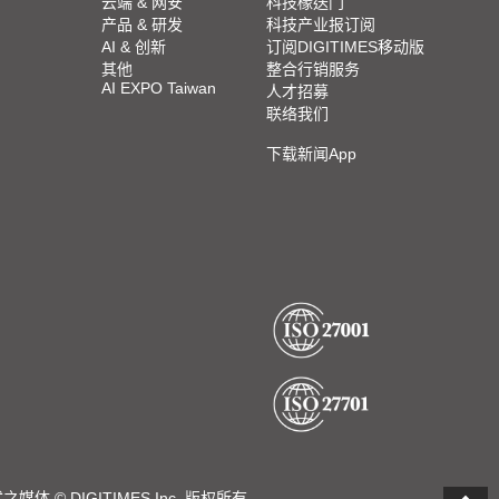
Straight from COMPUTEX 2024
云端 & 网安
科技椽送门
产品 & 研发
科技产业报订阅
AI & 创新
订阅DIGITIMES移动版
2024 COMPUTEX TAIPEI 展会直击
其他
整合行销服务
AI EXPO Taiwan
人才招募
联络我们
2023 TPCA Show Taipei 展会精选
下载新闻App
2023 SEMICON TAIWAN展会精选
2023台北国际自动化工业大展展会精选
2023台北国际电脑展COMPUTEX TAIPEI 展会精
选
DIGITIMES Inc. 版权所有