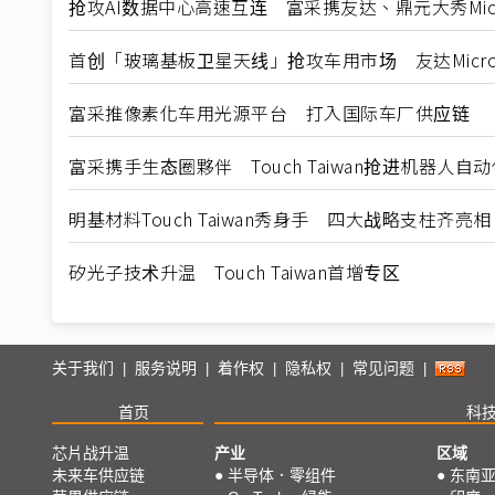
抢攻AI数据中心高速互连 富采携友达、鼎元大秀Micr
首创「玻璃基板卫星天线」抢攻车用市场 友达Micro LED
富采推像素化车用光源平台 打入国际车厂供应链
富采携手生态圈夥伴 Touch Taiwan抢进机器人自动
明基材料Touch Taiwan秀身手 四大战略支柱齐亮相
矽光子技术升温 Touch Taiwan首增专区
关于我们
服务说明
着作权
隐私权
常见问题
|
|
|
|
|
首页
科
芯片战升温
产业
区域
未来车供应链
●
半导体．零组件
●
东南