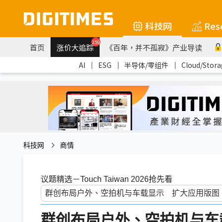
科技网
Res
259
首页
涨价大追踪
《百年，并不孤寂》产业导读
AI
｜
ESG
｜
半导体/零组件
｜
Cloud/Stora
科技网
商情
议题精选－Touch Taiwan 2026抢先看
群创布局户外、空拍机与车