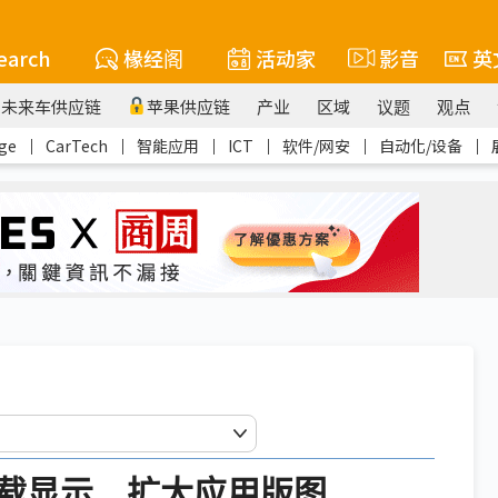
earch
椽经阁
活动家
影音
英
未来车供应链
苹果供应链
产业
区域
议题
观点
ge
｜
CarTech
｜
智能应用
｜
ICT
｜
软件/网安
｜
自动化/设备
｜
载显示 扩大应用版图