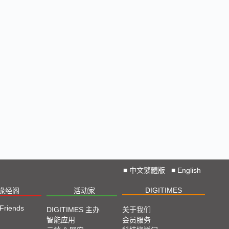
🔥2025 COMPUTEX 展场直击！抢先掌握AI科技
新势力🔍
独家揭秘！AI EXPO 2025 摊位直击，精彩内容不
容错过！
CES 2025: Lightning D-Talks
Straight From CES 2025
直击TPCA 2024：先进封装、直接成像成最大亮点
■
中文繁體版
■
English
2024 SEMICON TAIWAN展会精选
DIGITIMES
椽经阁
活动家
2024台北国际自动化工业大展展会精选
 Friends
DIGITIMES 主办
关于我们
智能应用
会员服务