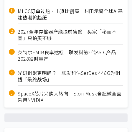
MLCC订单过热、出货比创高 村田示警全球AI基
建热潮将趋缓
2027全年存储器产能提前售罄 买家「秘而不
宣」只怕买不够
英特尔EMIB良率达标 联发科第2代ASIC产品
2028准时量产
光进铜退更明确？ 联发科估SerDes 448G为铜
线「最终战场」
SpaceX芯片采购大转向 Elon Musk舍超微全面
采用NVIDIA