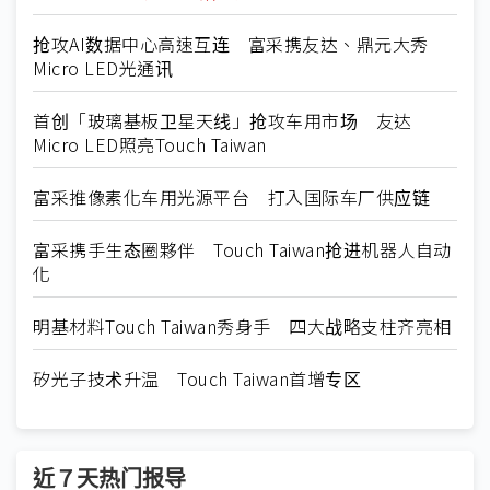
抢攻AI数据中心高速互连 富采携友达、鼎元大秀
Micro LED光通讯
首创「玻璃基板卫星天线」抢攻车用市场 友达
Micro LED照亮Touch Taiwan
富采推像素化车用光源平台 打入国际车厂供应链
富采携手生态圈夥伴 Touch Taiwan抢进机器人自动
化
明基材料Touch Taiwan秀身手 四大战略支柱齐亮相
矽光子技术升温 Touch Taiwan首增专区
近７天热门报导