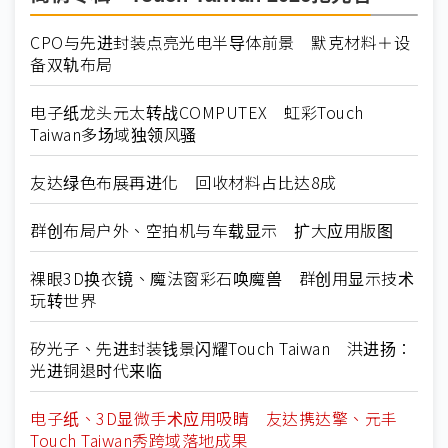
CPO与先进封装点亮光电半导体前景 默克材料＋设
备双轨布局
电子纸龙头元太转战COMPUTEX 虹彩Touch
Taiwan多场域独领风骚
友达绿色布展再进化 回收材料占比达8成
群创布局户外、空拍机与车载显示 扩大应用版图
裸眼3D换衣镜、魔法窗彩石唤魔兽 群创用显示技术
玩转世界
矽光子、先进封装钱景闪耀Touch Taiwan 洪进扬：
光进铜退时代来临
电子纸、3D显微手术应用吸睛 友达携达擎、元丰
Touch Taiwan秀跨域落地成果