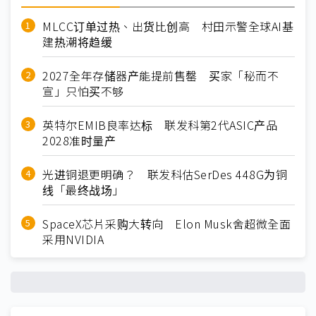
MLCC订单过热、出货比创高 村田示警全球AI基
建热潮将趋缓
2027全年存储器产能提前售罄 买家「秘而不
宣」只怕买不够
英特尔EMIB良率达标 联发科第2代ASIC产品
2028准时量产
光进铜退更明确？ 联发科估SerDes 448G为铜
线「最终战场」
SpaceX芯片采购大转向 Elon Musk舍超微全面
采用NVIDIA