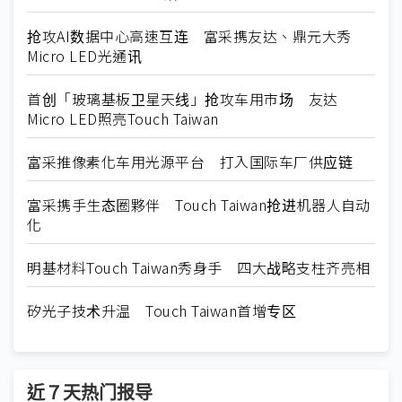
抢攻AI数据中心高速互连 富采携友达、鼎元大秀
Micro LED光通讯
首创「玻璃基板卫星天线」抢攻车用市场 友达
Micro LED照亮Touch Taiwan
富采推像素化车用光源平台 打入国际车厂供应链
富采携手生态圈夥伴 Touch Taiwan抢进机器人自动
化
明基材料Touch Taiwan秀身手 四大战略支柱齐亮相
矽光子技术升温 Touch Taiwan首增专区
近７天热门报导