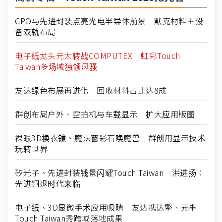
CPO与先进封装点亮光电半导体前景 默克材料＋设
备双轨布局
电子纸龙头元太转战COMPUTEX 虹彩Touch
Taiwan多场域独领风骚
友达绿色布展再进化 回收材料占比达8成
群创布局户外、空拍机与车载显示 扩大应用版图
裸眼3D换衣镜、魔法窗彩石唤魔兽 群创用显示技术
玩转世界
矽光子、先进封装钱景闪耀Touch Taiwan 洪进扬：
光进铜退时代来临
电子纸、3D显微手术应用吸睛 友达携达擎、元丰
Touch Taiwan秀跨域落地成果