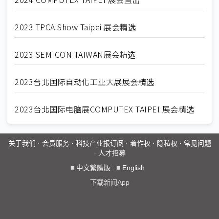
2023 TPCA Show Taipei 展会精选
2023 SEMICON TAIWAN展会精选
2023台北国际自动化工业大展展会精选
2023台北国际电脑展COMPUTEX TAIPEI 展会精选
关于我们
·
会员服务
·
科技产业报订阅
·
着作权
·
隐私权
·
常见问题
·
人才招募
■
中文繁體版
■
English
下载新闻App