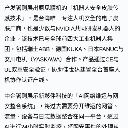
产发署则展出原见精机的「机器人安全皮肤传
感技术」，是台湾唯一专注人机安全的电子皮
肤厂商，也是少数与NVIDIA共同研发机器人的
企业。该技术已与全球前四大工业机器人集
团，包括瑞士ABB、德国KUKA、日本FANUC与
安川电机（YASKAWA）合作。产品通过CE与
UL双重安全验证，协助佳世达建置全台首座人
机协作认证产线。
中企署则展示新夥伴科技的「AI网络维运与网
安整合系统」，将过去需要分开维运的网管、
流量、设备与日志数据整合在同一平台，透过
AI进行24小时实时监控，将网安事件的处理从