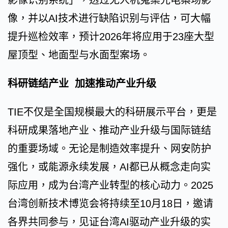
影像识别系统」，透过无人机蒐集光电案场影
像，并以AI技术进行缺陷识别与评估，可大幅
提升巡检效率，预计2026年将应用于23座大型
屋顶型、地面型与水面型案场。
科研链结产业 加速推动产业升级
TIE不仅是全国规模最大的科研展示平台，更是
科研成果落地产业、推动产业升级与国际链结
的重要场域。无论是制造效率提升、网安防护
强化，或能源永续发展，AI都已从概念走向实
际应用，成为台湾产业转型的核心动力。2025
台湾创新技术博览会将持续至10月18日，邀请
各界共同参与，见证台湾AI驱动产业升级的实