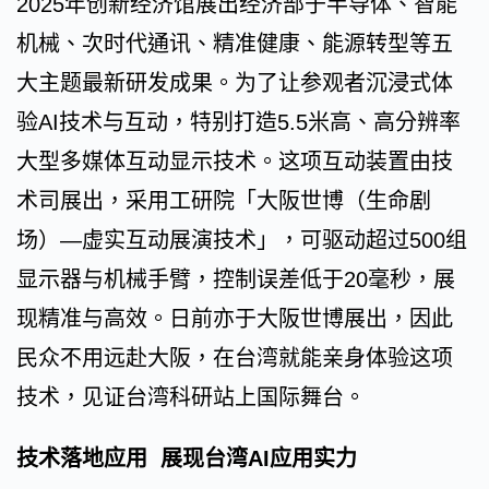
2025年创新经济馆展出经济部于半导体、智能
机械、次时代通讯、精准健康、能源转型等五
大主题最新研发成果。为了让参观者沉浸式体
验AI技术与互动，特别打造5.5米高、高分辨率
大型多媒体互动显示技术。这项互动装置由技
术司展出，采用工研院「大阪世博（生命剧
场）—虚实互动展演技术」，可驱动超过500组
显示器与机械手臂，控制误差低于20毫秒，展
现精准与高效。日前亦于大阪世博展出，因此
民众不用远赴大阪，在台湾就能亲身体验这项
技术，见证台湾科研站上国际舞台。
技术落地应用 展现台湾AI应用实力