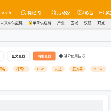
earch
椽经阁
活动家
影音
英
未来车供应链
苹果供应链
产业
区域
议题
观点
全文查找
精准查找
进阶使用技巧
积电
柯富仁
PCB
友达
服务器
MLCC