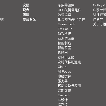
议题
车用零组件
Colley &
观点
HPC关键零组件
名家专
商情
边缘运算
科技行
中国
展会专区
化合物/功率半导体
作者群
Green Tech
关于专
EV Focus
新兴科技
亚洲供应链
智能制造
智能家庭
物联网
宽频与无线
次时代移动通讯
Cloud
AI Focus
电脑运算
服务器
移动设备与应用
智能穿戴
CarTech
IC设计
IC制造