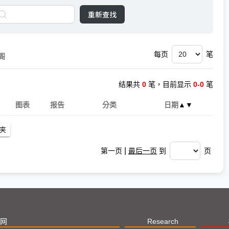
重新查找
每页
笔
阁
结果共
0
笔，目前显示
0-0
笔
图表
报告
分类
日期
▲
▼
|
第一页
最后一页
到
页
网
Research