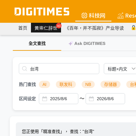
科技网
Res
40
首页
黄崇仁辞世
《百年，并不孤寂》产业导读
全文查找
Ask DIGITIMES
热门查找
AI
联发科
NB
存储器
台
～
区间设定
您正使用「精准查找」，
查找："台湾"