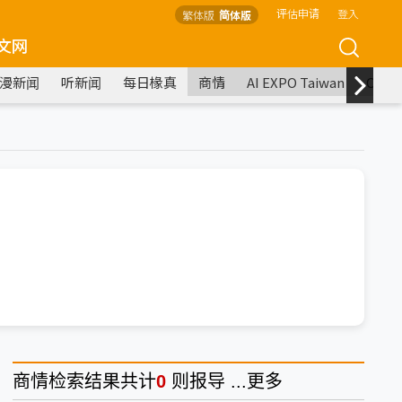
评估申请
登入
繁体版
简体版
文网
漫新闻
听新闻
每日椽真
商情
AI EXPO Taiwan
COM
商情
检索结果共计
0
则报导 ...
更多