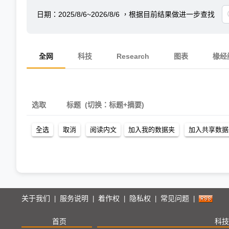
日期：
2025/8/6~2026/8/6
，根据目前结果做进一步查找
全网
科技
Research
图表
椽经
选取
标题
(切换：标题+摘要)
关于我们
服务说明
着作权
隐私权
常见问题
|
|
|
|
|
首页
科技