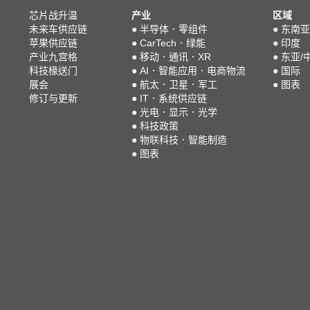
芯片战升温
产业
区域
未来车供应链
●
半导体．零组件
●
东南亚
苹果供应链
●
CarTech．绿能
●
印度
产业九宫格
●
移动．通讯．XR
●
东亚/
科技椽送门
●
AI．智能应用．电商物流
●
国际
展会
●
航太．卫星．军工
●
图表
修订与更新
●
IT．系统供应链
●
光电．显示．光学
●
科技政策
●
物联科技．智能制造
●
图表