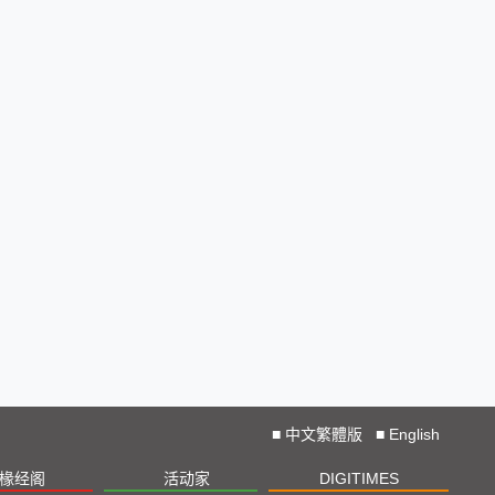
■
中文繁體版
■
English
椽经阁
活动家
DIGITIMES