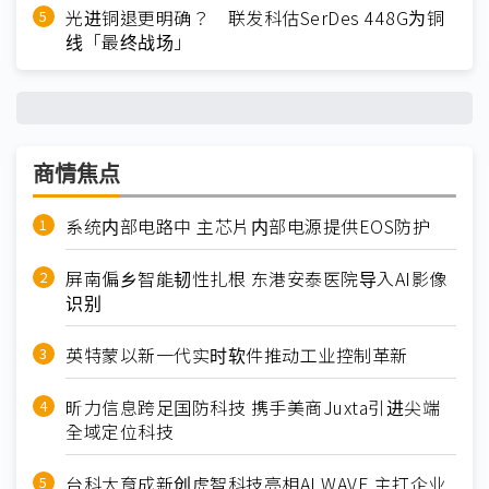
光进铜退更明确？ 联发科估SerDes 448G为铜
线「最终战场」
商情焦点
系统内部电路中 主芯片内部电源提供EOS防护
屏南偏乡智能韧性扎根 东港安泰医院导入AI影像
识别
英特蒙以新一代实时软件推动工业控制革新
昕力信息跨足国防科技 携手美商Juxta引进尖端
全域定位科技
台科大育成新创虎智科技亮相AI WAVE 主打企业