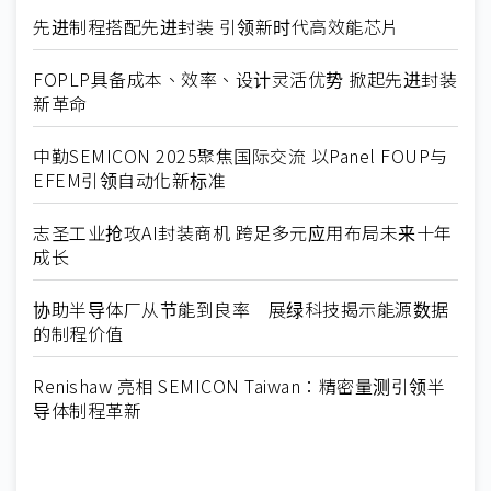
先进制程搭配先进封装 引领新时代高效能芯片
FOPLP具备成本、效率、设计灵活优势 掀起先进封装
新革命
中勤SEMICON 2025聚焦国际交流 以Panel FOUP与
EFEM引领自动化新标准
志圣工业抢攻AI封装商机 跨足多元应用布局未来十年
成长
协助半导体厂从节能到良率 展绿科技揭示能源数据
的制程价值
Renishaw 亮相 SEMICON Taiwan：精密量测引领半
导体制程革新