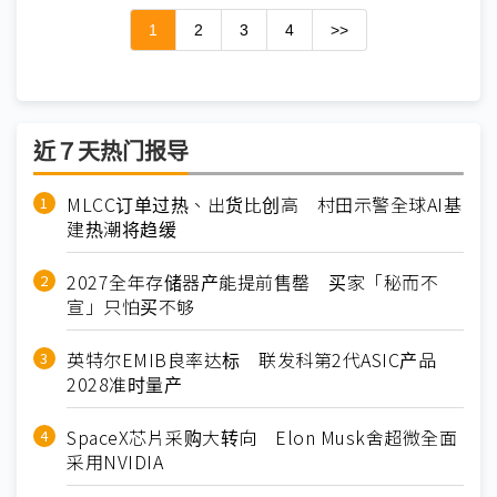
1
2
3
4
>>
近７天热门报导
MLCC订单过热、出货比创高 村田示警全球AI基
建热潮将趋缓
2027全年存储器产能提前售罄 买家「秘而不
宣」只怕买不够
英特尔EMIB良率达标 联发科第2代ASIC产品
2028准时量产
SpaceX芯片采购大转向 Elon Musk舍超微全面
采用NVIDIA