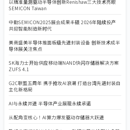
以精准量测驱动半导体创新Renishaw三大技术亮眼
SEMICON Taiwan
中勤SEMICON2025展会成果丰硕 2026年陆续投产
共迎智能制造新时代
美商盛美半导体推面板级先进封装设备 创新技术成半
导体展关注焦点
SK海力士开始供应移动端NAND快闪存储器解决方案
ZUFS 4.1
G2C联盟五周年 携手抢攻AI浪潮 打造台湾先进封装自
主化新格局
AI与永续并进 半导体产业展现永续承诺
从配角变核心！AI算力爆发驱动存储器大跃进